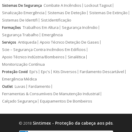
Combate A Incêndios
Lockout Tagout
Sistemas De Segurança
Sinalização Emergência
Sistemas De Deteção
Sistemas De Extinção
Sistemas De Identifi
Sist.Identificação
Trabalhos Em Altura
Segurança Incêndio
Formações
Segurança Trabalho
Emergência
Antiqueda
Apoio Técnico Deteção De Gases
Serviços
Scie – Segurança Contra Incêndios Em Edifícios
Apoio Técnico Indústria/Bombeiros
Sinalética
Monitorização Contínua
Epi's
Epc's
Kits Diversos
Fardamento Descartável
Proteção Covid
Emergência Médica
Luvas
Fardamento
Outlet
Ferramentas & Consumíveis De Manutenção Industrial
Calçado Segurança
Equipamentos De Bombeiros
Sintimex - Proteção da cabeça aos pés
© 2018
.