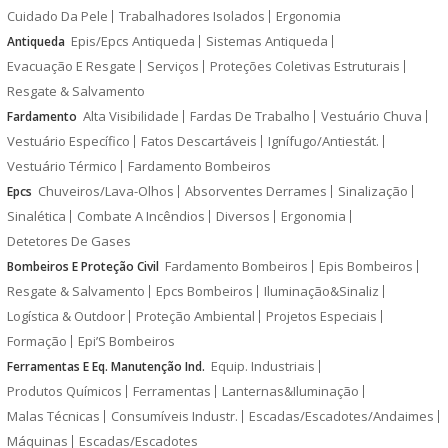
Cuidado Da Pele
Trabalhadores Isolados
Ergonomia
Epis/Epcs Antiqueda
Sistemas Antiqueda
Antiqueda
Evacuação E Resgate
Serviços
Proteções Coletivas Estruturais
Resgate & Salvamento
Alta Visibilidade
Fardas De Trabalho
Vestuário Chuva
Fardamento
Vestuário Específico
Fatos Descartáveis
Ignífugo/Antiestát.
Vestuário Térmico
Fardamento Bombeiros
Chuveiros/Lava-Olhos
Absorventes Derrames
Sinalização
Epcs
Sinalética
Combate A Incêndios
Diversos
Ergonomia
Detetores De Gases
Fardamento Bombeiros
Epis Bombeiros
Bombeiros E Proteção Civil
Resgate & Salvamento
Epcs Bombeiros
Iluminação&Sinaliz
Logística & Outdoor
Proteção Ambiental
Projetos Especiais
Formação
Epi’S Bombeiros
Equip. Industriais
Ferramentas E Eq. Manutenção Ind.
Produtos Químicos
Ferramentas
Lanternas&Iluminação
Malas Técnicas
Consumíveis Industr.
Escadas/Escadotes/Andaimes
Máquinas
Escadas/Escadotes