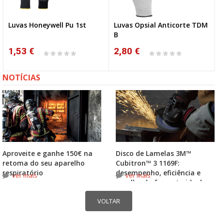
Luvas Honeywell Pu 1st
Luvas Opsial Anticorte TDM
B
1,53 €
2,80 €
NOTÍCIAS
Aproveite e ganhe 150€ na
Disco de Lamelas 3M™
retoma do seu aparelho
Cubitron™ 3 1169F:
respiratório
desempenho, eficiência e
ver mais
ver mais
escolha do formato ideal