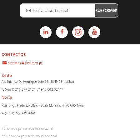
SUBSCREVER
CONTACTOS
sintimex@sintimex.pt
Sede
Av. Infante D. Henrique Lote 9B, 1849-034 Lisboa
(+351) 217 577 212*
//
912 002 021**
Norte
Rua Engº. Frederico Ulrich 2025 Moreira, 4470-605 Maia
(+351) 229 419 084*
*
Chamada para a rede fixa nacional
**
Chamada para rede móvel nacional