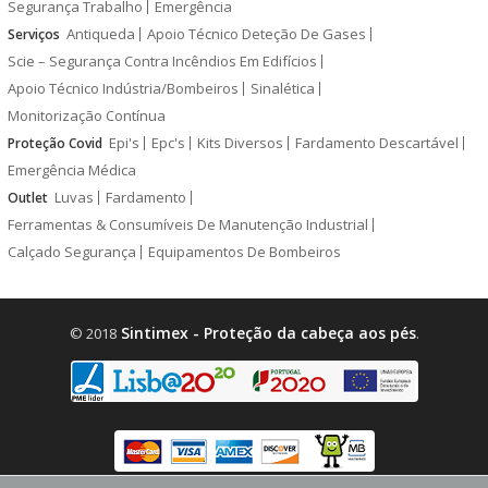
Segurança Trabalho
Emergência
Antiqueda
Apoio Técnico Deteção De Gases
Serviços
Scie – Segurança Contra Incêndios Em Edifícios
Apoio Técnico Indústria/Bombeiros
Sinalética
Monitorização Contínua
Epi's
Epc's
Kits Diversos
Fardamento Descartável
Proteção Covid
Emergência Médica
Luvas
Fardamento
Outlet
Ferramentas & Consumíveis De Manutenção Industrial
Calçado Segurança
Equipamentos De Bombeiros
Sintimex - Proteção da cabeça aos pés
© 2018
.