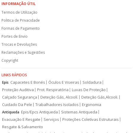
INFORMAÇÃO ÚTIL
Termos de Utilização
Politica de Privacidade
Formas de Pagamento
Portes de Envio
Trocas e Devoluções
Reclamações e Sugestões
Copyright
LINKS RÁPIDOS
Capacetes E Bonés
Óculos E Viseiras
Soldadura
Epis
Proteção Auditiva
Prot. Respiratória
Luvas De Proteção
Calçado Segurança
Deteção Gás, Alcoolí.
Deteção Gás,Alcooli.
Cuidado Da Pele
Trabalhadores Isolados
Ergonomia
Epis/Epcs Antiqueda
Sistemas Antiqueda
Antiqueda
Evacuação E Resgate
Serviços
Proteções Coletivas Estruturais
Resgate & Salvamento