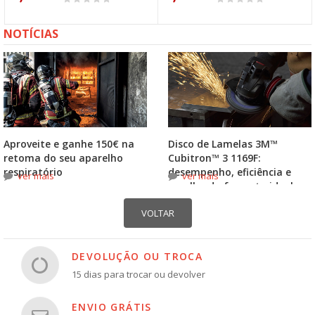
NOTÍCIAS
Aproveite e ganhe 150€ na
Disco de Lamelas 3M™
retoma do seu aparelho
Cubitron™ 3 1169F:
respiratório
desempenho, eficiência e
ver mais
ver mais
escolha do formato ideal
DEVOLUÇÃO OU TROCA
15 dias para trocar ou devolver
ENVIO GRÁTIS