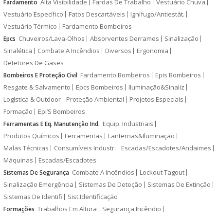
Alta Visibilidade
Fardas De Trabalho
Vestuário Chuva
Fardamento
Vestuário Específico
Fatos Descartáveis
Ignífugo/Antiestát.
Vestuário Térmico
Fardamento Bombeiros
Chuveiros/Lava-Olhos
Absorventes Derrames
Sinalização
Epcs
Sinalética
Combate A Incêndios
Diversos
Ergonomia
Detetores De Gases
Fardamento Bombeiros
Epis Bombeiros
Bombeiros E Proteção Civil
Resgate & Salvamento
Epcs Bombeiros
Iluminação&Sinaliz
Logística & Outdoor
Proteção Ambiental
Projetos Especiais
Formação
Epi’S Bombeiros
Equip. Industriais
Ferramentas E Eq. Manutenção Ind.
Produtos Químicos
Ferramentas
Lanternas&Iluminação
Malas Técnicas
Consumíveis Industr.
Escadas/Escadotes/Andaimes
Máquinas
Escadas/Escadotes
Combate A Incêndios
Lockout Tagout
Sistemas De Segurança
Sinalização Emergência
Sistemas De Deteção
Sistemas De Extinção
Sistemas De Identifi
Sist.Identificação
Trabalhos Em Altura
Segurança Incêndio
Formações