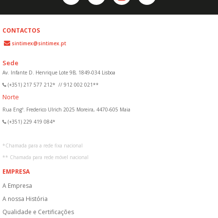
CONTACTOS
sintimex@sintimex.pt
Sede
Av. Infante D. Henrique Lote 9B, 1849-034 Lisboa
(+351) 217 577 212*
//
912 002 021**
Norte
Rua Engº. Frederico Ulrich 2025 Moreira, 4470-605 Maia
(+351) 229 419 084*
*
Chamada para a rede fixa nacional
**
Chamada para rede móvel nacional
EMPRESA
A Empresa
A nossa História
Qualidade e Certificações