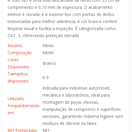
A Solo 987 é uma luva descartável de nitrilo com 25 cm de
comprimento e 0,10 mm de espessura. O acabamento
interior é clorado e o exterior liso com pontas de dedos
texturizadas para melhor aderência. A cor branca confere
limpeza visual e facilita a inspeção. É categorizada como
CAT. 3, oferecendo proteção elevada
Modelo
Nitrilo
Composição
Nitrilo
Cores
Branco
Disponíveis
Tamanhos
6-9
disponíveis
Indicada para indústrias automóvel,
mecânica e laboratórios, ideal para
Utilizado
montagem de peças oleosas,
Frequentemente
manipulação de compostos e superfícies
em
sensíveis, garantindo máxima higiene sem
resíduos de silicone ou látex
Ref Fornecedor
987