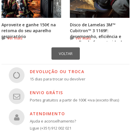
Aproveite e ganhe 150€ na
Disco de Lamelas 3M™
retoma do seu aparelho
Cubitron™ 3 1169F:
respiratório
desempenho, eficiência e
ver mais
ver mais
escolha do formato ideal
DEVOLUÇÃO OU TROCA
15 dias para trocar ou devolver
ENVIO GRÁTIS
Portes gratuitos a partir de 100€ +iva (exceto Ilhas)
ATENDIMENTO
Ajuda e aconselhamento?
Ligue (+351) 912 002 021