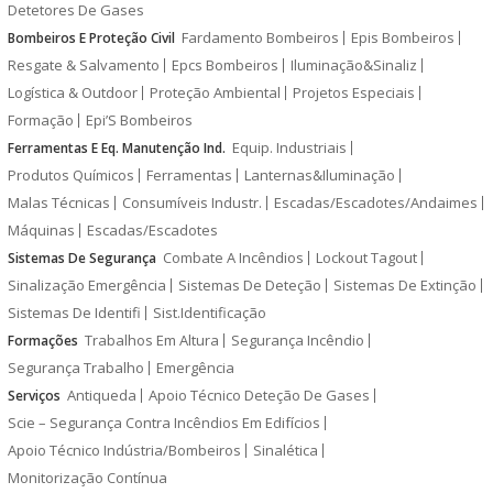
Detetores De Gases
Fardamento Bombeiros
Epis Bombeiros
Bombeiros E Proteção Civil
Resgate & Salvamento
Epcs Bombeiros
Iluminação&Sinaliz
Logística & Outdoor
Proteção Ambiental
Projetos Especiais
Formação
Epi’S Bombeiros
Equip. Industriais
Ferramentas E Eq. Manutenção Ind.
Produtos Químicos
Ferramentas
Lanternas&Iluminação
Malas Técnicas
Consumíveis Industr.
Escadas/Escadotes/Andaimes
Máquinas
Escadas/Escadotes
Combate A Incêndios
Lockout Tagout
Sistemas De Segurança
Sinalização Emergência
Sistemas De Deteção
Sistemas De Extinção
Sistemas De Identifi
Sist.Identificação
Trabalhos Em Altura
Segurança Incêndio
Formações
Segurança Trabalho
Emergência
Antiqueda
Apoio Técnico Deteção De Gases
Serviços
Scie – Segurança Contra Incêndios Em Edifícios
Apoio Técnico Indústria/Bombeiros
Sinalética
Monitorização Contínua