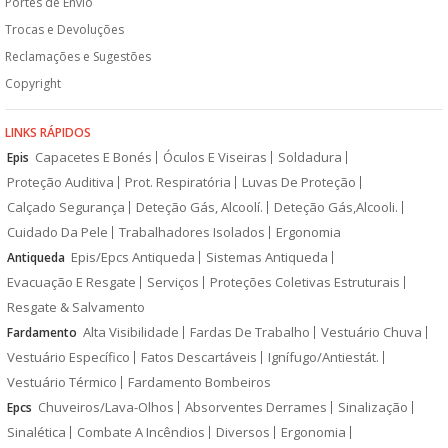
Portes de Envio
Trocas e Devoluções
Reclamações e Sugestões
Copyright
LINKS RÁPIDOS
Capacetes E Bonés
Óculos E Viseiras
Soldadura
Epis
Proteção Auditiva
Prot. Respiratória
Luvas De Proteção
Calçado Segurança
Deteção Gás, Alcoolí.
Deteção Gás,Alcooli.
Cuidado Da Pele
Trabalhadores Isolados
Ergonomia
Epis/Epcs Antiqueda
Sistemas Antiqueda
Antiqueda
Evacuação E Resgate
Serviços
Proteções Coletivas Estruturais
Resgate & Salvamento
Alta Visibilidade
Fardas De Trabalho
Vestuário Chuva
Fardamento
Vestuário Específico
Fatos Descartáveis
Ignífugo/Antiestát.
Vestuário Térmico
Fardamento Bombeiros
Chuveiros/Lava-Olhos
Absorventes Derrames
Sinalização
Epcs
Sinalética
Combate A Incêndios
Diversos
Ergonomia