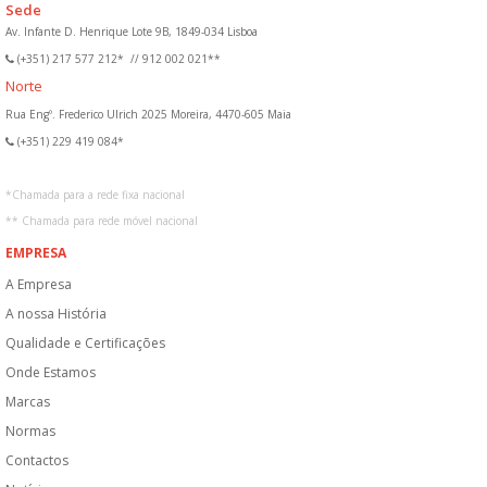
Sede
Av. Infante D. Henrique Lote 9B, 1849-034 Lisboa
(+351) 217 577 212*
//
912 002 021**
Norte
Rua Engº. Frederico Ulrich 2025 Moreira, 4470-605 Maia
(+351) 229 419 084*
*
Chamada para a rede fixa nacional
**
Chamada para rede móvel nacional
EMPRESA
A Empresa
A nossa História
Qualidade e Certificações
Onde Estamos
Marcas
Normas
Contactos