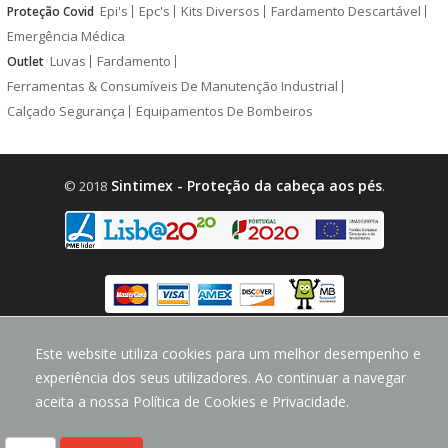
Epi's
Epc's
Kits Diversos
Fardamento Descartável
Proteção Covid
Emergência Médica
Luvas
Fardamento
Outlet
Ferramentas & Consumíveis De Manutenção Industrial
Calçado Segurança
Equipamentos De Bombeiros
Sintimex - Proteção da cabeça aos pés
© 2018
.
design by
CodeMind.PT
Este website utiliza cookies para um melhor desempenho e
Parceiro Digital desde 2018 Top 5% PME
experiência dos seus utilizadores. Ao continuar a navegar
aceita a nossa Política de Cookies e Privacidade.