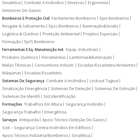
Sinalética
Combate A Incêndios
Diversos
Ergonomia
Detetores De Gases
Fardamento Bombeiros
Epis Bombeiros
Bombeiros E Proteção Civil
Resgate & Salvamento
Epcs Bombeiros
Iluminação&Sinaliz
Logística & Outdoor
Proteção Ambiental
Projetos Especiais
Formação
Epi’S Bombeiros
Equip. Industriais
Ferramentas E Eq. Manutenção Ind.
Produtos Químicos
Ferramentas
Lanternas&Iluminação
Malas Técnicas
Consumíveis Industr.
Escadas/Escadotes/Andaimes
Máquinas
Escadas/Escadotes
Combate A Incêndios
Lockout Tagout
Sistemas De Segurança
Sinalização Emergência
Sistemas De Deteção
Sistemas De Extinção
Sistemas De Identifi
Sist.Identificação
Trabalhos Em Altura
Segurança Incêndio
Formações
Segurança Trabalho
Emergência
Antiqueda
Apoio Técnico Deteção De Gases
Serviços
Scie – Segurança Contra Incêndios Em Edifícios
Apoio Técnico Indústria/Bombeiros
Sinalética