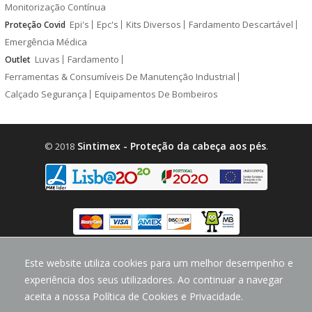
Monitorização Contínua
Epi's
Epc's
Kits Diversos
Fardamento Descartável
Proteção Covid
Emergência Médica
Luvas
Fardamento
Outlet
Ferramentas & Consumíveis De Manutenção Industrial
Calçado Segurança
Equipamentos De Bombeiros
Sintimex - Proteção da cabeça aos pés
© 2018
.
design by
CodeMind.PT
Este website utiliza cookies para um melhor desempenho e
Parceiro Digital desde 2018 Top 5% PME
experiência dos seus utilizadores. Ao continuar a navegar
aceita a nossa Política de Cookies e Privacidade.