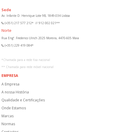
Sede
Av. Infante D. Henrique Lote 9B, 1849-034 Lisboa
(+351) 217 577 212*
//
912 002 021**
Norte
Rua Engº. Frederico Ulrich 2025 Moreira, 4470-605 Maia
(+351) 229 419 084*
*
Chamada para a rede fixa nacional
**
Chamada para rede móvel nacional
EMPRESA
A Empresa
A nossa História
Qualidade e Certificações
Onde Estamos
Marcas
Normas
Contactos