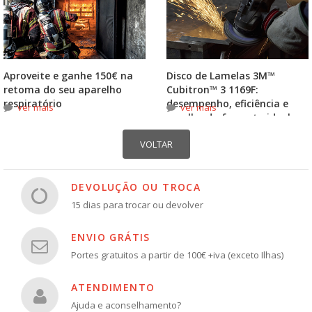
Aproveite e ganhe 150€ na
Disco de Lamelas 3M™
retoma do seu aparelho
Cubitron™ 3 1169F:
respiratório
desempenho, eficiência e
ver mais
ver mais
escolha do formato ideal
DEVOLUÇÃO OU TROCA
15 dias para trocar ou devolver
ENVIO GRÁTIS
Portes gratuitos a partir de 100€ +iva (exceto Ilhas)
ATENDIMENTO
Ajuda e aconselhamento?