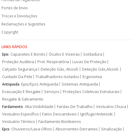
Portes de Envio
Trocas e Devoluções
Reclamações e Sugestões
Copyright
LINKS RÁPIDOS
Capacetes E Bonés
Óculos E Viseiras
Soldadura
Epis
Proteção Auditiva
Prot. Respiratória
Luvas De Proteção
Calçado Segurança
Deteção Gás, Alcoolí.
Deteção Gás,Alcooli.
Cuidado Da Pele
Trabalhadores Isolados
Ergonomia
Epis/Epcs Antiqueda
Sistemas Antiqueda
Antiqueda
Evacuação E Resgate
Serviços
Proteções Coletivas Estruturais
Resgate & Salvamento
Alta Visibilidade
Fardas De Trabalho
Vestuário Chuva
Fardamento
Vestuário Específico
Fatos Descartáveis
Ignífugo/Antiestát.
Vestuário Térmico
Fardamento Bombeiros
Chuveiros/Lava-Olhos
Absorventes Derrames
Sinalização
Epcs