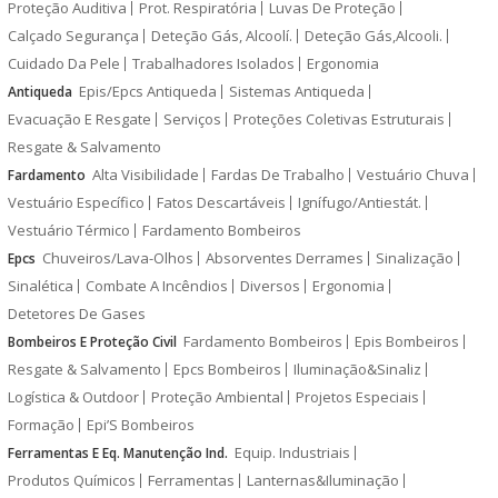
Proteção Auditiva
Prot. Respiratória
Luvas De Proteção
Calçado Segurança
Deteção Gás, Alcoolí.
Deteção Gás,Alcooli.
Cuidado Da Pele
Trabalhadores Isolados
Ergonomia
Epis/Epcs Antiqueda
Sistemas Antiqueda
Antiqueda
Evacuação E Resgate
Serviços
Proteções Coletivas Estruturais
Resgate & Salvamento
Alta Visibilidade
Fardas De Trabalho
Vestuário Chuva
Fardamento
Vestuário Específico
Fatos Descartáveis
Ignífugo/Antiestát.
Vestuário Térmico
Fardamento Bombeiros
Chuveiros/Lava-Olhos
Absorventes Derrames
Sinalização
Epcs
Sinalética
Combate A Incêndios
Diversos
Ergonomia
Detetores De Gases
Fardamento Bombeiros
Epis Bombeiros
Bombeiros E Proteção Civil
Resgate & Salvamento
Epcs Bombeiros
Iluminação&Sinaliz
Logística & Outdoor
Proteção Ambiental
Projetos Especiais
Formação
Epi’S Bombeiros
Equip. Industriais
Ferramentas E Eq. Manutenção Ind.
Produtos Químicos
Ferramentas
Lanternas&Iluminação