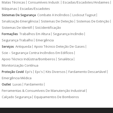
Malas Técnicas
Consumíveis Industr.
Escadas/Escadotes/Andaimes
Máquinas
Escadas/Escadotes
Combate A Incêndios
Lockout Tagout
Sistemas De Segurança
Sinalização Emergência
Sistemas De Deteção
Sistemas De Extinção
Sistemas De Identifi
Sist.Identificação
Trabalhos Em Altura
Segurança Incêndio
Formações
Segurança Trabalho
Emergência
Antiqueda
Apoio Técnico Deteção De Gases
Serviços
Scie – Segurança Contra Incêndios Em Edifícios
Apoio Técnico Indústria/Bombeiros
Sinalética
Monitorização Contínua
Epi's
Epc's
Kits Diversos
Fardamento Descartável
Proteção Covid
Emergência Médica
Luvas
Fardamento
Outlet
Ferramentas & Consumíveis De Manutenção Industrial
Calçado Segurança
Equipamentos De Bombeiros