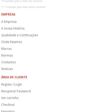
*
Chamada para a rede fixa nacional
**
Chamada para rede móvel nacional
EMPRESA
A Empresa
A nossa História
Qualidade e Certificações
Onde Estamos
Marcas
Normas
Contactos
Notícias
ÁREA DE CLIENTE
Registo / Login
Recuperar Password
Ver carrinho
Checkout
Favoritos