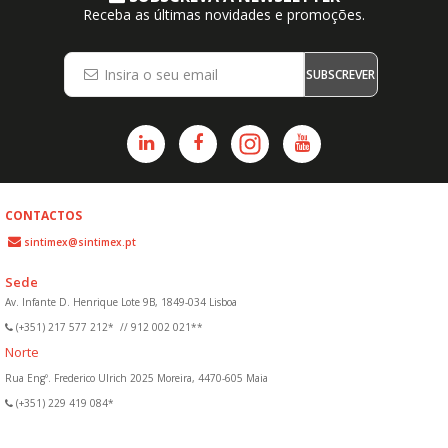
Receba as últimas novidades e promoções.
SUBSCREVER
CONTACTOS
sintimex@sintimex.pt
Sede
Av. Infante D. Henrique Lote 9B, 1849-034 Lisboa
(+351) 217 577 212*
//
912 002 021**
Norte
Rua Engº. Frederico Ulrich 2025 Moreira, 4470-605 Maia
(+351) 229 419 084*