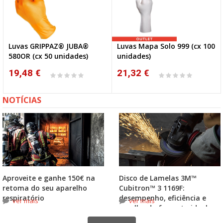
Luvas GRIPPAZ® JUBA®
Luvas Mapa Solo 999 (cx 100
580OR (cx 50 unidades)
unidades)
19,48 €
21,32 €
NOTÍCIAS
Aproveite e ganhe 150€ na
Disco de Lamelas 3M™
retoma do seu aparelho
Cubitron™ 3 1169F:
respiratório
desempenho, eficiência e
ver mais
ver mais
escolha do formato ideal