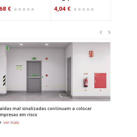
68 €
4,04 €
4,09 €
aídas mal sinalizadas continuam a colocar
A primei
mpresas em risco
durante
ver mais
ver m