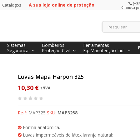
(+35
A sua loja online de proteção
Catálogos
Chamada para
Sistemas
Bombeiros
Ferramentas
Segurança
Proteção Civil
Eq. Manutenção Ind.
Luvas Mapa Harpon 325
10,30 €
s/IVA
Refª:
MAP325
SKU:
MAP3258
Forma anatómica.
Luvas impermeáveis de látex laranja natural;