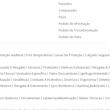
Favoritos
Comparador
FAQs
Pedido de Informação
Pedido de Troca/Devolução
Pedido de Visita
oteção Auditiva
Prot. Respiratória
Luvas De Proteção
Calçado Segura
cuação E Resgate
Serviços
Proteções Coletivas Estruturais
Resgate & 
rio Chuva
Vestuário Específico
Fatos Descartáveis
Ignífugo/Antiestát.
lização
Sinalética
Combate A Incêndios
Diversos
Ergonomia
Deteto
mbeiros
Resgate & Salvamento
Epcs Bombeiros
Iluminação&Sinaliz
L
tos Químicos
Ferramentas
Lanternas&Iluminação
Malas Técnicas
Con