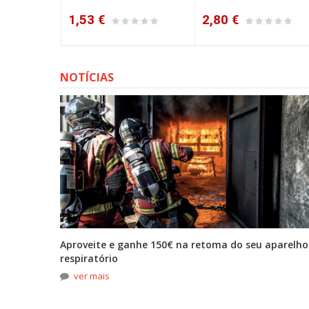
1,53 €
2,80 €
NOTÍCIAS
tona
Aproveite e ganhe 150€ na retoma do seu aparelho
respiratório
ver mais