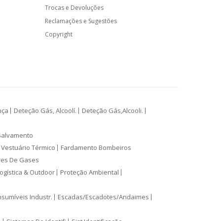
Trocas e Devoluções
Reclamações e Sugestões
Copyright
nça
Deteção Gás, Alcoolí.
Deteção Gás,Alcooli.
Salvamento
Vestuário Térmico
Fardamento Bombeiros
res De Gases
ogística & Outdoor
Proteção Ambiental
sumíveis Industr.
Escadas/Escadotes/Andaimes