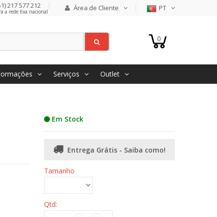
1) 217 577 212
Área de Cliente
PT
 a rede fixa nacional
0
Formações
Serviços
Outlet
Em Stock
Entrega Grátis - Saiba como!
Tamanho
Qtd: