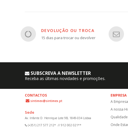
DEVOLUÇÃO OU TROCA
15 dias para trocar ou devolver
SUBSCREVA A NEWSLETTER
Receba as últimas novidades e promoções.
CONTACTOS
EMPRESA
sintimex@sintimex.pt
A Empresa
A nossa Hi
Sede
Qualidade 
Av. Infante D. Henrique Lote 9B, 1849-034 Lisboa
Onde Est
(+351) 217 577 212*
//
912 002 021**