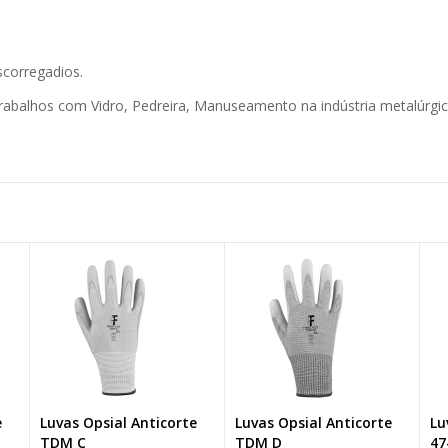
corregadios.
rabalhos com Vidro, Pedreira, Manuseamento na indústria metalúrgi
e
Luvas Opsial Anticorte
Luvas Opsial Anticorte
Lu
TDM C
TDM D
47