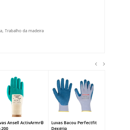
ca, Trabalho da madeira
vas Ansell ActivArmr®
Luvas Bacou Perfectfit
Luvas Perfe
-200
Dexgrip
Polytril Ai