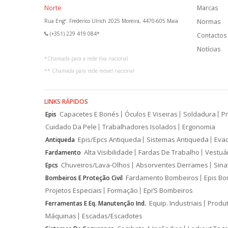
Norte
Marcas
Rua Engº. Frederico Ulrich 2025 Moreira, 4470-605 Maia
Normas
(+351) 229 419 084*
Contactos
Notícias
*
Chamada para a rede fixa nacional
**
Chamada para rede móvel nacional
LINKS RÁPIDOS
Capacetes E Bonés
Óculos E Viseiras
Soldadura
Pr
Epis
Cuidado Da Pele
Trabalhadores Isolados
Ergonomia
Epis/Epcs Antiqueda
Sistemas Antiqueda
Eva
Antiqueda
Alta Visibilidade
Fardas De Trabalho
Vestuá
Fardamento
Chuveiros/Lava-Olhos
Absorventes Derrames
Sina
Epcs
Fardamento Bombeiros
Epis Bo
Bombeiros E Proteção Civil
Projetos Especiais
Formação
Epi’S Bombeiros
Equip. Industriais
Produ
Ferramentas E Eq. Manutenção Ind.
Máquinas
Escadas/Escadotes