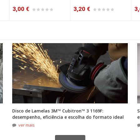
3,00 €
3,20 €
3,
Disco de Lamelas 3M™ Cubitron™ 3 1169F:
S
desempenho, eficiência e escolha do formato ideal
e
ver mais