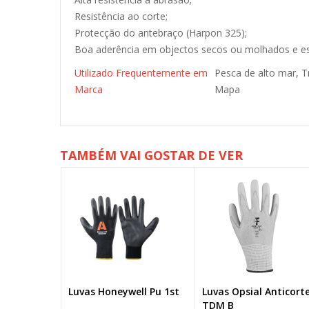
Resistência ao corte;
Protecção do antebraço (Harpon 325);
Boa aderência em objectos secos ou molhados e es
Utilizado Frequentemente em
Pesca de alto mar, T
Marca
Mapa
TAMBÉM VAI GOSTAR DE VER
 Punho
Luvas Honeywell Pu 1st
Luvas Opsial Anticort
Aberta
TDM B