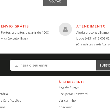
ENVIO GRÁTIS
ATENDIMENTO
Portes gratuitos a partir de 100€
Ajuda e aconselhame
+iva (exceto Ilhas)
Ligue (+351) 912 002 02
(Chamada para a rede fixa nac
SUBSC
ÁREA DE CLIENTE
Registo / Login
stória
Recuperar Password
e Certificações
Ver carrinho
amos
Checkout