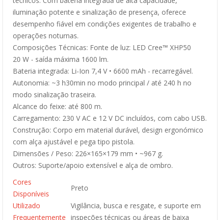
técnicos. Com bateria integrada de alta capacidade,
iluminação potente e sinalização de presença, oferece
desempenho fiável em condições exigentes de trabalho e
operações noturnas.
Composições Técnicas: Fonte de luz: LED Cree™ XHP50
20 W - saída máxima 1600 lm.
Bateria integrada: Li-Ion 7,4 V • 6600 mAh - recarregável.
Autonomia: ~3 h30min no modo principal / até 240 h no
modo sinalização traseira.
Alcance do feixe: até 800 m.
Carregamento: 230 V AC e 12 V DC incluídos, com cabo USB.
Construção: Corpo em material durável, design ergonómico
com alça ajustável e pega tipo pistola.
Dimensões / Peso: 226×165×179 mm • ~967 g.
Outros: Suporte/apoio extensível e alça de ombro.
Cores
Preto
Disponíveis
Utilizado
Vigilância, busca e resgate, e suporte em
Frequentemente
inspeções técnicas ou áreas de baixa