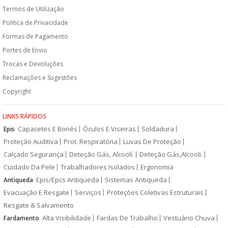
Termos de Utilização
Politica de Privacidade
Formas de Pagamento
Portes de Envio
Trocas e Devoluções
Reclamações e Sugestões
Copyright
LINKS RÁPIDOS
Capacetes E Bonés
Óculos E Viseiras
Soldadura
Epis
Proteção Auditiva
Prot. Respiratória
Luvas De Proteção
Calçado Segurança
Deteção Gás, Alcoolí.
Deteção Gás,Alcooli.
Cuidado Da Pele
Trabalhadores Isolados
Ergonomia
Epis/Epcs Antiqueda
Sistemas Antiqueda
Antiqueda
Evacuação E Resgate
Serviços
Proteções Coletivas Estruturais
Resgate & Salvamento
Alta Visibilidade
Fardas De Trabalho
Vestuário Chuva
Fardamento