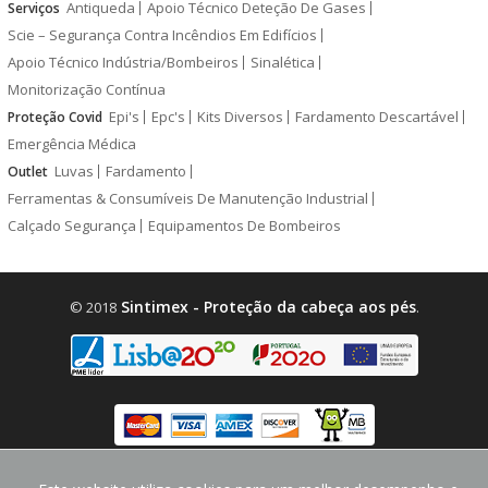
Antiqueda
Apoio Técnico Deteção De Gases
Serviços
Scie – Segurança Contra Incêndios Em Edifícios
Apoio Técnico Indústria/Bombeiros
Sinalética
Monitorização Contínua
Epi's
Epc's
Kits Diversos
Fardamento Descartável
Proteção Covid
Emergência Médica
Luvas
Fardamento
Outlet
Ferramentas & Consumíveis De Manutenção Industrial
Calçado Segurança
Equipamentos De Bombeiros
Sintimex - Proteção da cabeça aos pés
© 2018
.