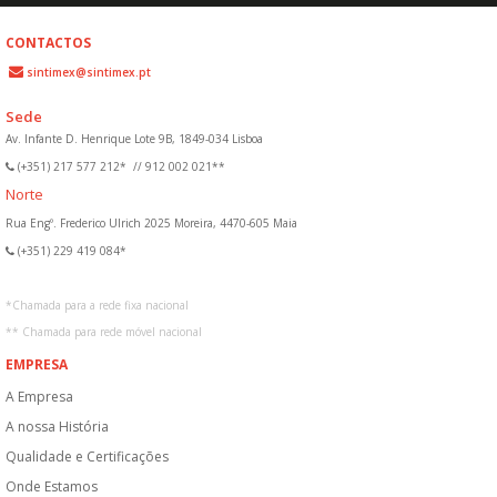
CONTACTOS
sintimex@sintimex.pt
Sede
Av. Infante D. Henrique Lote 9B, 1849-034 Lisboa
(+351) 217 577 212*
//
912 002 021**
Norte
Rua Engº. Frederico Ulrich 2025 Moreira, 4470-605 Maia
(+351) 229 419 084*
*
Chamada para a rede fixa nacional
**
Chamada para rede móvel nacional
EMPRESA
A Empresa
A nossa História
Qualidade e Certificações
Onde Estamos