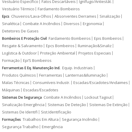
Vestuário Específico
Fatos Descartáveis
Ignífugo/Antiestát.
Vestuário Térmico
Fardamento Bombeiros
Chuveiros/Lava-Olhos
Absorventes Derrames
Sinalização
Epcs
Sinalética
Combate A Incêndios
Diversos
Ergonomia
Detetores De Gases
Fardamento Bombeiros
Epis Bombeiros
Bombeiros E Proteção Civil
Resgate & Salvamento
Epcs Bombeiros
Iluminação&Sinaliz
Logística & Outdoor
Proteção Ambiental
Projetos Especiais
Formação
Epi’S Bombeiros
Equip. Industriais
Ferramentas E Eq. Manutenção Ind.
Produtos Químicos
Ferramentas
Lanternas&Iluminação
Malas Técnicas
Consumíveis Industr.
Escadas/Escadotes/Andaimes
Máquinas
Escadas/Escadotes
Combate A Incêndios
Lockout Tagout
Sistemas De Segurança
Sinalização Emergência
Sistemas De Deteção
Sistemas De Extinção
Sistemas De Identifi
Sist.Identificação
Trabalhos Em Altura
Segurança Incêndio
Formações
Segurança Trabalho
Emergência