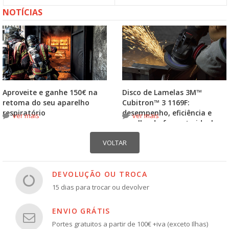
NOTÍCIAS
Aproveite e ganhe 150€ na
Disco de Lamelas 3M™
retoma do seu aparelho
Cubitron™ 3 1169F:
respiratório
desempenho, eficiência e
ver mais
ver mais
escolha do formato ideal
DEVOLUÇÃO OU TROCA
15 dias para trocar ou devolver
ENVIO GRÁTIS
Portes gratuitos a partir de 100€ +iva (exceto Ilhas)