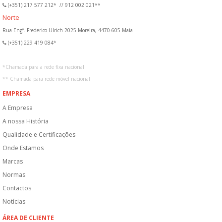
(+351) 217 577 212*
//
912 002 021**
Norte
Rua Engº. Frederico Ulrich 2025 Moreira, 4470-605 Maia
(+351) 229 419 084*
*
Chamada para a rede fixa nacional
**
Chamada para rede móvel nacional
EMPRESA
A Empresa
A nossa História
Qualidade e Certificações
Onde Estamos
Marcas
Normas
Contactos
Notícias
ÁREA DE CLIENTE