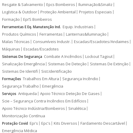
Resgate & Salvamento
Epcs Bombeiros
Iluminação&Sinaliz
Logística & Outdoor
Proteção Ambiental
Projetos Especiais
Formação
Epi’S Bombeiros
Equip. Industriais
Ferramentas E Eq. Manutenção Ind.
Produtos Químicos
Ferramentas
Lanternas&Iluminação
Malas Técnicas
Consumíveis Industr.
Escadas/Escadotes/Andaimes
Máquinas
Escadas/Escadotes
Combate A Incêndios
Lockout Tagout
Sistemas De Segurança
Sinalização Emergência
Sistemas De Deteção
Sistemas De Extinção
Sistemas De Identifi
Sist.Identificação
Trabalhos Em Altura
Segurança Incêndio
Formações
Segurança Trabalho
Emergência
Antiqueda
Apoio Técnico Deteção De Gases
Serviços
Scie – Segurança Contra Incêndios Em Edifícios
Apoio Técnico Indústria/Bombeiros
Sinalética
Monitorização Contínua
Epi's
Epc's
Kits Diversos
Fardamento Descartável
Proteção Covid
Emergência Médica