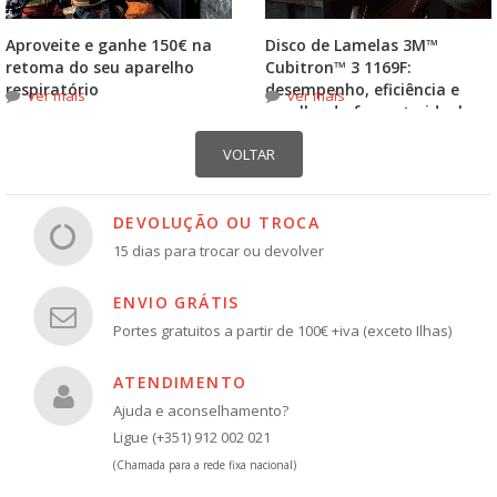
Aproveite e ganhe 150€ na
Disco de Lamelas 3M™
retoma do seu aparelho
Cubitron™ 3 1169F:
respiratório
desempenho, eficiência e
ver mais
ver mais
escolha do formato ideal
DEVOLUÇÃO OU TROCA
15 dias para trocar ou devolver
ENVIO GRÁTIS
Portes gratuitos a partir de 100€ +iva (exceto Ilhas)
ATENDIMENTO
Ajuda e aconselhamento?
Ligue (+351) 912 002 021
(Chamada para a rede fixa nacional)