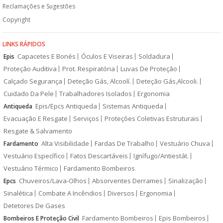
Reclamações e Sugestões
Copyright
LINKS RÁPIDOS
Capacetes E Bonés
Óculos E Viseiras
Soldadura
Epis
Proteção Auditiva
Prot. Respiratória
Luvas De Proteção
Calçado Segurança
Deteção Gás, Alcoolí.
Deteção Gás,Alcooli.
Cuidado Da Pele
Trabalhadores Isolados
Ergonomia
Epis/Epcs Antiqueda
Sistemas Antiqueda
Antiqueda
Evacuação E Resgate
Serviços
Proteções Coletivas Estruturais
Resgate & Salvamento
Alta Visibilidade
Fardas De Trabalho
Vestuário Chuva
Fardamento
Vestuário Específico
Fatos Descartáveis
Ignífugo/Antiestát.
Vestuário Térmico
Fardamento Bombeiros
Chuveiros/Lava-Olhos
Absorventes Derrames
Sinalização
Epcs
Sinalética
Combate A Incêndios
Diversos
Ergonomia
Detetores De Gases
Fardamento Bombeiros
Epis Bombeiros
Bombeiros E Proteção Civil