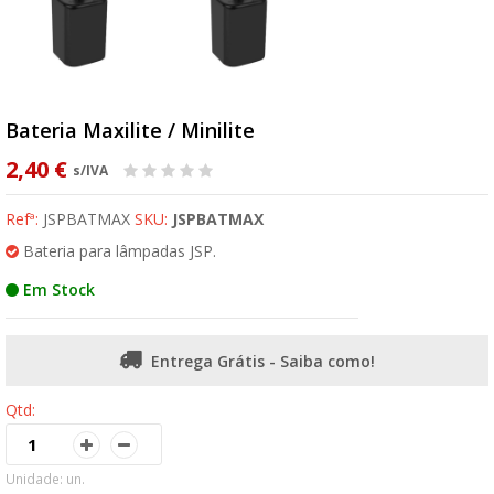
Bateria Maxilite / Minilite
2,40 €
s/IVA
Refª:
JSPBATMAX
SKU:
JSPBATMAX
Bateria para lâmpadas JSP.
Em Stock
Entrega Grátis - Saiba como!
Qtd:
Unidade: un.