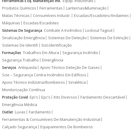
Equip. Industriais
Ferramentas E Eq. Manutenção Ind.
Produtos Químicos
Ferramentas
Lanternas&Iluminação
Malas Técnicas
Consumíveis Industr.
Escadas/Escadotes/Andaimes
Máquinas
Escadas/Escadotes
Combate A Incêndios
Lockout Tagout
Sistemas De Segurança
Sinalização Emergência
Sistemas De Deteção
Sistemas De Extinção
Sistemas De Identifi
Sist.Identificação
Trabalhos Em Altura
Segurança Incêndio
Formações
Segurança Trabalho
Emergência
Antiqueda
Apoio Técnico Deteção De Gases
Serviços
Scie – Segurança Contra Incêndios Em Edifícios
Apoio Técnico Indústria/Bombeiros
Sinalética
Monitorização Contínua
Epi's
Epc's
Kits Diversos
Fardamento Descartável
Proteção Covid
Emergência Médica
Luvas
Fardamento
Outlet
Ferramentas & Consumíveis De Manutenção Industrial
Calçado Segurança
Equipamentos De Bombeiros