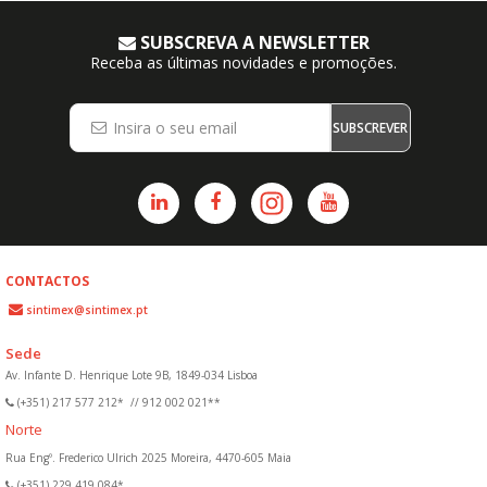
SUBSCREVA A NEWSLETTER
Receba as últimas novidades e promoções.
SUBSCREVER
CONTACTOS
sintimex@sintimex.pt
Sede
Av. Infante D. Henrique Lote 9B, 1849-034 Lisboa
(+351) 217 577 212*
//
912 002 021**
Norte
Rua Engº. Frederico Ulrich 2025 Moreira, 4470-605 Maia
(+351) 229 419 084*