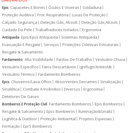
LINKS RÁPIDOS
Capacetes E Bonés
Óculos E Viseiras
Soldadura
Epis
Proteção Auditiva
Prot. Respiratória
Luvas De Proteção
Calçado Segurança
Deteção Gás, Alcoolí.
Deteção Gás,Alcooli.
Cuidado Da Pele
Trabalhadores Isolados
Ergonomia
Epis/Epcs Antiqueda
Sistemas Antiqueda
Antiqueda
Evacuação E Resgate
Serviços
Proteções Coletivas Estruturais
Resgate & Salvamento
Alta Visibilidade
Fardas De Trabalho
Vestuário Chuva
Fardamento
Vestuário Específico
Fatos Descartáveis
Ignífugo/Antiestát.
Vestuário Térmico
Fardamento Bombeiros
Chuveiros/Lava-Olhos
Absorventes Derrames
Sinalização
Epcs
Sinalética
Combate A Incêndios
Diversos
Ergonomia
Detetores De Gases
Fardamento Bombeiros
Epis Bombeiros
Bombeiros E Proteção Civil
Resgate & Salvamento
Epcs Bombeiros
Iluminação&Sinaliz
Logística & Outdoor
Proteção Ambiental
Projetos Especiais
Formação
Epi’S Bombeiros