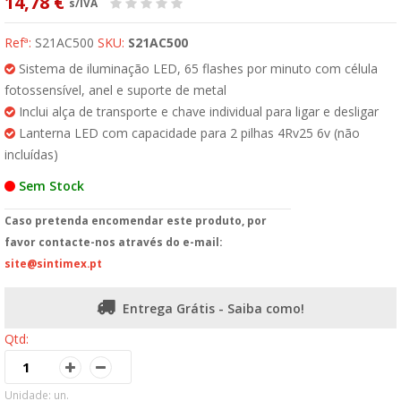
14,78 €
s/IVA
Refª:
S21AC500
SKU:
S21AC500
Sistema de iluminação LED, 65 flashes por minuto com célula
fotossensível, anel e suporte de metal
Inclui alça de transporte e chave individual para ligar e desligar
Lanterna LED com capacidade para 2 pilhas 4Rv25 6v (não
incluídas)
Sem Stock
Caso pretenda encomendar este produto, por
favor contacte-nos através do e-mail:
site@sintimex.pt
Entrega Grátis - Saiba como!
Qtd:
Unidade: un.