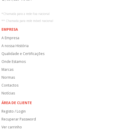
*
Chamada para a rede fixa nacional
**
Chamada para rede móvel nacional
EMPRESA
A Empresa
A nossa História
Qualidade e Certificações
Onde Estamos
Marcas
Normas
Contactos
Notícias
ÁREA DE CLIENTE
Registo / Login
Recuperar Password
Ver carrinho