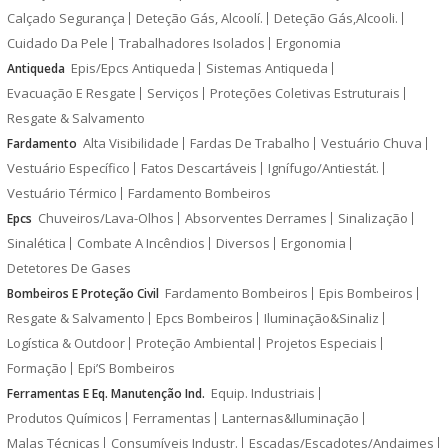
Calçado Segurança
Deteção Gás, Alcoolí.
Deteção Gás,Alcooli.
Cuidado Da Pele
Trabalhadores Isolados
Ergonomia
Epis/Epcs Antiqueda
Sistemas Antiqueda
Antiqueda
Evacuação E Resgate
Serviços
Proteções Coletivas Estruturais
Resgate & Salvamento
Alta Visibilidade
Fardas De Trabalho
Vestuário Chuva
Fardamento
Vestuário Específico
Fatos Descartáveis
Ignífugo/Antiestát.
Vestuário Térmico
Fardamento Bombeiros
Chuveiros/Lava-Olhos
Absorventes Derrames
Sinalização
Epcs
Sinalética
Combate A Incêndios
Diversos
Ergonomia
Detetores De Gases
Fardamento Bombeiros
Epis Bombeiros
Bombeiros E Proteção Civil
Resgate & Salvamento
Epcs Bombeiros
Iluminação&Sinaliz
Logística & Outdoor
Proteção Ambiental
Projetos Especiais
Formação
Epi’S Bombeiros
Equip. Industriais
Ferramentas E Eq. Manutenção Ind.
Produtos Químicos
Ferramentas
Lanternas&Iluminação
Malas Técnicas
Consumíveis Industr.
Escadas/Escadotes/Andaimes