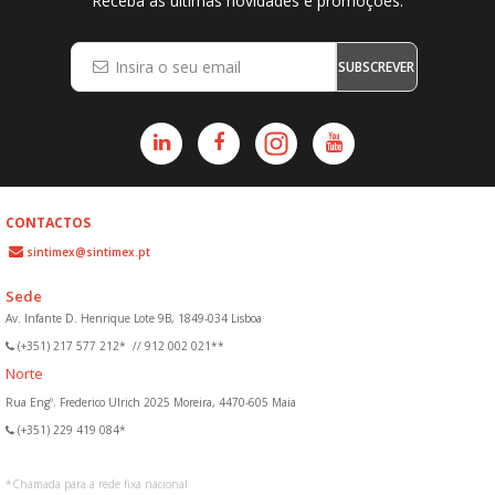
Receba as últimas novidades e promoções.
SUBSCREVER
CONTACTOS
sintimex@sintimex.pt
Sede
Av. Infante D. Henrique Lote 9B, 1849-034 Lisboa
(+351) 217 577 212*
//
912 002 021**
Norte
Rua Engº. Frederico Ulrich 2025 Moreira, 4470-605 Maia
(+351) 229 419 084*
*
Chamada para a rede fixa nacional