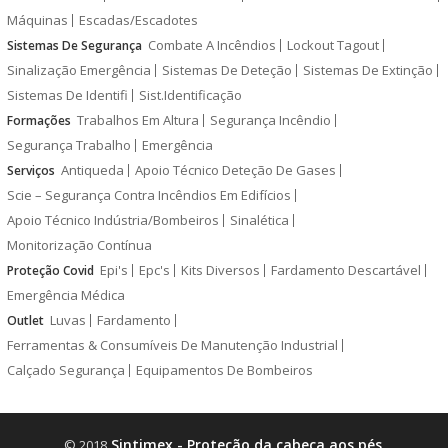
Máquinas
Escadas/Escadotes
Combate A Incêndios
Lockout Tagout
Sistemas De Segurança
Sinalização Emergência
Sistemas De Deteção
Sistemas De Extinção
Sistemas De Identifi
Sist.Identificação
Trabalhos Em Altura
Segurança Incêndio
Formações
Segurança Trabalho
Emergência
Antiqueda
Apoio Técnico Deteção De Gases
Serviços
Scie – Segurança Contra Incêndios Em Edifícios
Apoio Técnico Indústria/Bombeiros
Sinalética
Monitorização Contínua
Epi's
Epc's
Kits Diversos
Fardamento Descartável
Proteção Covid
Emergência Médica
Luvas
Fardamento
Outlet
Ferramentas & Consumíveis De Manutenção Industrial
Calçado Segurança
Equipamentos De Bombeiros
Sintimex - Proteção da cabeça aos pés
© 2018
.