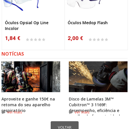
Óculos Opsial Op Line
Óculos Medop Flash
Incolor
1,84 €
2,00 €
NOTÍCIAS
Aproveite e ganhe 150€ na
Disco de Lamelas 3M™
retoma do seu aparelho
Cubitron™ 3 1169F:
respiratório
desempenho, eficiência e
ver mais
ver mais
escolha do formato ideal