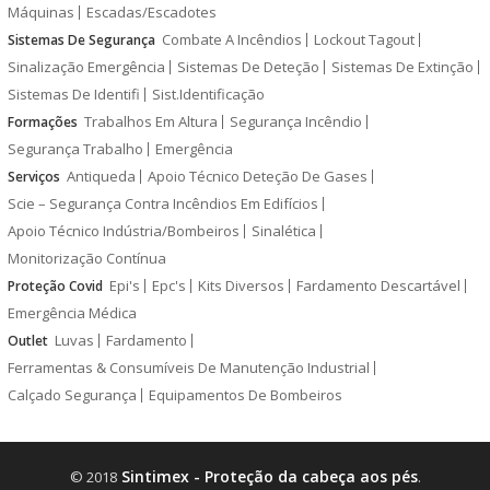
Máquinas
Escadas/Escadotes
Combate A Incêndios
Lockout Tagout
Sistemas De Segurança
Sinalização Emergência
Sistemas De Deteção
Sistemas De Extinção
Sistemas De Identifi
Sist.Identificação
Trabalhos Em Altura
Segurança Incêndio
Formações
Segurança Trabalho
Emergência
Antiqueda
Apoio Técnico Deteção De Gases
Serviços
Scie – Segurança Contra Incêndios Em Edifícios
Apoio Técnico Indústria/Bombeiros
Sinalética
Monitorização Contínua
Epi's
Epc's
Kits Diversos
Fardamento Descartável
Proteção Covid
Emergência Médica
Luvas
Fardamento
Outlet
Ferramentas & Consumíveis De Manutenção Industrial
Calçado Segurança
Equipamentos De Bombeiros
Sintimex - Proteção da cabeça aos pés
© 2018
.