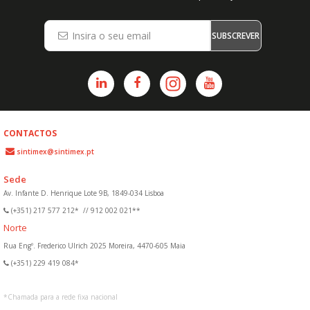
SUBSCREVER
CONTACTOS
sintimex@sintimex.pt
Sede
Av. Infante D. Henrique Lote 9B, 1849-034 Lisboa
(+351) 217 577 212*
//
912 002 021**
Norte
Rua Engº. Frederico Ulrich 2025 Moreira, 4470-605 Maia
(+351) 229 419 084*
*
Chamada para a rede fixa nacional