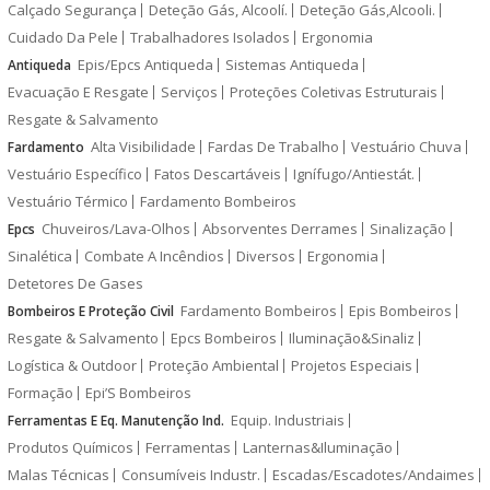
Calçado Segurança
Deteção Gás, Alcoolí.
Deteção Gás,Alcooli.
Cuidado Da Pele
Trabalhadores Isolados
Ergonomia
Epis/Epcs Antiqueda
Sistemas Antiqueda
Antiqueda
Evacuação E Resgate
Serviços
Proteções Coletivas Estruturais
Resgate & Salvamento
Alta Visibilidade
Fardas De Trabalho
Vestuário Chuva
Fardamento
Vestuário Específico
Fatos Descartáveis
Ignífugo/Antiestát.
Vestuário Térmico
Fardamento Bombeiros
Chuveiros/Lava-Olhos
Absorventes Derrames
Sinalização
Epcs
Sinalética
Combate A Incêndios
Diversos
Ergonomia
Detetores De Gases
Fardamento Bombeiros
Epis Bombeiros
Bombeiros E Proteção Civil
Resgate & Salvamento
Epcs Bombeiros
Iluminação&Sinaliz
Logística & Outdoor
Proteção Ambiental
Projetos Especiais
Formação
Epi’S Bombeiros
Equip. Industriais
Ferramentas E Eq. Manutenção Ind.
Produtos Químicos
Ferramentas
Lanternas&Iluminação
Malas Técnicas
Consumíveis Industr.
Escadas/Escadotes/Andaimes