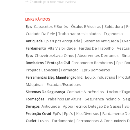
**
Chamada para rede móvel nacional
LINKS RÁPIDOS
Capacetes E Bonés
Óculos E Viseiras
Soldadura
Pr
Epis
Cuidado Da Pele
Trabalhadores Isolados
Ergonomia
Epis/Epcs Antiqueda
Sistemas Antiqueda
Eva
Antiqueda
Alta Visibilidade
Fardas De Trabalho
Vestuá
Fardamento
Chuveiros/Lava-Olhos
Absorventes Derrames
Sina
Epcs
Fardamento Bombeiros
Epis Bo
Bombeiros E Proteção Civil
Projetos Especiais
Formação
Epi’S Bombeiros
Equip. Industriais
Produ
Ferramentas E Eq. Manutenção Ind.
Máquinas
Escadas/Escadotes
Combate A Incêndios
Lockout Tago
Sistemas De Segurança
Trabalhos Em Altura
Segurança Incêndio
Seg
Formações
Antiqueda
Apoio Técnico Deteção De Gases
Sci
Serviços
Epi's
Epc's
Kits Diversos
Fardamento De
Proteção Covid
Luvas
Fardamento
Ferramentas & Consumíveis D
Outlet