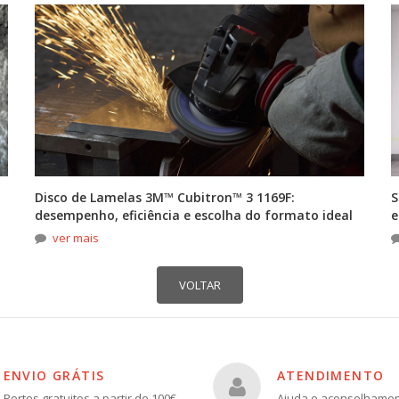
Disco de Lamelas 3M™ Cubitron™ 3 1169F:
S
desempenho, eficiência e escolha do formato ideal
e
ver mais
ENVIO GRÁTIS
ATENDIMENTO
Portes gratuitos a partir de 100€
Ajuda e aconselhame