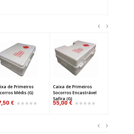
ixa de Primeiros
Caixa de Primeiros
Caixa de P
corros Médis (G)
Socorros Encastrável
Socorros M
Safira (G)
102-M
7,50 €
55,00 €
99,80 €