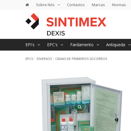
Sobre Nós
Contactos
Marcas
Normas
EPI's
EPC's
Fardamento
Antiqueda
EPCS
DIVERSOS
CAIXAS DE PRIMEIROS SOCORROS