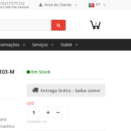
1) 217 577 212
Área de Cliente
PT
 a rede fixa nacional
0
Formações
Serviços
Outlet
 103-M
Em Stock
Entrega Grátis - Saiba como!
Qtd:
para
Unidade: un.
tamanhos