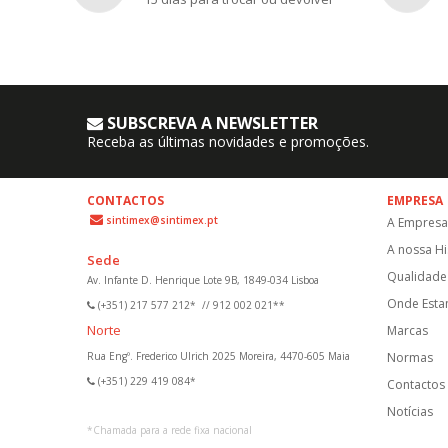
SUBSCREVA A NEWSLETTER
Receba as últimas novidades e promoções.
CONTACTOS
EMPRESA
sintimex@sintimex.pt
A Empresa
A nossa Hi
Sede
Qualidade 
Av. Infante D. Henrique Lote 9B, 1849-034 Lisboa
Onde Est
(+351) 217 577 212*
//
912 002 021**
Norte
Marcas
Rua Engº. Frederico Ulrich 2025 Moreira, 4470-605 Maia
Normas
(+351) 229 419 084*
Contactos
Notícias
*
Chamada para a rede fixa nacional