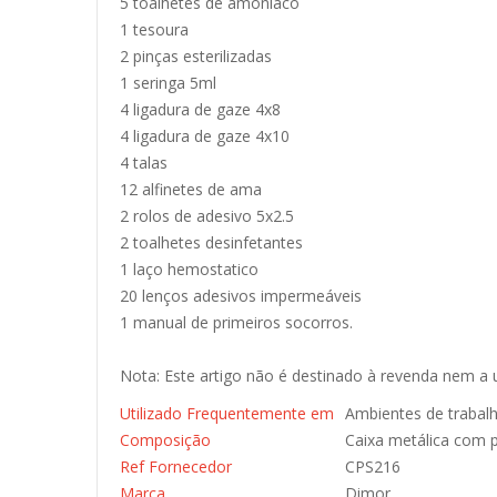
5 toalhetes de amoniaco
1 tesoura
2 pinças esterilizadas
1 seringa 5ml
4 ligadura de gaze 4x8
4 ligadura de gaze 4x10
4 talas
12 alfinetes de ama
2 rolos de adesivo 5x2.5
2 toalhetes desinfetantes
1 laço hemostatico
20 lenços adesivos impermeáveis
1 manual de primeiros socorros.
Nota: Este artigo não é destinado à revenda nem a 
Utilizado Frequentemente em
Ambientes de trabal
Composição
Caixa metálica com p
Ref Fornecedor
CPS216
Marca
Dimor