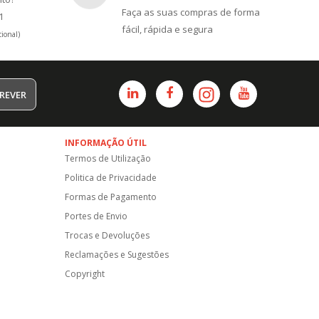
Faça as suas compras de forma
1
fácil, rápida e segura
ional)
REVER
INFORMAÇÃO ÚTIL
Termos de Utilização
Politica de Privacidade
Formas de Pagamento
Portes de Envio
Trocas e Devoluções
Reclamações e Sugestões
Copyright