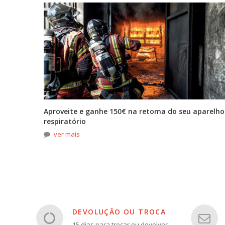
tona
Aproveite e ganhe 150€ na retoma do seu aparelho
respiratório
ver mais
DEVOLUÇÃO OU TROCA
15 dias para trocar ou devolver