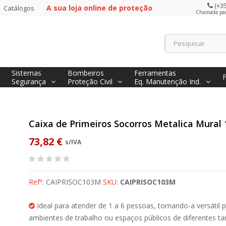
(+35
A sua loja online de proteção
Catálogos
Chamada para
Sistemas
Bombeiros
Ferramentas
Segurança
Proteção Civil
Eq. Manutenção Ind.
Caixa de Primeiros Socorros Metalica Mural
73,82 €
s/IVA
Refª:
CAIPRISOC103M
SKU:
CAIPRISOC103M
Ideal para atender de 1 a 6 pessoas, tornando-a versátil 
ambientes de trabalho ou espaços públicos de diferentes 