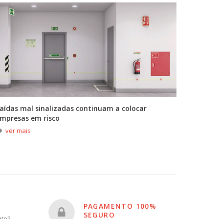
aídas mal sinalizadas continuam a colocar
A primei
mpresas em risco
durante
ver mais
ver m
PAGAMENTO 100%
SEGURO
nto?