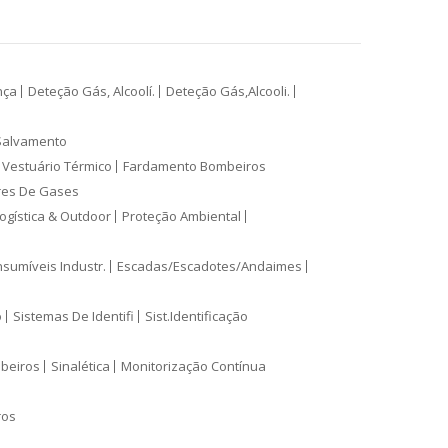
nça
Deteção Gás, Alcoolí.
Deteção Gás,Alcooli.
Salvamento
Vestuário Térmico
Fardamento Bombeiros
res De Gases
ogística & Outdoor
Proteção Ambiental
sumíveis Industr.
Escadas/Escadotes/Andaimes
o
Sistemas De Identifi
Sist.Identificação
mbeiros
Sinalética
Monitorização Contínua
ros