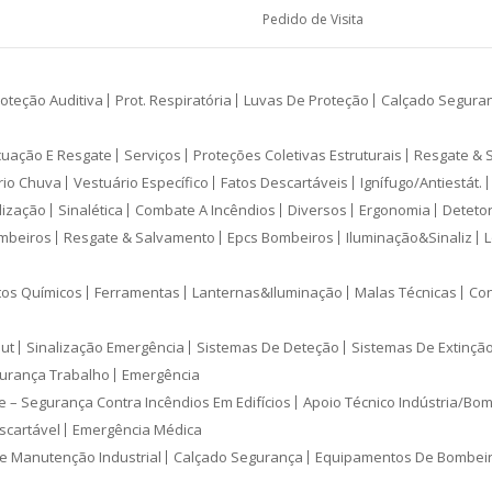
Pedido de Visita
oteção Auditiva
Prot. Respiratória
Luvas De Proteção
Calçado Segura
cuação E Resgate
Serviços
Proteções Coletivas Estruturais
Resgate & 
rio Chuva
Vestuário Específico
Fatos Descartáveis
Ignífugo/Antiestát.
lização
Sinalética
Combate A Incêndios
Diversos
Ergonomia
Deteto
mbeiros
Resgate & Salvamento
Epcs Bombeiros
Iluminação&Sinaliz
L
tos Químicos
Ferramentas
Lanternas&Iluminação
Malas Técnicas
Con
ut
Sinalização Emergência
Sistemas De Deteção
Sistemas De Extinçã
urança Trabalho
Emergência
e – Segurança Contra Incêndios Em Edifícios
Apoio Técnico Indústria/Bo
scartável
Emergência Médica
e Manutenção Industrial
Calçado Segurança
Equipamentos De Bombei