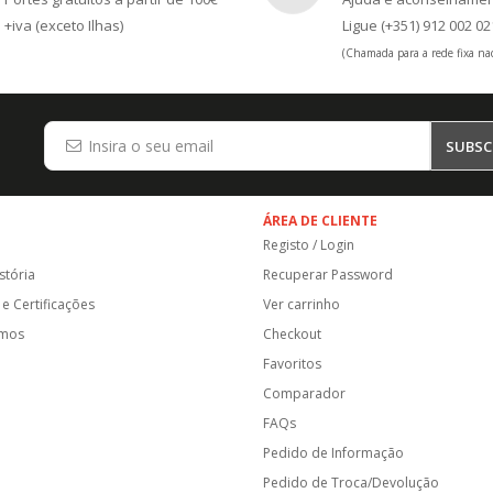
+iva (exceto Ilhas)
Ligue (+351) 912 002 02
(Chamada para a rede fixa nac
SUBSC
ÁREA DE CLIENTE
Registo / Login
stória
Recuperar Password
e Certificações
Ver carrinho
amos
Checkout
Favoritos
Comparador
FAQs
Pedido de Informação
Pedido de Troca/Devolução