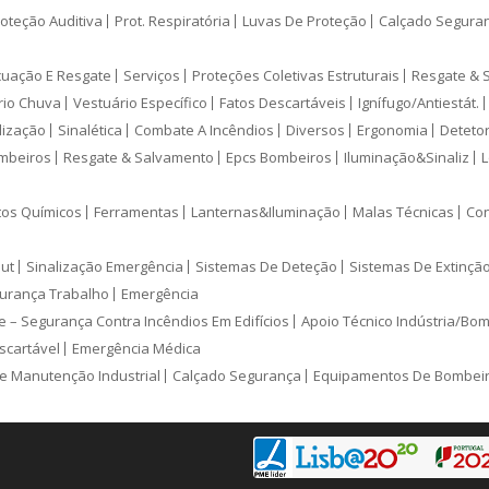
oteção Auditiva
Prot. Respiratória
Luvas De Proteção
Calçado Segura
cuação E Resgate
Serviços
Proteções Coletivas Estruturais
Resgate & 
rio Chuva
Vestuário Específico
Fatos Descartáveis
Ignífugo/Antiestát.
lização
Sinalética
Combate A Incêndios
Diversos
Ergonomia
Deteto
mbeiros
Resgate & Salvamento
Epcs Bombeiros
Iluminação&Sinaliz
L
tos Químicos
Ferramentas
Lanternas&Iluminação
Malas Técnicas
Con
ut
Sinalização Emergência
Sistemas De Deteção
Sistemas De Extinçã
urança Trabalho
Emergência
e – Segurança Contra Incêndios Em Edifícios
Apoio Técnico Indústria/Bo
scartável
Emergência Médica
e Manutenção Industrial
Calçado Segurança
Equipamentos De Bombei