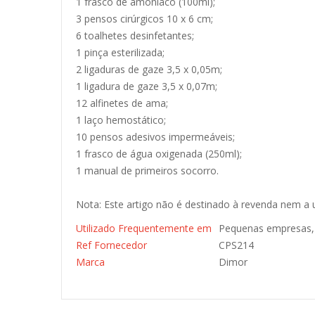
1 frasco de amoníaco (100ml);
3 pensos cirúrgicos 10 x 6 cm;
6 toalhetes desinfetantes;
1 pinça esterilizada;
2 ligaduras de gaze 3,5 x 0,05m;
1 ligadura de gaze 3,5 x 0,07m;
12 alfinetes de ama;
1 laço hemostático;
10 pensos adesivos impermeáveis;
1 frasco de água oxigenada (250ml);
1 manual de primeiros socorro.
Nota: Este artigo não é destinado à revenda nem a 
Utilizado Frequentemente em
Pequenas empresas, 
Ref Fornecedor
CPS214
Marca
Dimor