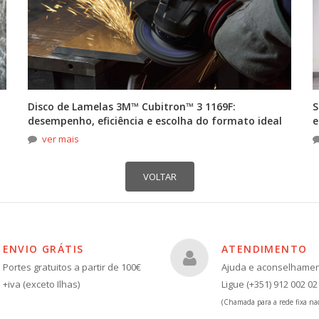
Disco de Lamelas 3M™ Cubitron™ 3 1169F:
S
desempenho, eficiência e escolha do formato ideal
e
ver mais
ENVIO GRÁTIS
ATENDIMENTO
Portes gratuitos a partir de 100€
Ajuda e aconselhame
+iva (exceto Ilhas)
Ligue (+351) 912 002 02
(Chamada para a rede fixa nac