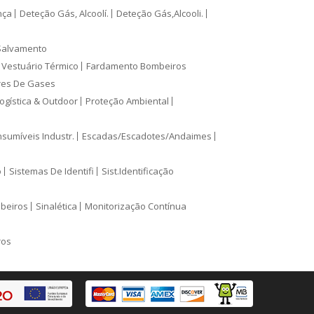
nça
Deteção Gás, Alcoolí.
Deteção Gás,Alcooli.
Salvamento
Vestuário Térmico
Fardamento Bombeiros
res De Gases
ogística & Outdoor
Proteção Ambiental
sumíveis Industr.
Escadas/Escadotes/Andaimes
o
Sistemas De Identifi
Sist.Identificação
mbeiros
Sinalética
Monitorização Contínua
ros