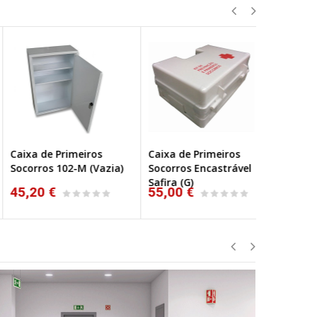
ixa de Primeiros
Caixa de Primeiros
Caixa de P
corros 102-M (Vazia)
Socorros Encastrável
Socorros M
Safira (G)
103-M
5,20 €
55,00 €
73,82 €