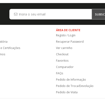
SUBSC
ÁREA DE CLIENTE
Registo / Login
stória
Recuperar Password
e Certificações
Ver carrinho
amos
Checkout
Favoritos
Comparador
FAQs
Pedido de Informação
Pedido de Troca/Devolução
Pedido de Visita