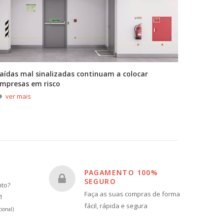
aídas mal sinalizadas continuam a colocar
A primei
mpresas em risco
durante
ver mais
ver m
PAGAMENTO 100%
SEGURO
nto?
Faça as suas compras de forma
1
fácil, rápida e segura
ional)