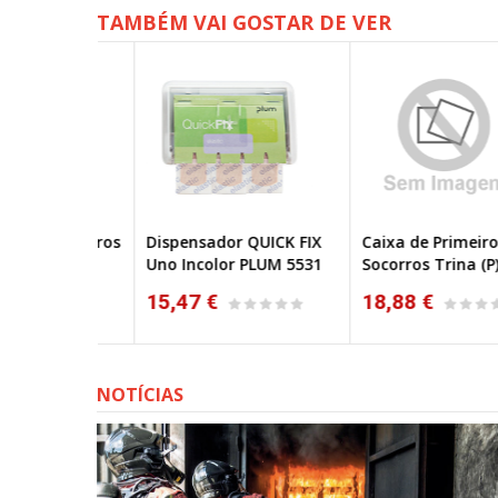
TAMBÉM VAI GOSTAR DE VER
os Socorros
Dispensador QUICK FIX
Caixa de Primeiros
20
Uno Incolor PLUM 5531
Socorros Trina (P)
15,47 €
18,88 €
NOTÍCIAS