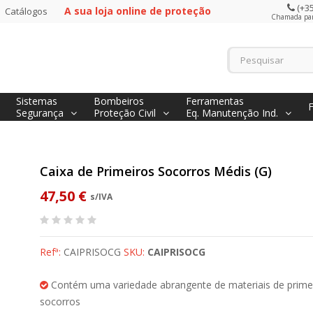
(+35
A sua loja online de proteção
Catálogos
Chamada para
Sistemas
Bombeiros
Ferramentas
Segurança
Proteção Civil
Eq. Manutenção Ind.
Caixa de Primeiros Socorros Médis (G)
47,50 €
s/IVA
Refª:
CAIPRISOCG
SKU:
CAIPRISOCG
Contém uma variedade abrangente de materiais de prime
socorros