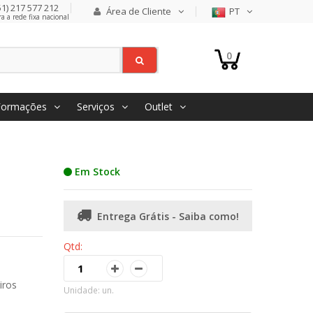
1) 217 577 212
Área de Cliente
PT
 a rede fixa nacional
0
Formações
Serviços
Outlet
Em Stock
Entrega Grátis - Saiba como!
Qtd:
iros
Unidade: un.