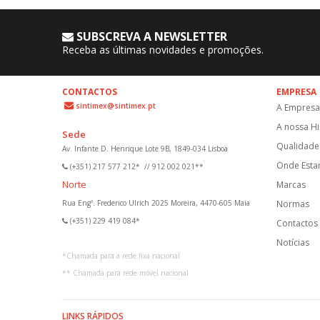
SUBSCREVA A NEWSLETTER
Receba as últimas novidades e promoções.
CONTACTOS
EMPRESA
sintimex@sintimex.pt
A Empresa
A nossa Hi
Sede
Qualidade 
Av. Infante D. Henrique Lote 9B, 1849-034 Lisboa
Onde Est
(+351) 217 577 212*
//
912 002 021**
Norte
Marcas
Rua Engº. Frederico Ulrich 2025 Moreira, 4470-605 Maia
Normas
(+351) 229 419 084*
Contactos
Notícias
*
Chamada para a rede fixa nacional
**
Chamada para rede móvel nacional
LINKS RÁPIDOS