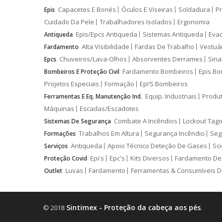
Capacetes E Bonés
Óculos E Viseiras
Soldadura
Pr
Epis
Cuidado Da Pele
Trabalhadores Isolados
Ergonomia
Epis/Epcs Antiqueda
Sistemas Antiqueda
Eva
Antiqueda
Alta Visibilidade
Fardas De Trabalho
Vestuá
Fardamento
Chuveiros/Lava-Olhos
Absorventes Derrames
Sina
Epcs
Fardamento Bombeiros
Epis Bo
Bombeiros E Proteção Civil
Projetos Especiais
Formação
Epi’S Bombeiros
Equip. Industriais
Produ
Ferramentas E Eq. Manutenção Ind.
Máquinas
Escadas/Escadotes
Combate A Incêndios
Lockout Tago
Sistemas De Segurança
Trabalhos Em Altura
Segurança Incêndio
Seg
Formações
Antiqueda
Apoio Técnico Deteção De Gases
Sci
Serviços
Epi's
Epc's
Kits Diversos
Fardamento De
Proteção Covid
Luvas
Fardamento
Ferramentas & Consumíveis D
Outlet
Sintimex - Proteção da cabeça aos pés
© 2018
.