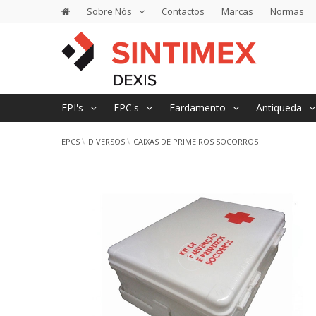
Sobre Nós
Contactos
Marcas
Normas
EPI's
EPC's
Fardamento
Antiqueda
EPCS
DIVERSOS
CAIXAS DE PRIMEIROS SOCORROS