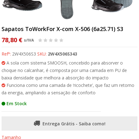
Sapatos ToWorkFor X-com X-506 (6a25.71) S3
78,80 €
s/IVA
Refª:
2W4X506S3
SKU:
2W4X506S343
A sola com sistema SMOOSH, concebido para absorver o
choque no calcanhar, é composta por uma camada em PU de
baixa densidade que melhora a absorção do impacto
Funciona como uma camada de ‘ricochete’, que faz um retorno
da energia, ampliando a sensação de conforto
Em Stock
Entrega Grátis - Saiba como!
Tamanho