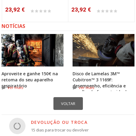
23,92 €
23,92 €
NOTÍCIAS
Aproveite e ganhe 150€ na
Disco de Lamelas 3M™
retoma do seu aparelho
Cubitron™ 3 1169F:
respiratório
desempenho, eficiência e
ver mais
ver mais
escolha do formato ideal
DEVOLUÇÃO OU TROCA
15 dias para trocar ou devolver