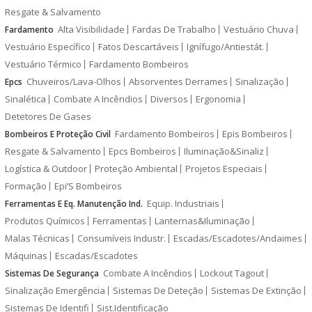
Resgate & Salvamento
Alta Visibilidade
Fardas De Trabalho
Vestuário Chuva
Fardamento
Vestuário Específico
Fatos Descartáveis
Ignífugo/Antiestát.
Vestuário Térmico
Fardamento Bombeiros
Chuveiros/Lava-Olhos
Absorventes Derrames
Sinalização
Epcs
Sinalética
Combate A Incêndios
Diversos
Ergonomia
Detetores De Gases
Fardamento Bombeiros
Epis Bombeiros
Bombeiros E Proteção Civil
Resgate & Salvamento
Epcs Bombeiros
Iluminação&Sinaliz
Logística & Outdoor
Proteção Ambiental
Projetos Especiais
Formação
Epi’S Bombeiros
Equip. Industriais
Ferramentas E Eq. Manutenção Ind.
Produtos Químicos
Ferramentas
Lanternas&Iluminação
Malas Técnicas
Consumíveis Industr.
Escadas/Escadotes/Andaimes
Máquinas
Escadas/Escadotes
Combate A Incêndios
Lockout Tagout
Sistemas De Segurança
Sinalização Emergência
Sistemas De Deteção
Sistemas De Extinção
Sistemas De Identifi
Sist.Identificação