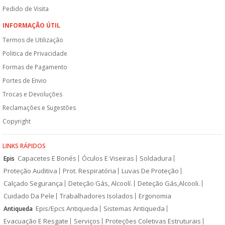
Pedido de Visita
INFORMAÇÃO ÚTIL
Termos de Utilização
Politica de Privacidade
Formas de Pagamento
Portes de Envio
Trocas e Devoluções
Reclamações e Sugestões
Copyright
LINKS RÁPIDOS
Capacetes E Bonés
Óculos E Viseiras
Soldadura
Epis
Proteção Auditiva
Prot. Respiratória
Luvas De Proteção
Calçado Segurança
Deteção Gás, Alcoolí.
Deteção Gás,Alcooli.
Cuidado Da Pele
Trabalhadores Isolados
Ergonomia
Epis/Epcs Antiqueda
Sistemas Antiqueda
Antiqueda
Evacuação E Resgate
Serviços
Proteções Coletivas Estruturais