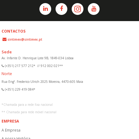
CONTACTOS
sintimex@sintimex.pt
Sede
Av. Infante D. Henrique Lote 9B, 1849-034 Lisboa
(+351) 217 577 212*
//
912 002 021**
Norte
Rua Engº. Frederico Ulrich 2025 Moreira, 4470-605 Maia
(+351) 229 419 084*
*
Chamada para a rede fixa nacional
**
Chamada para rede móvel nacional
EMPRESA
A Empresa
A nossa História