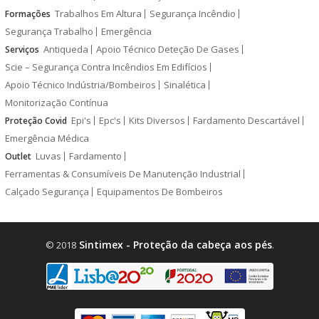
Trabalhos Em Altura
Segurança Incêndio
Formações
Segurança Trabalho
Emergência
Antiqueda
Apoio Técnico Deteção De Gases
Serviços
Scie – Segurança Contra Incêndios Em Edifícios
Apoio Técnico Indústria/Bombeiros
Sinalética
Monitorização Contínua
Epi's
Epc's
Kits Diversos
Fardamento Descartável
Proteção Covid
Emergência Médica
Luvas
Fardamento
Outlet
Ferramentas & Consumíveis De Manutenção Industrial
Calçado Segurança
Equipamentos De Bombeiros
Sintimex - Proteção da cabeça aos pés
© 2018
.