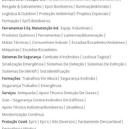
Resgate & Salvamento
Epcs Bombeiros
Iluminação&Sinaliz
Logística & Outdoor
Proteção Ambiental
Projetos Especiais
Formação
Epi’S Bombeiros
Equip. Industriais
Ferramentas E Eq. Manutenção Ind.
Produtos Químicos
Ferramentas
Lanternas&Iluminação
Malas Técnicas
Consumíveis Industr.
Escadas/Escadotes/Andaimes
Máquinas
Escadas/Escadotes
Combate A Incêndios
Lockout Tagout
Sistemas De Segurança
Sinalização Emergência
Sistemas De Deteção
Sistemas De Extinção
Sistemas De Identifi
Sist.Identificação
Trabalhos Em Altura
Segurança Incêndio
Formações
Segurança Trabalho
Emergência
Antiqueda
Apoio Técnico Deteção De Gases
Serviços
Scie – Segurança Contra Incêndios Em Edifícios
Apoio Técnico Indústria/Bombeiros
Sinalética
Monitorização Contínua
Epi's
Epc's
Kits Diversos
Fardamento Descartável
Proteção Covid
Emergência Médica