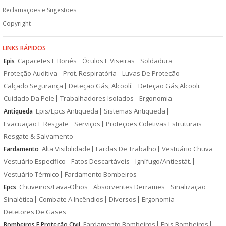
Reclamações e Sugestões
Copyright
LINKS RÁPIDOS
Capacetes E Bonés
Óculos E Viseiras
Soldadura
Epis
Proteção Auditiva
Prot. Respiratória
Luvas De Proteção
Calçado Segurança
Deteção Gás, Alcoolí.
Deteção Gás,Alcooli.
Cuidado Da Pele
Trabalhadores Isolados
Ergonomia
Epis/Epcs Antiqueda
Sistemas Antiqueda
Antiqueda
Evacuação E Resgate
Serviços
Proteções Coletivas Estruturais
Resgate & Salvamento
Alta Visibilidade
Fardas De Trabalho
Vestuário Chuva
Fardamento
Vestuário Específico
Fatos Descartáveis
Ignífugo/Antiestát.
Vestuário Térmico
Fardamento Bombeiros
Chuveiros/Lava-Olhos
Absorventes Derrames
Sinalização
Epcs
Sinalética
Combate A Incêndios
Diversos
Ergonomia
Detetores De Gases
Fardamento Bombeiros
Epis Bombeiros
Bombeiros E Proteção Civil