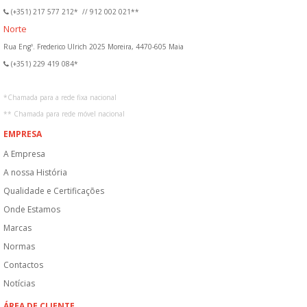
(+351) 217 577 212*
//
912 002 021**
Norte
Rua Engº. Frederico Ulrich 2025 Moreira, 4470-605 Maia
(+351) 229 419 084*
*
Chamada para a rede fixa nacional
**
Chamada para rede móvel nacional
EMPRESA
A Empresa
A nossa História
Qualidade e Certificações
Onde Estamos
Marcas
Normas
Contactos
Notícias
ÁREA DE CLIENTE