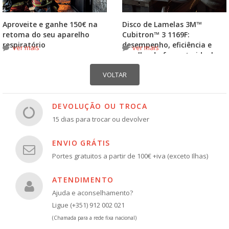
Aproveite e ganhe 150€ na
Disco de Lamelas 3M™
retoma do seu aparelho
Cubitron™ 3 1169F:
respiratório
desempenho, eficiência e
ver mais
ver mais
escolha do formato ideal
DEVOLUÇÃO OU TROCA
15 dias para trocar ou devolver
ENVIO GRÁTIS
Portes gratuitos a partir de 100€ +iva (exceto Ilhas)
ATENDIMENTO
Ajuda e aconselhamento?
Ligue (+351) 912 002 021
(Chamada para a rede fixa nacional)