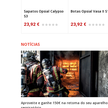
l Step´Hill
Sapatos Opsial Calypso
Botas Opsial Vasa II S
NO
S3
23,92 €
23,92 €
NOTÍCIAS
tona
Aproveite e ganhe 150€ na retoma do seu aparelho
respiratório