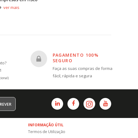
ver mais
ver m
PAGAMENTO 100%
SEGURO
nto?
Faça as suas compras de forma
1
fácil, rápida e segura
ional)
REVER
INFORMAÇÃO ÚTIL
Termos de Utilização