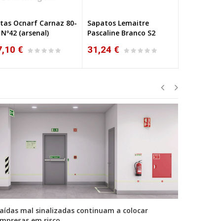
tas Ocnarf Carnaz 80-
Sapatos Lemaitre
Sapatos L
 Nº42 (arsenal)
Pascaline Branco S2
Smartfox 
7,10 €
31,24 €
31,73 €
aídas mal sinalizadas continuam a colocar
A primei
mpresas em risco
durante