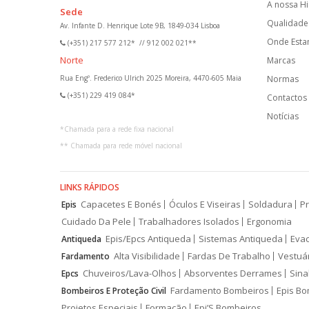
A nossa Hi
Sede
Qualidade 
Av. Infante D. Henrique Lote 9B, 1849-034 Lisboa
Onde Est
(+351) 217 577 212*
//
912 002 021**
Norte
Marcas
Rua Engº. Frederico Ulrich 2025 Moreira, 4470-605 Maia
Normas
(+351) 229 419 084*
Contactos
Notícias
*
Chamada para a rede fixa nacional
**
Chamada para rede móvel nacional
LINKS RÁPIDOS
Capacetes E Bonés
Óculos E Viseiras
Soldadura
Pr
Epis
Cuidado Da Pele
Trabalhadores Isolados
Ergonomia
Epis/Epcs Antiqueda
Sistemas Antiqueda
Eva
Antiqueda
Alta Visibilidade
Fardas De Trabalho
Vestuá
Fardamento
Chuveiros/Lava-Olhos
Absorventes Derrames
Sina
Epcs
Fardamento Bombeiros
Epis Bo
Bombeiros E Proteção Civil
Projetos Especiais
Formação
Epi’S Bombeiros