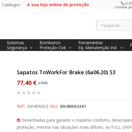
(+35
A sua loja online de proteção
Catálogos
Chamada para
Sistemas
Bombeiros
Ferramentas
Segurança
Proteção Civil
Eq. Manutenção Ind.
Sapatos ToWorkFor Brake (6a06.20) S3
77,40 €
s/IVA
Refª:
2W4BRAS3
SKU:
2W4BRAS341
Desenhadas para garantir o máximo conforto, desempen
proteção, mesmo nas situações mais difíceis, as FULL GRIP