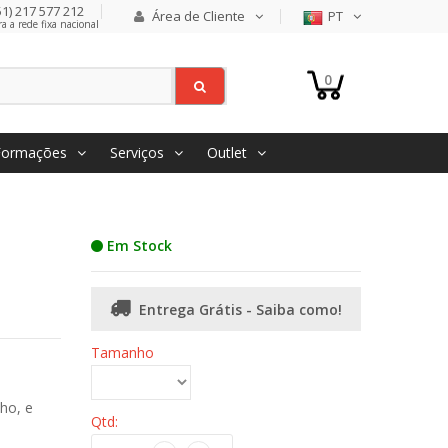
1) 217 577 212
Área de Cliente
PT
 a rede fixa nacional
0
Formações
Serviços
Outlet
Em Stock
Entrega Grátis - Saiba como!
Tamanho
ho, e
Qtd: