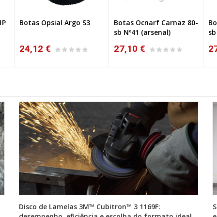
1P
Botas Opsial Argo S3
Botas Ocnarf Carnaz 80-
Bo
VO
sb Nº41 (arsenal)
sb
24,12 €
27,10 €
2
Disco de Lamelas 3M™ Cubitron™ 3 1169F:
S
desempenho, eficiência e escolha do formato ideal
e