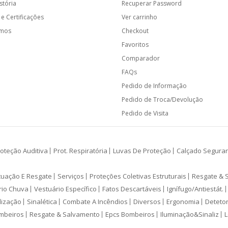
stória
Recuperar Password
e Certificações
Ver carrinho
amos
Checkout
Favoritos
Comparador
FAQs
Pedido de Informação
Pedido de Troca/Devolução
Pedido de Visita
oteção Auditiva
Prot. Respiratória
Luvas De Proteção
Calçado Segura
cuação E Resgate
Serviços
Proteções Coletivas Estruturais
Resgate & 
rio Chuva
Vestuário Específico
Fatos Descartáveis
Ignífugo/Antiestát.
lização
Sinalética
Combate A Incêndios
Diversos
Ergonomia
Deteto
mbeiros
Resgate & Salvamento
Epcs Bombeiros
Iluminação&Sinaliz
L