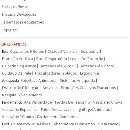
Portes de Envio
Trocas e Devoluções
Reclamações e Sugestões
Copyright
LINKS RÁPIDOS
Capacetes E Bonés
Óculos E Viseiras
Soldadura
Epis
Proteção Auditiva
Prot. Respiratória
Luvas De Proteção
Calçado Segurança
Deteção Gás, Alcoolí.
Deteção Gás,Alcooli.
Cuidado Da Pele
Trabalhadores Isolados
Ergonomia
Epis/Epcs Antiqueda
Sistemas Antiqueda
Antiqueda
Evacuação E Resgate
Serviços
Proteções Coletivas Estruturais
Resgate & Salvamento
Alta Visibilidade
Fardas De Trabalho
Vestuário Chuva
Fardamento
Vestuário Específico
Fatos Descartáveis
Ignífugo/Antiestát.
Vestuário Térmico
Fardamento Bombeiros
Chuveiros/Lava-Olhos
Absorventes Derrames
Sinalização
Epcs