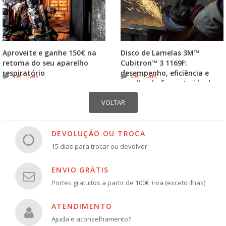
Aproveite e ganhe 150€ na
Disco de Lamelas 3M™
retoma do seu aparelho
Cubitron™ 3 1169F:
respiratório
desempenho, eficiência e
ver mais
ver mais
escolha do formato ideal
DEVOLUÇÃO OU TROCA
15 dias para trocar ou devolver
ENVIO GRÁTIS
Portes gratuitos a partir de 100€ +iva (exceto Ilhas)
ATENDIMENTO
Ajuda e aconselhamento?