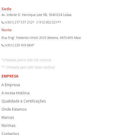
Sede
Av. Infante D. Henrique Lote 9B, 1849-034 Lisboa
(+351) 217 577 212*
//
912 002 021**
Norte
Rua Engº. Frederico Ulrich 2025 Moreira, 4470-605 Maia
(+351) 229 419 084*
*
Chamada para a rede fixa nacional
**
Chamada para rede móvel nacional
EMPRESA
A Empresa
A nossa História
Qualidade e Certificações
Onde Estamos
Marcas
Normas
Contactos