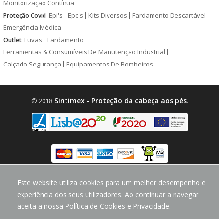
Monitorização Contínua
Epi's
Epc's
Kits Diversos
Fardamento Descartável
Proteção Covid
Emergência Médica
Luvas
Fardamento
Outlet
Ferramentas & Consumíveis De Manutenção Industrial
Calçado Segurança
Equipamentos De Bombeiros
Sintimex - Proteção da cabeça aos pés
© 2018
.
design by
CodeMind.PT
Este website utiliza cookies para um melhor desempenho e
Parceiro Digital desde 2018 Top 5% PME
experiência dos seus utilizadores. Ao continuar a navegar
aceita a nossa Política de Cookies e Privacidade.