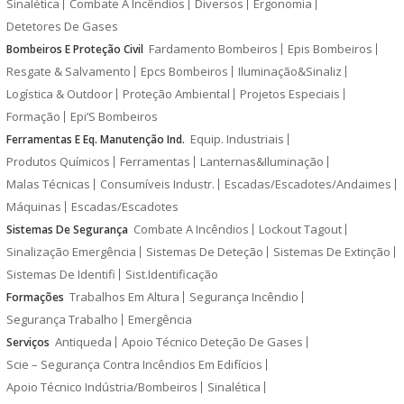
Sinalética
Combate A Incêndios
Diversos
Ergonomia
Detetores De Gases
Fardamento Bombeiros
Epis Bombeiros
Bombeiros E Proteção Civil
Resgate & Salvamento
Epcs Bombeiros
Iluminação&Sinaliz
Logística & Outdoor
Proteção Ambiental
Projetos Especiais
Formação
Epi’S Bombeiros
Equip. Industriais
Ferramentas E Eq. Manutenção Ind.
Produtos Químicos
Ferramentas
Lanternas&Iluminação
Malas Técnicas
Consumíveis Industr.
Escadas/Escadotes/Andaimes
Máquinas
Escadas/Escadotes
Combate A Incêndios
Lockout Tagout
Sistemas De Segurança
Sinalização Emergência
Sistemas De Deteção
Sistemas De Extinção
Sistemas De Identifi
Sist.Identificação
Trabalhos Em Altura
Segurança Incêndio
Formações
Segurança Trabalho
Emergência
Antiqueda
Apoio Técnico Deteção De Gases
Serviços
Scie – Segurança Contra Incêndios Em Edifícios
Apoio Técnico Indústria/Bombeiros
Sinalética