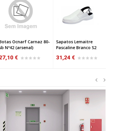
tas Ocnarf Carnaz 80-
Sapatos Lemaitre
Sapatos L
 Nº42 (arsenal)
Pascaline Branco S2
Smartfox 
7,10 €
31,24 €
31,73 €