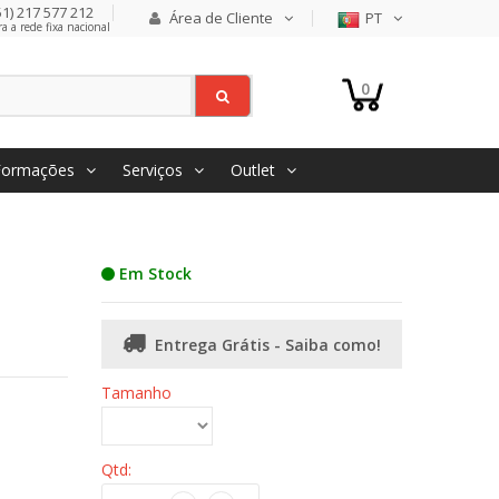
1) 217 577 212
Área de Cliente
PT
 a rede fixa nacional
0
Formações
Serviços
Outlet
Em Stock
Entrega Grátis - Saiba como!
Tamanho
Qtd: