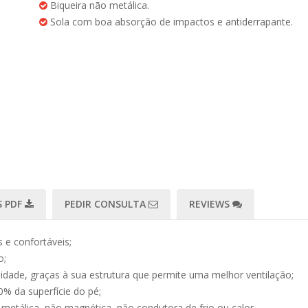
Biqueira não metálica.
Sola com boa absorção de impactos e antiderrapante.
 PDF
PEDIR CONSULTA
REVIEWS
 e confortáveis;
o;
ilidade, graças à sua estrutura que permite uma melhor ventilação;
0% da superfície do pé;
metálica, não magnética, não condutora de frio ou calor.