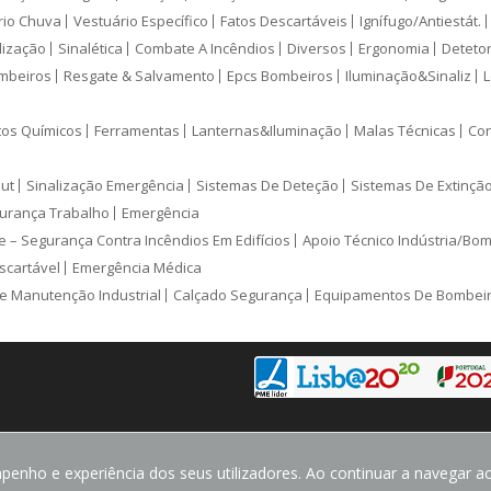
rio Chuva
Vestuário Específico
Fatos Descartáveis
Ignífugo/Antiestát.
lização
Sinalética
Combate A Incêndios
Diversos
Ergonomia
Deteto
mbeiros
Resgate & Salvamento
Epcs Bombeiros
Iluminação&Sinaliz
L
tos Químicos
Ferramentas
Lanternas&Iluminação
Malas Técnicas
Con
ut
Sinalização Emergência
Sistemas De Deteção
Sistemas De Extinçã
urança Trabalho
Emergência
e – Segurança Contra Incêndios Em Edifícios
Apoio Técnico Indústria/Bo
scartável
Emergência Médica
e Manutenção Industrial
Calçado Segurança
Equipamentos De Bombei
enho e experiência dos seus utilizadores. Ao continuar a navegar ace