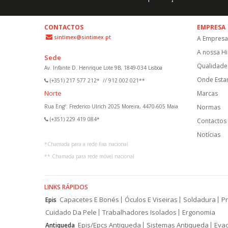
CONTACTOS
EMPRESA
sintimex@sintimex.pt
A Empresa
A nossa Hi
Sede
Qualidade 
Av. Infante D. Henrique Lote 9B, 1849-034 Lisboa
Onde Est
(+351) 217 577 212*
//
912 002 021**
Norte
Marcas
Rua Engº. Frederico Ulrich 2025 Moreira, 4470-605 Maia
Normas
(+351) 229 419 084*
Contactos
Notícias
*
Chamada para a rede fixa nacional
**
Chamada para rede móvel nacional
LINKS RÁPIDOS
Capacetes E Bonés
Óculos E Viseiras
Soldadura
Pr
Epis
Cuidado Da Pele
Trabalhadores Isolados
Ergonomia
Epis/Epcs Antiqueda
Sistemas Antiqueda
Eva
Antiqueda