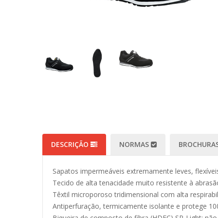
DESCRIÇÃO
NORMAS
BROCHURAS
Sapatos impermeáveis extremamente leves, flexíveis
Tecido de alta tenacidade muito resistente à abrasã
Têxtil microporoso tridimensional com alta respirab
Antiperfuração, termicamente isolante e protege 10
Biqueira de composto de fibra (HDFC) SP-Light: não 