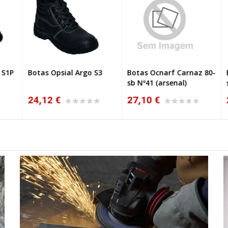
1P
Botas Opsial Argo S3
Botas Ocnarf Carnaz 80-
Bo
VO
sb Nº41 (arsenal)
sb
24,12 €
27,10 €
2