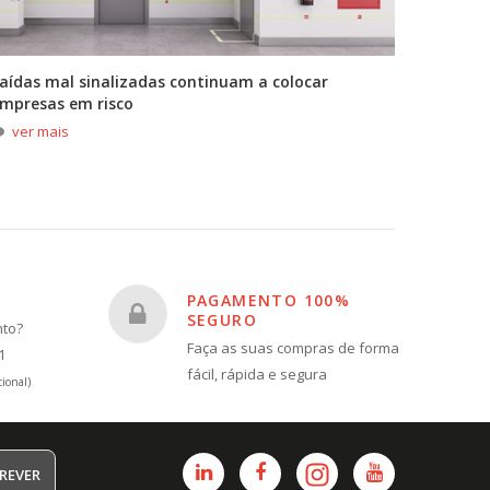
aídas mal sinalizadas continuam a colocar
A primei
mpresas em risco
durante
ver mais
ver m
PAGAMENTO 100%
SEGURO
nto?
Faça as suas compras de forma
1
fácil, rápida e segura
ional)
REVER