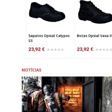
l Step´Hill
Sapatos Opsial Calypso
Botas Opsial Vasa II S
NO
S3
23,92 €
23,92 €
NOTÍCIAS