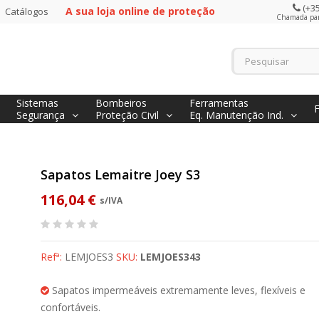
(+35
A sua loja online de proteção
Catálogos
Chamada para
Sistemas
Bombeiros
Ferramentas
Segurança
Proteção Civil
Eq. Manutenção Ind.
Sapatos Lemaitre Joey S3
116,04 €
s/IVA
Refª:
LEMJOES3
SKU:
LEMJOES343
Sapatos impermeáveis extremamente leves, flexíveis e
confortáveis.