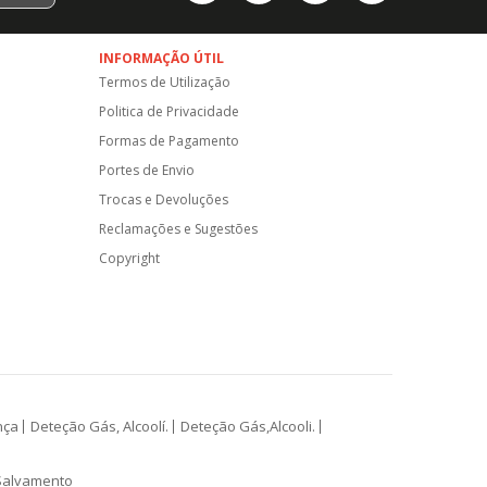
INFORMAÇÃO ÚTIL
Termos de Utilização
Politica de Privacidade
Formas de Pagamento
Portes de Envio
Trocas e Devoluções
Reclamações e Sugestões
Copyright
nça
Deteção Gás, Alcoolí.
Deteção Gás,Alcooli.
Salvamento