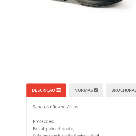
DESCRIÇÃO
NORMAS
BROCHURAS
Sapatos não-metálicos.
Proteções:
Bocal: policarbonato;
Sola anti-perfuração flexível: têxtil.