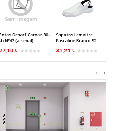
tas Ocnarf Carnaz 80-
Sapatos Lemaitre
Sapatos L
 Nº42 (arsenal)
Pascaline Branco S2
Smartfox 
7,10 €
31,24 €
31,73 €