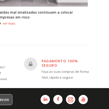
aídas mal sinalizadas continuam a colocar
A primei
mpresas em risco
durante
ver mais
ver m
PAGAMENTO 100%
SEGURO
nto?
Faça as suas compras de forma
1
fácil, rápida e segura
ional)
REVER