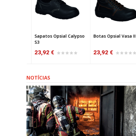
l Step´Hill
Sapatos Opsial Calypso
Botas Opsial Vasa II S
NO
S3
23,92 €
23,92 €
NOTÍCIAS