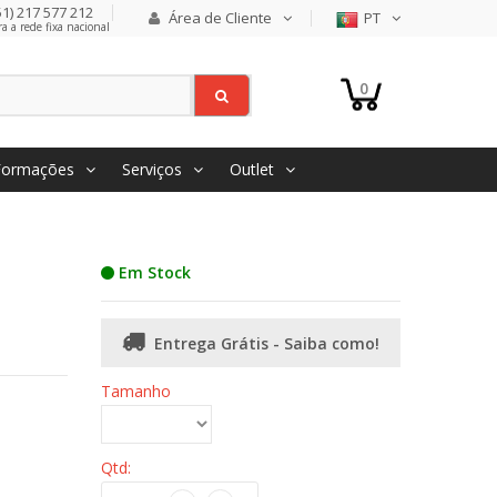
1) 217 577 212
Área de Cliente
PT
 a rede fixa nacional
0
Formações
Serviços
Outlet
Em Stock
Entrega Grátis - Saiba como!
Tamanho
Qtd: