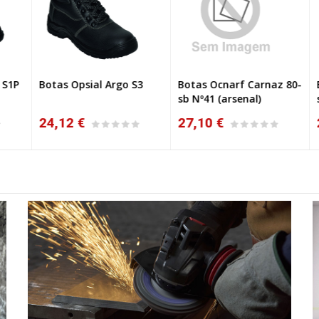
1P
Botas Opsial Argo S3
Botas Ocnarf Carnaz 80-
Bo
VO
sb Nº41 (arsenal)
sb
24,12 €
27,10 €
2