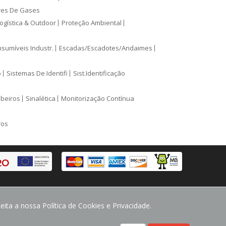
res De Gases
ogística & Outdoor
Proteção Ambiental
sumíveis Industr.
Escadas/Escadotes/Andaimes
o
Sistemas De Identifi
Sist.Identificação
mbeiros
Sinalética
Monitorização Contínua
ros
ita a nossa Política de Cookies e Privacidade.