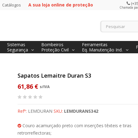
(+35
A sua loja online de proteção
Catálogos
Chamada para
Sistemas
Bombeiros
Ferramentas
Segurança
Proteção Civil
Eq. Manutenção Ind.
Sapatos Lemaitre Duran S3
61,86 €
s/IVA
Refª:
LEMDURAN
SKU:
LEMDURANS342
Couro acamurçado preto com inserções têxteis e tiras
retrorreflectoras;