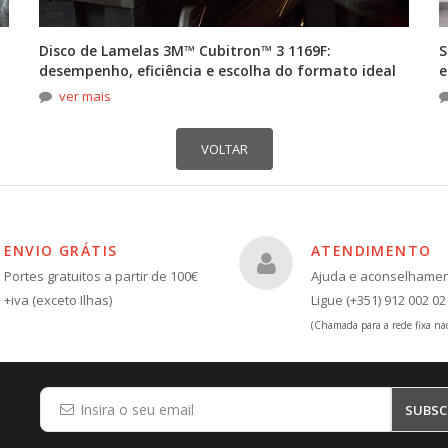
Disco de Lamelas 3M™ Cubitron™ 3 1169F:
S
desempenho, eficiência e escolha do formato ideal
e
ver mais
ENVIO GRÁTIS
ATENDIMENTO
Portes gratuitos a partir de 100€
Ajuda e aconselhame
+iva (exceto Ilhas)
Ligue (+351) 912 002 02
(Chamada para a rede fixa nac
SUBSC