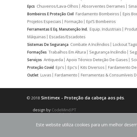
Chuveiros/Lava-Olhos
Absorventes Derrames
Sina
Epcs
Fardamento Bombeiros
Epis Bo
Bombeiros E Proteção Civil
Projetos Especiais
Formação
Epi’S Bombeiros
Equip. Industriais
Produ
Ferramentas E Eq. Manutenção Ind.
Máquinas
Escadas/Escadotes
Combate A Incêndios
Lockout Tago
Sistemas De Segurança
Trabalhos Em Altura
Segurança Incêndio
Seg
Formações
Antiqueda
Apoio Técnico Deteção De Gases
Sci
Serviços
Epi's
Epc's
Kits Diversos
Fardamento De
Proteção Covid
Luvas
Fardamento
Ferramentas & Consumíveis D
Outlet
Sintimex - Proteção da cabeça aos pés
© 2018
.
design by
CodeMind.PT
Parceiro Digital desde 2018 Top 5% PME
Este website utiliza cookies para um melhor desemp