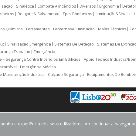
lização
Sinalética
Combate A Incêndios
Diversos
Ergonomia
Deteto
mbeiros
Resgate & Salvamento
Epcs Bombeiros
Iluminação&Sinaliz
L
tos Químicos
Ferramentas
Lanternas&Iluminação
Malas Técnicas
Con
ut
Sinalização Emergência
Sistemas De Deteção
Sistemas De Extinçã
urança Trabalho
Emergência
e – Segurança Contra Incêndios Em Edifícios
Apoio Técnico Indústria/Bo
scartável
Emergência Médica
e Manutenção Industrial
Calçado Segurança
Equipamentos De Bombei
enho e experiência dos seus utilizadores. Ao continuar a navegar ace