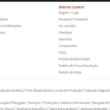
ÁREA DE CLIENTE
Registo / Login
stória
Recuperar Password
e Certificações
Ver carrinho
amos
Checkout
Favoritos
Comparador
FAQs
Pedido de Informação
Pedido de Troca/Devolução
Pedido de Visita
oteção Auditiva
Prot. Respiratória
Luvas De Proteção
Calçado Segura
cuação E Resgate
Serviços
Proteções Coletivas Estruturais
Resgate & 
rio Chuva
Vestuário Específico
Fatos Descartáveis
Ignífugo/Antiestát.