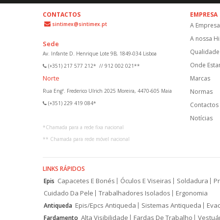
CONTACTOS
EMPRESA
sintimex@sintimex.pt
A Empresa
A nossa Hi
Sede
Qualidade 
Av. Infante D. Henrique Lote 9B, 1849-034 Lisboa
Onde Est
(+351) 217 577 212*
//
912 002 021**
Norte
Marcas
Rua Engº. Frederico Ulrich 2025 Moreira, 4470-605 Maia
Normas
(+351) 229 419 084*
Contactos
Notícias
*
Chamada para a rede fixa nacional
**
Chamada para rede móvel nacional
LINKS RÁPIDOS
Capacetes E Bonés
Óculos E Viseiras
Soldadura
Pr
Epis
Cuidado Da Pele
Trabalhadores Isolados
Ergonomia
Epis/Epcs Antiqueda
Sistemas Antiqueda
Eva
Antiqueda
Alta Visibilidade
Fardas De Trabalho
Vestuá
Fardamento