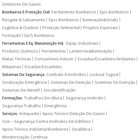
Detetores De Gases
Fardamento Bombeiros
Epis Bombeiros
Bombeiros E Proteção Civil
Resgate & Salvamento
Epcs Bombeiros
Iluminação&Sinaliz
Logística & Outdoor
Proteção Ambiental
Projetos Especiais
Formação
Epi’S Bombeiros
Equip. Industriais
Ferramentas E Eq. Manutenção Ind.
Produtos Químicos
Ferramentas
Lanternas&Iluminação
Malas Técnicas
Consumíveis Industr.
Escadas/Escadotes/Andaimes
Máquinas
Escadas/Escadotes
Combate A Incêndios
Lockout Tagout
Sistemas De Segurança
Sinalização Emergência
Sistemas De Deteção
Sistemas De Extinção
Sistemas De Identifi
Sist.Identificação
Trabalhos Em Altura
Segurança Incêndio
Formações
Segurança Trabalho
Emergência
Antiqueda
Apoio Técnico Deteção De Gases
Serviços
Scie – Segurança Contra Incêndios Em Edifícios
Apoio Técnico Indústria/Bombeiros
Sinalética
Monitorização Contínua