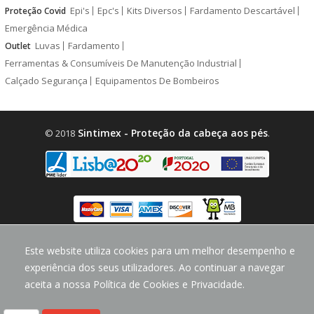
Epi's
Epc's
Kits Diversos
Fardamento Descartável
Proteção Covid
Emergência Médica
Luvas
Fardamento
Outlet
Ferramentas & Consumíveis De Manutenção Industrial
Calçado Segurança
Equipamentos De Bombeiros
Sintimex - Proteção da cabeça aos pés
© 2018
.
design by
CodeMind.PT
Este website utiliza cookies para um melhor desempenho e
Parceiro Digital desde 2018 Top 5% PME
experiência dos seus utilizadores. Ao continuar a navegar
aceita a nossa Política de Cookies e Privacidade.