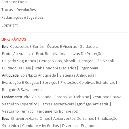
Portes de Envio
Trocas e Devoluções
Reclamações e Sugestões
Copyright
LINKS RÁPIDOS
Capacetes E Bonés
Óculos E Viseiras
Soldadura
Epis
Proteção Auditiva
Prot. Respiratória
Luvas De Proteção
Calçado Segurança
Deteção Gás, Alcoolí.
Deteção Gás,Alcooli.
Cuidado Da Pele
Trabalhadores Isolados
Ergonomia
Epis/Epcs Antiqueda
Sistemas Antiqueda
Antiqueda
Evacuação E Resgate
Serviços
Proteções Coletivas Estruturais
Resgate & Salvamento
Alta Visibilidade
Fardas De Trabalho
Vestuário Chuva
Fardamento
Vestuário Específico
Fatos Descartáveis
Ignífugo/Antiestát.
Vestuário Térmico
Fardamento Bombeiros
Chuveiros/Lava-Olhos
Absorventes Derrames
Sinalização
Epcs
Sinalética
Combate A Incêndios
Diversos
Ergonomia