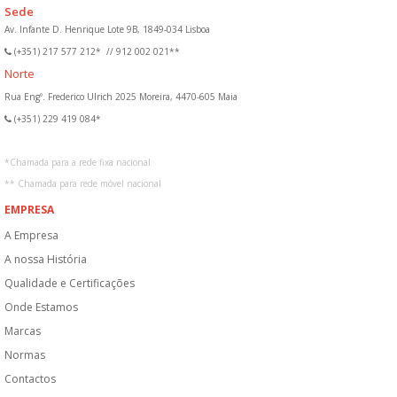
Sede
Av. Infante D. Henrique Lote 9B, 1849-034 Lisboa
(+351) 217 577 212*
//
912 002 021**
Norte
Rua Engº. Frederico Ulrich 2025 Moreira, 4470-605 Maia
(+351) 229 419 084*
*
Chamada para a rede fixa nacional
**
Chamada para rede móvel nacional
EMPRESA
A Empresa
A nossa História
Qualidade e Certificações
Onde Estamos
Marcas
Normas
Contactos