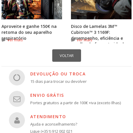
Aproveite e ganhe 150€ na
Disco de Lamelas 3M™
retoma do seu aparelho
Cubitron™ 3 1169F:
respiratório
desempenho, eficiência e
ver mais
ver mais
escolha do formato ideal
DEVOLUÇÃO OU TROCA
15 dias para trocar ou devolver
ENVIO GRÁTIS
Portes gratuitos a partir de 100€ +iva (exceto Ilhas)
ATENDIMENTO
Ajuda e aconselhamento?
Ligue (+351) 912 002 021