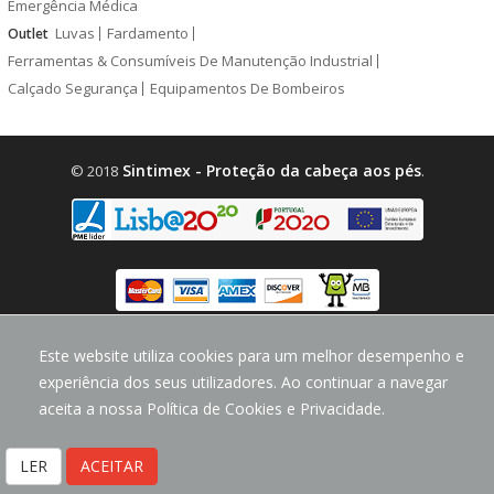
Emergência Médica
Luvas
Fardamento
Outlet
Ferramentas & Consumíveis De Manutenção Industrial
Calçado Segurança
Equipamentos De Bombeiros
Sintimex - Proteção da cabeça aos pés
© 2018
.
Este website utiliza cookies para um melhor desempenho e
design by
CodeMind.PT
Parceiro Digital desde 2018 Top 5% PME
experiência dos seus utilizadores. Ao continuar a navegar
aceita a nossa Política de Cookies e Privacidade.
LER
ACEITAR