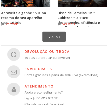
Aproveite e ganhe 150€ na
Disco de Lamelas 3M™
retoma do seu aparelho
Cubitron™ 3 1169F:
respiratório
desempenho, eficiência e
ver mais
ver mais
escolha do formato ideal
DEVOLUÇÃO OU TROCA
15 dias para trocar ou devolver
ENVIO GRÁTIS
Portes gratuitos a partir de 100€ +iva (exceto Ilhas)
ATENDIMENTO
Ajuda e aconselhamento?
Ligue (+351) 912 002 021
(Chamada para a rede fixa nacional)