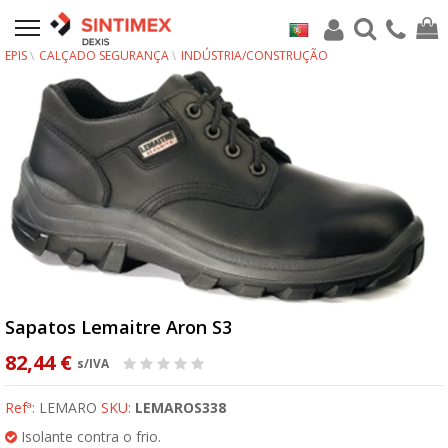
EPIS
CALÇADO SEGURANÇA
INDÚSTRIA/CONSTRUÇÃO
Sapatos Lemaitre Aron S3
82,44 €
s/IVA
Refª:
LEMARO
SKU:
LEMAROS338
Isolante contra o frio.