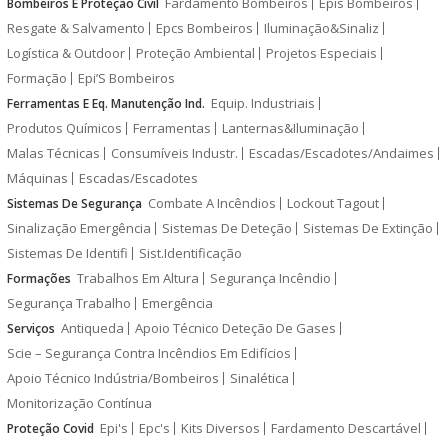
Fardamento Bombeiros
Epis Bombeiros
Bombeiros E Proteção Civil
Resgate & Salvamento
Epcs Bombeiros
Iluminação&Sinaliz
Logística & Outdoor
Proteção Ambiental
Projetos Especiais
Formação
Epi’S Bombeiros
Equip. Industriais
Ferramentas E Eq. Manutenção Ind.
Produtos Químicos
Ferramentas
Lanternas&Iluminação
Malas Técnicas
Consumíveis Industr.
Escadas/Escadotes/Andaimes
Máquinas
Escadas/Escadotes
Combate A Incêndios
Lockout Tagout
Sistemas De Segurança
Sinalização Emergência
Sistemas De Deteção
Sistemas De Extinção
Sistemas De Identifi
Sist.Identificação
Trabalhos Em Altura
Segurança Incêndio
Formações
Segurança Trabalho
Emergência
Antiqueda
Apoio Técnico Deteção De Gases
Serviços
Scie – Segurança Contra Incêndios Em Edifícios
Apoio Técnico Indústria/Bombeiros
Sinalética
Monitorização Contínua
Epi's
Epc's
Kits Diversos
Fardamento Descartável
Proteção Covid