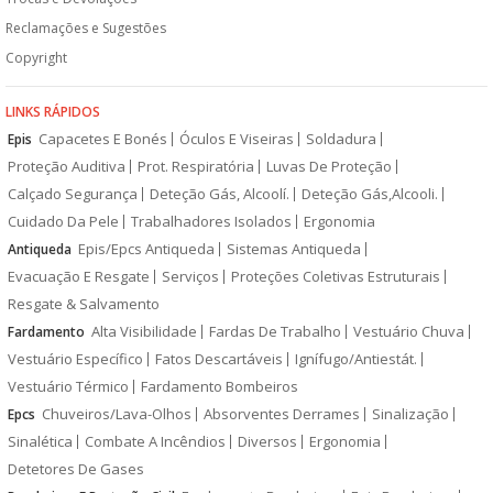
Reclamações e Sugestões
Copyright
LINKS RÁPIDOS
Capacetes E Bonés
Óculos E Viseiras
Soldadura
Epis
Proteção Auditiva
Prot. Respiratória
Luvas De Proteção
Calçado Segurança
Deteção Gás, Alcoolí.
Deteção Gás,Alcooli.
Cuidado Da Pele
Trabalhadores Isolados
Ergonomia
Epis/Epcs Antiqueda
Sistemas Antiqueda
Antiqueda
Evacuação E Resgate
Serviços
Proteções Coletivas Estruturais
Resgate & Salvamento
Alta Visibilidade
Fardas De Trabalho
Vestuário Chuva
Fardamento
Vestuário Específico
Fatos Descartáveis
Ignífugo/Antiestát.
Vestuário Térmico
Fardamento Bombeiros
Chuveiros/Lava-Olhos
Absorventes Derrames
Sinalização
Epcs
Sinalética
Combate A Incêndios
Diversos
Ergonomia
Detetores De Gases