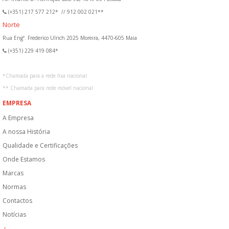
(+351) 217 577 212*
//
912 002 021**
Norte
Rua Engº. Frederico Ulrich 2025 Moreira, 4470-605 Maia
(+351) 229 419 084*
*
Chamada para a rede fixa nacional
**
Chamada para rede móvel nacional
EMPRESA
A Empresa
A nossa História
Qualidade e Certificações
Onde Estamos
Marcas
Normas
Contactos
Notícias