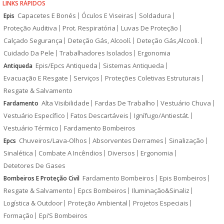
LINKS RÁPIDOS
Capacetes E Bonés
Óculos E Viseiras
Soldadura
Epis
Proteção Auditiva
Prot. Respiratória
Luvas De Proteção
Calçado Segurança
Deteção Gás, Alcoolí.
Deteção Gás,Alcooli.
Cuidado Da Pele
Trabalhadores Isolados
Ergonomia
Epis/Epcs Antiqueda
Sistemas Antiqueda
Antiqueda
Evacuação E Resgate
Serviços
Proteções Coletivas Estruturais
Resgate & Salvamento
Alta Visibilidade
Fardas De Trabalho
Vestuário Chuva
Fardamento
Vestuário Específico
Fatos Descartáveis
Ignífugo/Antiestát.
Vestuário Térmico
Fardamento Bombeiros
Chuveiros/Lava-Olhos
Absorventes Derrames
Sinalização
Epcs
Sinalética
Combate A Incêndios
Diversos
Ergonomia
Detetores De Gases
Fardamento Bombeiros
Epis Bombeiros
Bombeiros E Proteção Civil
Resgate & Salvamento
Epcs Bombeiros
Iluminação&Sinaliz
Logística & Outdoor
Proteção Ambiental
Projetos Especiais
Formação
Epi’S Bombeiros