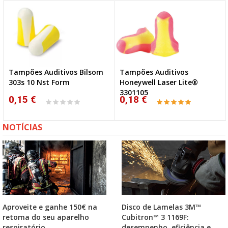
Tampões Auditivos Bilsom
Tampões Auditivos
303s 10 Nst Form
Honeywell Laser Lite®
3301105
0,15 €
0,18 €
NOTÍCIAS
Aproveite e ganhe 150€ na
Disco de Lamelas 3M™
retoma do seu aparelho
Cubitron™ 3 1169F:
respiratório
desempenho, eficiência e