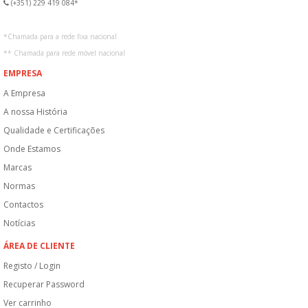
(+351) 229 419 084*
*
Chamada para a rede fixa nacional
**
Chamada para rede móvel nacional
EMPRESA
A Empresa
A nossa História
Qualidade e Certificações
Onde Estamos
Marcas
Normas
Contactos
Notícias
ÁREA DE CLIENTE
Registo / Login
Recuperar Password
Ver carrinho