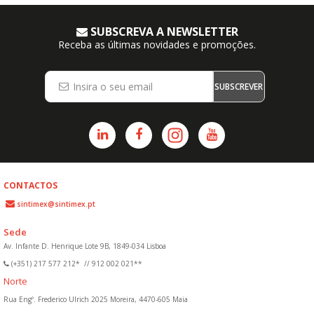
SUBSCREVA A NEWSLETTER
Receba as últimas novidades e promoções.
SUBSCREVER
CONTACTOS
sintimex@sintimex.pt
Sede
Av. Infante D. Henrique Lote 9B, 1849-034 Lisboa
(+351) 217 577 212*
//
912 002 021**
Norte
Rua Engº. Frederico Ulrich 2025 Moreira, 4470-605 Maia