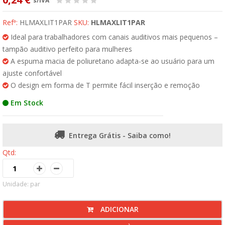
s/IVA
Refª:
HLMAXLIT1PAR
SKU:
HLMAXLIT1PAR
Ideal para trabalhadores com canais auditivos mais pequenos –
tampão auditivo perfeito para mulheres
A espuma macia de poliuretano adapta-se ao usuário para um
ajuste confortável
O design em forma de T permite fácil inserção e remoção
Em Stock
Entrega Grátis - Saiba como!
Qtd:
Unidade: par
ADICIONAR