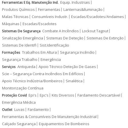
Equip. Industriais
Ferramentas E Eq. Manutenção Ind.
Produtos Químicos
Ferramentas
Lanternas&Iluminação
Malas Técnicas
Consumíveis Industr.
Escadas/Escadotes/Andaimes
Máquinas
Escadas/Escadotes
Combate A Incêndios
Lockout Tagout
Sistemas De Segurança
Sinalização Emergência
Sistemas De Deteção
Sistemas De Extinção
Sistemas De Identifi
Sist.Identificação
Trabalhos Em Altura
Segurança Incêndio
Formações
Segurança Trabalho
Emergência
Antiqueda
Apoio Técnico Deteção De Gases
Serviços
Scie – Segurança Contra Incêndios Em Edifícios
Apoio Técnico Indústria/Bombeiros
Sinalética
Monitorização Contínua
Epi's
Epc's
Kits Diversos
Fardamento Descartável
Proteção Covid
Emergência Médica
Luvas
Fardamento
Outlet
Ferramentas & Consumíveis De Manutenção Industrial
Calçado Segurança
Equipamentos De Bombeiros