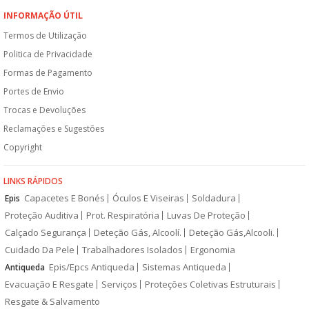
INFORMAÇÃO ÚTIL
Termos de Utilização
Politica de Privacidade
Formas de Pagamento
Portes de Envio
Trocas e Devoluções
Reclamações e Sugestões
Copyright
LINKS RÁPIDOS
Capacetes E Bonés
Óculos E Viseiras
Soldadura
Epis
Proteção Auditiva
Prot. Respiratória
Luvas De Proteção
Calçado Segurança
Deteção Gás, Alcoolí.
Deteção Gás,Alcooli.
Cuidado Da Pele
Trabalhadores Isolados
Ergonomia
Epis/Epcs Antiqueda
Sistemas Antiqueda
Antiqueda
Evacuação E Resgate
Serviços
Proteções Coletivas Estruturais
Resgate & Salvamento