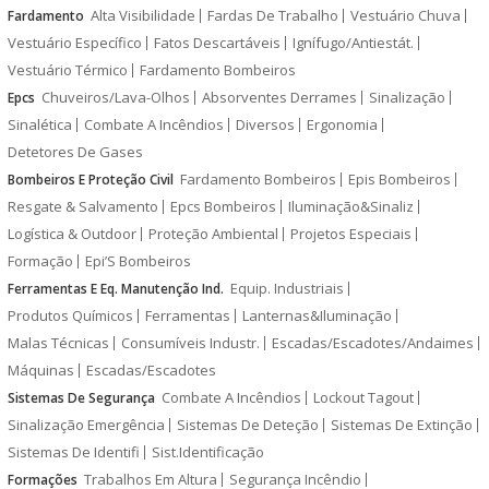
Alta Visibilidade
Fardas De Trabalho
Vestuário Chuva
Fardamento
Vestuário Específico
Fatos Descartáveis
Ignífugo/Antiestát.
Vestuário Térmico
Fardamento Bombeiros
Chuveiros/Lava-Olhos
Absorventes Derrames
Sinalização
Epcs
Sinalética
Combate A Incêndios
Diversos
Ergonomia
Detetores De Gases
Fardamento Bombeiros
Epis Bombeiros
Bombeiros E Proteção Civil
Resgate & Salvamento
Epcs Bombeiros
Iluminação&Sinaliz
Logística & Outdoor
Proteção Ambiental
Projetos Especiais
Formação
Epi’S Bombeiros
Equip. Industriais
Ferramentas E Eq. Manutenção Ind.
Produtos Químicos
Ferramentas
Lanternas&Iluminação
Malas Técnicas
Consumíveis Industr.
Escadas/Escadotes/Andaimes
Máquinas
Escadas/Escadotes
Combate A Incêndios
Lockout Tagout
Sistemas De Segurança
Sinalização Emergência
Sistemas De Deteção
Sistemas De Extinção
Sistemas De Identifi
Sist.Identificação
Trabalhos Em Altura
Segurança Incêndio
Formações