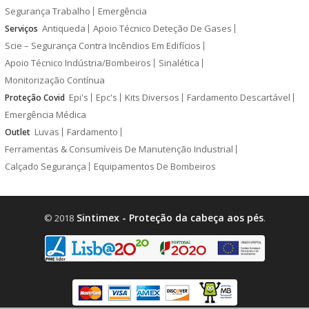
Segurança Trabalho
Emergência
Antiqueda
Apoio Técnico Deteção De Gases
Serviços
Scie – Segurança Contra Incêndios Em Edifícios
Apoio Técnico Indústria/Bombeiros
Sinalética
Monitorização Contínua
Epi's
Epc's
Kits Diversos
Fardamento Descartável
Proteção Covid
Emergência Médica
Luvas
Fardamento
Outlet
Ferramentas & Consumíveis De Manutenção Industrial
Calçado Segurança
Equipamentos De Bombeiros
Sintimex - Proteção da cabeça aos pés
© 2018
.