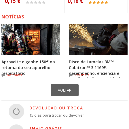
0,15 €
0,18 €
NOTÍCIAS
Aproveite e ganhe 150€ na
Disco de Lamelas 3M™
retoma do seu aparelho
Cubitron™ 3 1169F:
respiratório
desempenho, eficiência e
ver mais
ver mais
escolha do formato ideal
DEVOLUÇÃO OU TROCA
15 dias para trocar ou devolver
ENVIO GRÁTIS