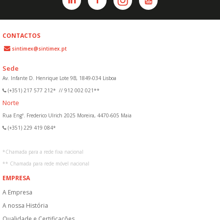
CONTACTOS
sintimex@sintimex.pt
Sede
Av. Infante D. Henrique Lote 9B, 1849-034 Lisboa
(+351) 217 577 212*
//
912 002 021**
Norte
Rua Engº. Frederico Ulrich 2025 Moreira, 4470-605 Maia
(+351) 229 419 084*
*
Chamada para a rede fixa nacional
**
Chamada para rede móvel nacional
EMPRESA
A Empresa
A nossa História
Qualidade e Certificações