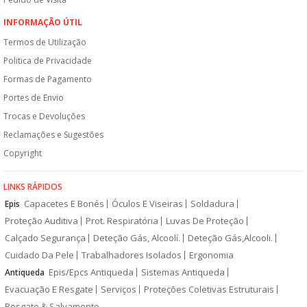
INFORMAÇÃO ÚTIL
Termos de Utilização
Politica de Privacidade
Formas de Pagamento
Portes de Envio
Trocas e Devoluções
Reclamações e Sugestões
Copyright
LINKS RÁPIDOS
Capacetes E Bonés
Óculos E Viseiras
Soldadura
Epis
Proteção Auditiva
Prot. Respiratória
Luvas De Proteção
Calçado Segurança
Deteção Gás, Alcoolí.
Deteção Gás,Alcooli.
Cuidado Da Pele
Trabalhadores Isolados
Ergonomia
Epis/Epcs Antiqueda
Sistemas Antiqueda
Antiqueda
Evacuação E Resgate
Serviços
Proteções Coletivas Estruturais
Resgate & Salvamento