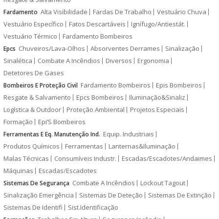
Alta Visibilidade
Fardas De Trabalho
Vestuário Chuva
Fardamento
Vestuário Específico
Fatos Descartáveis
Ignífugo/Antiestát.
Vestuário Térmico
Fardamento Bombeiros
Chuveiros/Lava-Olhos
Absorventes Derrames
Sinalização
Epcs
Sinalética
Combate A Incêndios
Diversos
Ergonomia
Detetores De Gases
Fardamento Bombeiros
Epis Bombeiros
Bombeiros E Proteção Civil
Resgate & Salvamento
Epcs Bombeiros
Iluminação&Sinaliz
Logística & Outdoor
Proteção Ambiental
Projetos Especiais
Formação
Epi’S Bombeiros
Equip. Industriais
Ferramentas E Eq. Manutenção Ind.
Produtos Químicos
Ferramentas
Lanternas&Iluminação
Malas Técnicas
Consumíveis Industr.
Escadas/Escadotes/Andaimes
Máquinas
Escadas/Escadotes
Combate A Incêndios
Lockout Tagout
Sistemas De Segurança
Sinalização Emergência
Sistemas De Deteção
Sistemas De Extinção
Sistemas De Identifi
Sist.Identificação