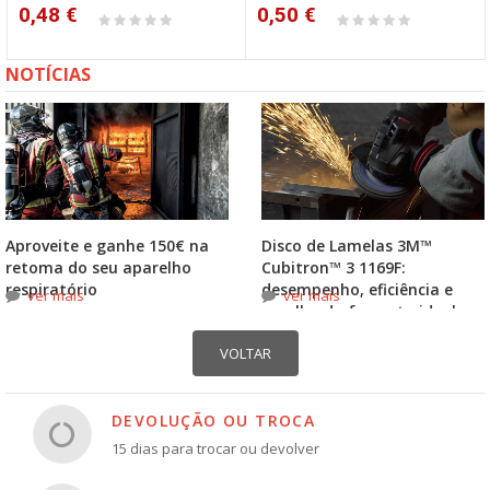
0,48 €
0,50 €
NOTÍCIAS
Aproveite e ganhe 150€ na
Disco de Lamelas 3M™
retoma do seu aparelho
Cubitron™ 3 1169F:
respiratório
desempenho, eficiência e
ver mais
ver mais
escolha do formato ideal
DEVOLUÇÃO OU TROCA
15 dias para trocar ou devolver