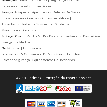
Trabalhos Em Altura
Segurança Incêndio
Formações
Segurança Trabalho
Emergência
Antiqueda
Apoio Técnico Deteção De Gases
Serviços
Scie – Segurança Contra Incêndios Em Edifícios
Apoio Técnico Indústria/Bombeiros
Sinalética
Monitorização Contínua
Epi's
Epc's
Kits Diversos
Fardamento Descartável
Proteção Covid
Emergência Médica
Luvas
Fardamento
Outlet
Ferramentas & Consumíveis De Manutenção Industrial
Calçado Segurança
Equipamentos De Bombeiros
Sintimex - Proteção da cabeça aos pés
© 2018
.