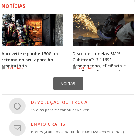
NOTÍCIAS
Aproveite e ganhe 150€ na
Disco de Lamelas 3M™
retoma do seu aparelho
Cubitron™ 3 1169F:
respiratório
desempenho, eficiência e
ver mais
ver mais
escolha do formato ideal
DEVOLUÇÃO OU TROCA
15 dias para trocar ou devolver
ENVIO GRÁTIS
Portes gratuitos a partir de 100€ +iva (exceto Ilhas)