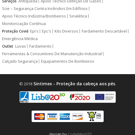
Antiqueda
Apoio Técnico Deteção De Gases
Serviços
Scie – Segurança Contra Incêndios Em Edifícios
Apoio Técnico Indústria/Bombeiros
Sinalética
Monitorização Contínua
Epi's
Epc's
Kits Diversos
Fardamento Descartável
Proteção Covid
Emergência Médica
Luvas
Fardamento
Outlet
Ferramentas & Consumíveis De Manutenção Industrial
Calçado Segurança
Equipamentos De Bombeiros
Sintimex - Proteção da cabeça aos pés
© 2018
.
design by
CodeMind.PT