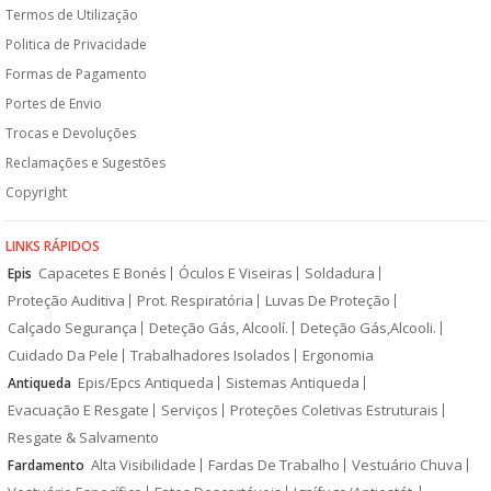
Termos de Utilização
Politica de Privacidade
Formas de Pagamento
Portes de Envio
Trocas e Devoluções
Reclamações e Sugestões
Copyright
LINKS RÁPIDOS
Capacetes E Bonés
Óculos E Viseiras
Soldadura
Epis
Proteção Auditiva
Prot. Respiratória
Luvas De Proteção
Calçado Segurança
Deteção Gás, Alcoolí.
Deteção Gás,Alcooli.
Cuidado Da Pele
Trabalhadores Isolados
Ergonomia
Epis/Epcs Antiqueda
Sistemas Antiqueda
Antiqueda
Evacuação E Resgate
Serviços
Proteções Coletivas Estruturais
Resgate & Salvamento
Alta Visibilidade
Fardas De Trabalho
Vestuário Chuva
Fardamento