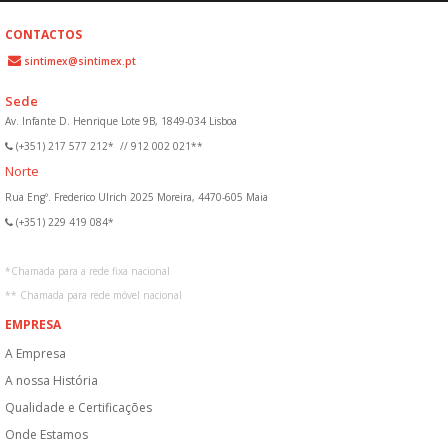
CONTACTOS
sintimex@sintimex.pt
Sede
Av. Infante D. Henrique Lote 9B, 1849-034 Lisboa
(+351) 217 577 212*
//
912 002 021**
Norte
Rua Engº. Frederico Ulrich 2025 Moreira, 4470-605 Maia
(+351) 229 419 084*
*
Chamada para a rede fixa nacional
**
Chamada para rede móvel nacional
EMPRESA
A Empresa
A nossa História
Qualidade e Certificações
Onde Estamos