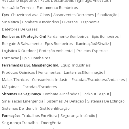
Vestuário Específico
Fatos Descartáveis
Ignífugo/Antiestát.
Vestuário Térmico
Fardamento Bombeiros
Chuveiros/Lava-Olhos
Absorventes Derrames
Sinalização
Epcs
Sinalética
Combate A Incêndios
Diversos
Ergonomia
Detetores De Gases
Fardamento Bombeiros
Epis Bombeiros
Bombeiros E Proteção Civil
Resgate & Salvamento
Epcs Bombeiros
Iluminação&Sinaliz
Logística & Outdoor
Proteção Ambiental
Projetos Especiais
Formação
Epi’S Bombeiros
Equip. Industriais
Ferramentas E Eq. Manutenção Ind.
Produtos Químicos
Ferramentas
Lanternas&Iluminação
Malas Técnicas
Consumíveis Industr.
Escadas/Escadotes/Andaimes
Máquinas
Escadas/Escadotes
Combate A Incêndios
Lockout Tagout
Sistemas De Segurança
Sinalização Emergência
Sistemas De Deteção
Sistemas De Extinção
Sistemas De Identifi
Sist.Identificação
Trabalhos Em Altura
Segurança Incêndio
Formações
Segurança Trabalho
Emergência