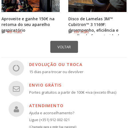
Aproveite e ganhe 150€ na
Disco de Lamelas 3M™
retoma do seu aparelho
Cubitron™ 3 1169F:
respiratório
desempenho, eficiência e
ver mais
ver mais
escolha do formato ideal
DEVOLUÇÃO OU TROCA
15 dias para trocar ou devolver
ENVIO GRÁTIS
Portes gratuitos a partir de 100€ +iva (exceto Ilhas)
ATENDIMENTO
Ajuda e aconselhamento?
Ligue (+351) 912 002 021
(Chamada para a rede fixa nacional)