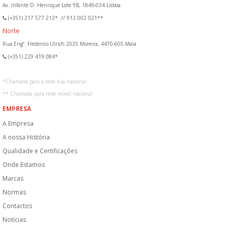
Av. Infante D. Henrique Lote 9B, 1849-034 Lisboa
(+351) 217 577 212*
//
912 002 021**
Norte
Rua Engº. Frederico Ulrich 2025 Moreira, 4470-605 Maia
(+351) 229 419 084*
*
Chamada para a rede fixa nacional
**
Chamada para rede móvel nacional
EMPRESA
A Empresa
A nossa História
Qualidade e Certificações
Onde Estamos
Marcas
Normas
Contactos
Notícias