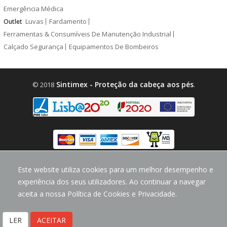
Emergência Médica
Luvas
Fardamento
Outlet
Ferramentas & Consumíveis De Manutenção Industrial
Calçado Segurança
Equipamentos De Bombeiros
Sintimex - Proteção da cabeça aos pés
© 2018
.
design by
CodeMind.PT
Este website utiliza cookies para um melhor desempenho e
Parceiro Digital desde 2018 Top 5% PME
experiência dos seus utilizadores. Ao continuar a navegar
aceita a nossa Política de Cookies e Privacidade.
LER
ACEITAR