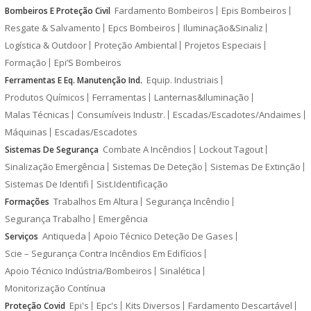
Fardamento Bombeiros
Epis Bombeiros
Bombeiros E Proteção Civil
Resgate & Salvamento
Epcs Bombeiros
Iluminação&Sinaliz
Logística & Outdoor
Proteção Ambiental
Projetos Especiais
Formação
Epi’S Bombeiros
Equip. Industriais
Ferramentas E Eq. Manutenção Ind.
Produtos Químicos
Ferramentas
Lanternas&Iluminação
Malas Técnicas
Consumíveis Industr.
Escadas/Escadotes/Andaimes
Máquinas
Escadas/Escadotes
Combate A Incêndios
Lockout Tagout
Sistemas De Segurança
Sinalização Emergência
Sistemas De Deteção
Sistemas De Extinção
Sistemas De Identifi
Sist.Identificação
Trabalhos Em Altura
Segurança Incêndio
Formações
Segurança Trabalho
Emergência
Antiqueda
Apoio Técnico Deteção De Gases
Serviços
Scie – Segurança Contra Incêndios Em Edifícios
Apoio Técnico Indústria/Bombeiros
Sinalética
Monitorização Contínua
Epi's
Epc's
Kits Diversos
Fardamento Descartável
Proteção Covid