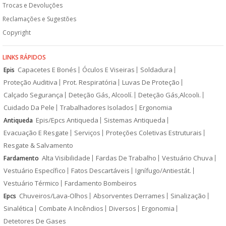
Trocas e Devoluções
Reclamações e Sugestões
Copyright
LINKS RÁPIDOS
Capacetes E Bonés
Óculos E Viseiras
Soldadura
Epis
Proteção Auditiva
Prot. Respiratória
Luvas De Proteção
Calçado Segurança
Deteção Gás, Alcoolí.
Deteção Gás,Alcooli.
Cuidado Da Pele
Trabalhadores Isolados
Ergonomia
Epis/Epcs Antiqueda
Sistemas Antiqueda
Antiqueda
Evacuação E Resgate
Serviços
Proteções Coletivas Estruturais
Resgate & Salvamento
Alta Visibilidade
Fardas De Trabalho
Vestuário Chuva
Fardamento
Vestuário Específico
Fatos Descartáveis
Ignífugo/Antiestát.
Vestuário Térmico
Fardamento Bombeiros
Chuveiros/Lava-Olhos
Absorventes Derrames
Sinalização
Epcs
Sinalética
Combate A Incêndios
Diversos
Ergonomia
Detetores De Gases