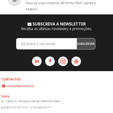
Faça as suas compras de forma fácil, rápida e
segura
SUBSCREVA A NEWSLETTER
Receba as últimas novidades e promoções.
SUBSCREVER
CONTACTOS
sintimex@sintimex.pt
Sede
Av. Infante D. Henrique Lote 9B, 1849-034 Lisboa
(+351) 217 577 212*
//
912 002 021**