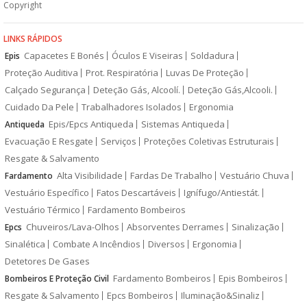
Copyright
LINKS RÁPIDOS
Capacetes E Bonés
Óculos E Viseiras
Soldadura
Epis
Proteção Auditiva
Prot. Respiratória
Luvas De Proteção
Calçado Segurança
Deteção Gás, Alcoolí.
Deteção Gás,Alcooli.
Cuidado Da Pele
Trabalhadores Isolados
Ergonomia
Epis/Epcs Antiqueda
Sistemas Antiqueda
Antiqueda
Evacuação E Resgate
Serviços
Proteções Coletivas Estruturais
Resgate & Salvamento
Alta Visibilidade
Fardas De Trabalho
Vestuário Chuva
Fardamento
Vestuário Específico
Fatos Descartáveis
Ignífugo/Antiestát.
Vestuário Térmico
Fardamento Bombeiros
Chuveiros/Lava-Olhos
Absorventes Derrames
Sinalização
Epcs
Sinalética
Combate A Incêndios
Diversos
Ergonomia
Detetores De Gases
Fardamento Bombeiros
Epis Bombeiros
Bombeiros E Proteção Civil
Resgate & Salvamento
Epcs Bombeiros
Iluminação&Sinaliz