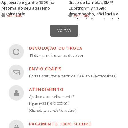
Aproveite e ganhe 150€ na
Disco de Lamelas 3M™
retoma do seu aparelho
Cubitron™ 3 1169F:
respiratório
desempenho, eficiência e
ver mais
ver mais
escolha do formato ideal
DEVOLUÇÃO OU TROCA
15 dias para trocar ou devolver
ENVIO GRÁTIS
Portes gratuitos a partir de 100€ +iva (exceto Ilhas)
ATENDIMENTO
Ajuda e aconselhamento?
Ligue (+351) 912 002 021
(Chamada para a rede fixa nacional)
PAGAMENTO 100% SEGURO