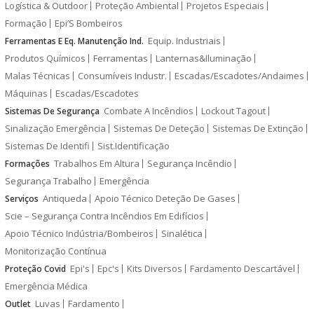
Logística & Outdoor
Proteção Ambiental
Projetos Especiais
Formação
Epi’S Bombeiros
Equip. Industriais
Ferramentas E Eq. Manutenção Ind.
Produtos Químicos
Ferramentas
Lanternas&Iluminação
Malas Técnicas
Consumíveis Industr.
Escadas/Escadotes/Andaimes
Máquinas
Escadas/Escadotes
Combate A Incêndios
Lockout Tagout
Sistemas De Segurança
Sinalização Emergência
Sistemas De Deteção
Sistemas De Extinção
Sistemas De Identifi
Sist.Identificação
Trabalhos Em Altura
Segurança Incêndio
Formações
Segurança Trabalho
Emergência
Antiqueda
Apoio Técnico Deteção De Gases
Serviços
Scie – Segurança Contra Incêndios Em Edifícios
Apoio Técnico Indústria/Bombeiros
Sinalética
Monitorização Contínua
Epi's
Epc's
Kits Diversos
Fardamento Descartável
Proteção Covid
Emergência Médica
Luvas
Fardamento
Outlet