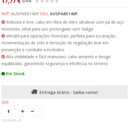
17,77 €
s/IVA
Refª:
AUSPABE140P
SKU:
AUSPABE140P
Robusta e leve: cabo em fibra de vidro ultraleve com pá de aço
resistente, ideal para uso prolongado sem fadiga
Versátil para operações florestais: perfeita para escavação,
movimentação de solo e remoção de vegetação leve em
prevenção e combate a incêndios
Alta visibilidade e fácil manuseio: cabo amarelo e design
equilibrado, garantindo segurança e eficiência no terreno
Em Stock
Entrega Grátis - Saiba como!
Qtd:
Unidade: un.