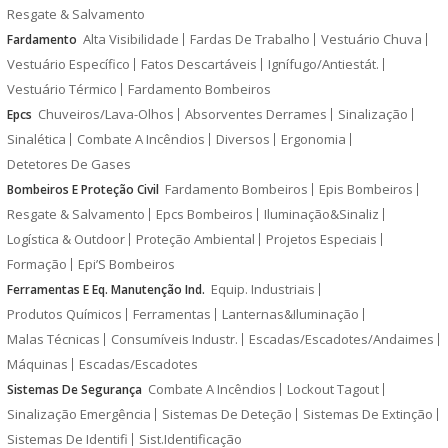
Resgate & Salvamento
Alta Visibilidade
Fardas De Trabalho
Vestuário Chuva
Fardamento
Vestuário Específico
Fatos Descartáveis
Ignífugo/Antiestát.
Vestuário Térmico
Fardamento Bombeiros
Chuveiros/Lava-Olhos
Absorventes Derrames
Sinalização
Epcs
Sinalética
Combate A Incêndios
Diversos
Ergonomia
Detetores De Gases
Fardamento Bombeiros
Epis Bombeiros
Bombeiros E Proteção Civil
Resgate & Salvamento
Epcs Bombeiros
Iluminação&Sinaliz
Logística & Outdoor
Proteção Ambiental
Projetos Especiais
Formação
Epi’S Bombeiros
Equip. Industriais
Ferramentas E Eq. Manutenção Ind.
Produtos Químicos
Ferramentas
Lanternas&Iluminação
Malas Técnicas
Consumíveis Industr.
Escadas/Escadotes/Andaimes
Máquinas
Escadas/Escadotes
Combate A Incêndios
Lockout Tagout
Sistemas De Segurança
Sinalização Emergência
Sistemas De Deteção
Sistemas De Extinção
Sistemas De Identifi
Sist.Identificação