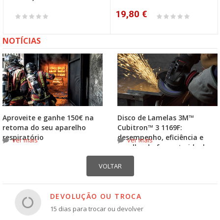
19,80 €
NOTÍCIAS
Aproveite e ganhe 150€ na
Disco de Lamelas 3M™
retoma do seu aparelho
Cubitron™ 3 1169F:
respiratório
desempenho, eficiência e
ver mais
ver mais
escolha do formato ideal
DEVOLUÇÃO OU TROCA
15 dias para trocar ou devolver