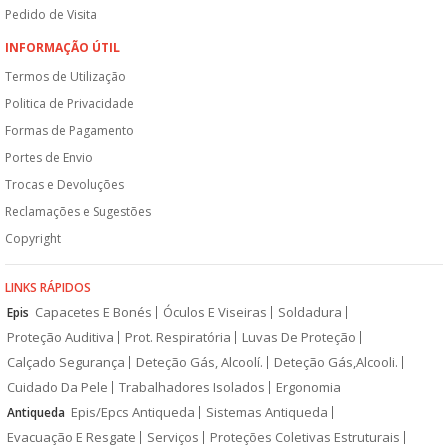
Pedido de Visita
INFORMAÇÃO ÚTIL
Termos de Utilização
Politica de Privacidade
Formas de Pagamento
Portes de Envio
Trocas e Devoluções
Reclamações e Sugestões
Copyright
LINKS RÁPIDOS
Capacetes E Bonés
Óculos E Viseiras
Soldadura
Epis
Proteção Auditiva
Prot. Respiratória
Luvas De Proteção
Calçado Segurança
Deteção Gás, Alcoolí.
Deteção Gás,Alcooli.
Cuidado Da Pele
Trabalhadores Isolados
Ergonomia
Epis/Epcs Antiqueda
Sistemas Antiqueda
Antiqueda
Evacuação E Resgate
Serviços
Proteções Coletivas Estruturais