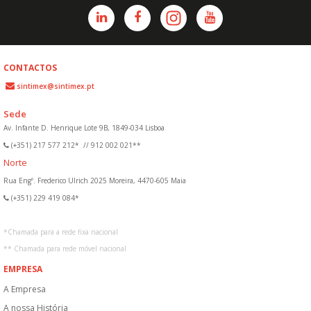
CONTACTOS
sintimex@sintimex.pt
Sede
Av. Infante D. Henrique Lote 9B, 1849-034 Lisboa
(+351) 217 577 212*
//
912 002 021**
Norte
Rua Engº. Frederico Ulrich 2025 Moreira, 4470-605 Maia
(+351) 229 419 084*
*
Chamada para a rede fixa nacional
**
Chamada para rede móvel nacional
EMPRESA
A Empresa
A nossa História