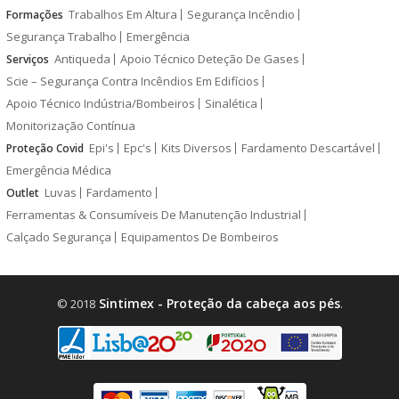
Trabalhos Em Altura
Segurança Incêndio
Formações
Segurança Trabalho
Emergência
Antiqueda
Apoio Técnico Deteção De Gases
Serviços
Scie – Segurança Contra Incêndios Em Edifícios
Apoio Técnico Indústria/Bombeiros
Sinalética
Monitorização Contínua
Epi's
Epc's
Kits Diversos
Fardamento Descartável
Proteção Covid
Emergência Médica
Luvas
Fardamento
Outlet
Ferramentas & Consumíveis De Manutenção Industrial
Calçado Segurança
Equipamentos De Bombeiros
Sintimex - Proteção da cabeça aos pés
© 2018
.