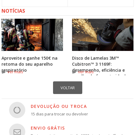
NOTÍCIAS
Aproveite e ganhe 150€ na
Disco de Lamelas 3M™
retoma do seu aparelho
Cubitron™ 3 1169F:
respiratório
desempenho, eficiência e
ver mais
ver mais
escolha do formato ideal
DEVOLUÇÃO OU TROCA
15 dias para trocar ou devolver
ENVIO GRÁTIS