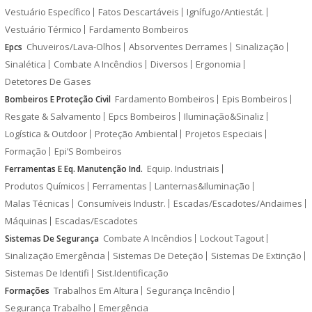
Vestuário Específico
Fatos Descartáveis
Ignífugo/Antiestát.
Vestuário Térmico
Fardamento Bombeiros
Chuveiros/Lava-Olhos
Absorventes Derrames
Sinalização
Epcs
Sinalética
Combate A Incêndios
Diversos
Ergonomia
Detetores De Gases
Fardamento Bombeiros
Epis Bombeiros
Bombeiros E Proteção Civil
Resgate & Salvamento
Epcs Bombeiros
Iluminação&Sinaliz
Logística & Outdoor
Proteção Ambiental
Projetos Especiais
Formação
Epi’S Bombeiros
Equip. Industriais
Ferramentas E Eq. Manutenção Ind.
Produtos Químicos
Ferramentas
Lanternas&Iluminação
Malas Técnicas
Consumíveis Industr.
Escadas/Escadotes/Andaimes
Máquinas
Escadas/Escadotes
Combate A Incêndios
Lockout Tagout
Sistemas De Segurança
Sinalização Emergência
Sistemas De Deteção
Sistemas De Extinção
Sistemas De Identifi
Sist.Identificação
Trabalhos Em Altura
Segurança Incêndio
Formações
Segurança Trabalho
Emergência