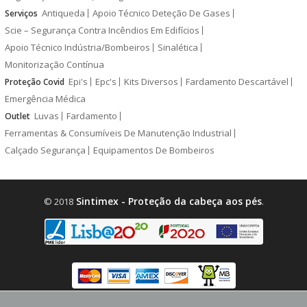
Antiqueda
Apoio Técnico Deteção De Gases
Serviços
Scie – Segurança Contra Incêndios Em Edifícios
Apoio Técnico Indústria/Bombeiros
Sinalética
Monitorização Contínua
Epi's
Epc's
Kits Diversos
Fardamento Descartável
Proteção Covid
Emergência Médica
Luvas
Fardamento
Outlet
Ferramentas & Consumíveis De Manutenção Industrial
Calçado Segurança
Equipamentos De Bombeiros
Sintimex - Proteção da cabeça aos pés
© 2018
.