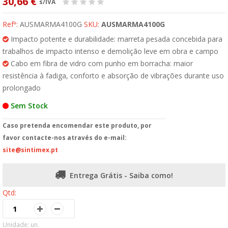
30,66 €
s/IVA
Refª:
AUSMARMA4100G
SKU:
AUSMARMA4100G
Impacto potente e durabilidade: marreta pesada concebida para
trabalhos de impacto intenso e demolição leve em obra e campo
Cabo em fibra de vidro com punho em borracha: maior
resistência à fadiga, conforto e absorção de vibrações durante uso
prolongado
Sem Stock
Caso pretenda encomendar este produto, por
favor contacte-nos através do e-mail:
site@sintimex.pt
Entrega Grátis - Saiba como!
Qtd:
Unidade: un.