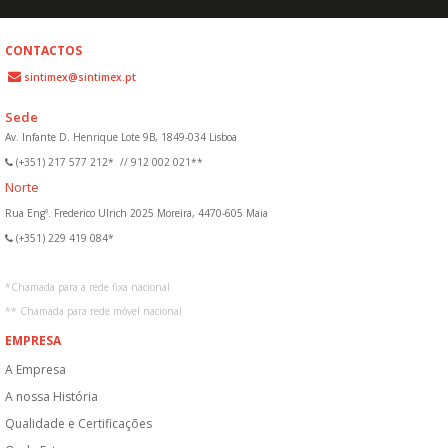
CONTACTOS
sintimex@sintimex.pt
Sede
Av. Infante D. Henrique Lote 9B, 1849-034 Lisboa
(+351) 217 577 212*
//
912 002 021**
Norte
Rua Engº. Frederico Ulrich 2025 Moreira, 4470-605 Maia
(+351) 229 419 084*
*
Chamada para a rede fixa nacional
**
Chamada para rede móvel nacional
EMPRESA
A Empresa
A nossa História
Qualidade e Certificações