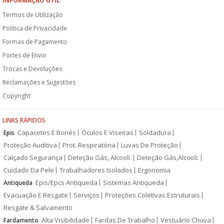
INFORMAÇÃO ÚTIL
Termos de Utilização
Politica de Privacidade
Formas de Pagamento
Portes de Envio
Trocas e Devoluções
Reclamações e Sugestões
Copyright
LINKS RÁPIDOS
Capacetes E Bonés
Óculos E Viseiras
Soldadura
Epis
Proteção Auditiva
Prot. Respiratória
Luvas De Proteção
Calçado Segurança
Deteção Gás, Alcoolí.
Deteção Gás,Alcooli.
Cuidado Da Pele
Trabalhadores Isolados
Ergonomia
Epis/Epcs Antiqueda
Sistemas Antiqueda
Antiqueda
Evacuação E Resgate
Serviços
Proteções Coletivas Estruturais
Resgate & Salvamento
Alta Visibilidade
Fardas De Trabalho
Vestuário Chuva
Fardamento