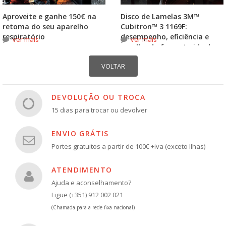
Aproveite e ganhe 150€ na
Disco de Lamelas 3M™
retoma do seu aparelho
Cubitron™ 3 1169F:
respiratório
desempenho, eficiência e
ver mais
ver mais
escolha do formato ideal
DEVOLUÇÃO OU TROCA
15 dias para trocar ou devolver
ENVIO GRÁTIS
Portes gratuitos a partir de 100€ +iva (exceto Ilhas)
ATENDIMENTO
Ajuda e aconselhamento?
Ligue (+351) 912 002 021
(Chamada para a rede fixa nacional)