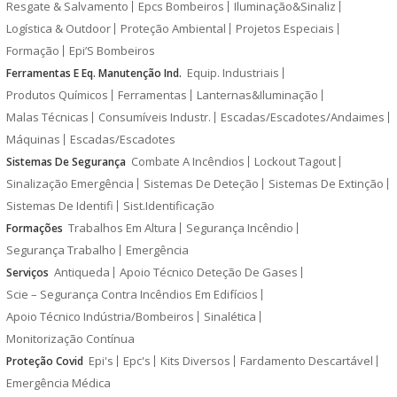
Resgate & Salvamento
Epcs Bombeiros
Iluminação&Sinaliz
Logística & Outdoor
Proteção Ambiental
Projetos Especiais
Formação
Epi’S Bombeiros
Equip. Industriais
Ferramentas E Eq. Manutenção Ind.
Produtos Químicos
Ferramentas
Lanternas&Iluminação
Malas Técnicas
Consumíveis Industr.
Escadas/Escadotes/Andaimes
Máquinas
Escadas/Escadotes
Combate A Incêndios
Lockout Tagout
Sistemas De Segurança
Sinalização Emergência
Sistemas De Deteção
Sistemas De Extinção
Sistemas De Identifi
Sist.Identificação
Trabalhos Em Altura
Segurança Incêndio
Formações
Segurança Trabalho
Emergência
Antiqueda
Apoio Técnico Deteção De Gases
Serviços
Scie – Segurança Contra Incêndios Em Edifícios
Apoio Técnico Indústria/Bombeiros
Sinalética
Monitorização Contínua
Epi's
Epc's
Kits Diversos
Fardamento Descartável
Proteção Covid
Emergência Médica