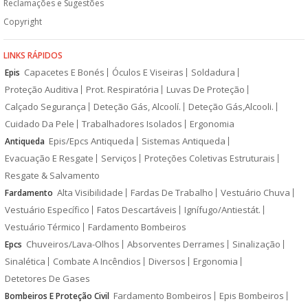
Reclamações e Sugestões
Copyright
LINKS RÁPIDOS
Capacetes E Bonés
Óculos E Viseiras
Soldadura
Epis
Proteção Auditiva
Prot. Respiratória
Luvas De Proteção
Calçado Segurança
Deteção Gás, Alcoolí.
Deteção Gás,Alcooli.
Cuidado Da Pele
Trabalhadores Isolados
Ergonomia
Epis/Epcs Antiqueda
Sistemas Antiqueda
Antiqueda
Evacuação E Resgate
Serviços
Proteções Coletivas Estruturais
Resgate & Salvamento
Alta Visibilidade
Fardas De Trabalho
Vestuário Chuva
Fardamento
Vestuário Específico
Fatos Descartáveis
Ignífugo/Antiestát.
Vestuário Térmico
Fardamento Bombeiros
Chuveiros/Lava-Olhos
Absorventes Derrames
Sinalização
Epcs
Sinalética
Combate A Incêndios
Diversos
Ergonomia
Detetores De Gases
Fardamento Bombeiros
Epis Bombeiros
Bombeiros E Proteção Civil