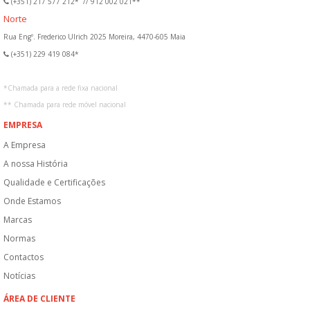
(+351) 217 577 212*
//
912 002 021**
Norte
Rua Engº. Frederico Ulrich 2025 Moreira, 4470-605 Maia
(+351) 229 419 084*
*
Chamada para a rede fixa nacional
**
Chamada para rede móvel nacional
EMPRESA
A Empresa
A nossa História
Qualidade e Certificações
Onde Estamos
Marcas
Normas
Contactos
Notícias
ÁREA DE CLIENTE