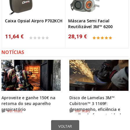
Caixa Opsial Airpro P702KCH
Máscara Semi Facial
Reutilizável 3M™ 6200
11,64 €
28,19 €
NOTÍCIAS
Aproveite e ganhe 150€ na
Disco de Lamelas 3M™
retoma do seu aparelho
Cubitron™ 3 1169F:
respiratório
desempenho, eficiência e
ver mais
ver mais
escolha do formato ideal