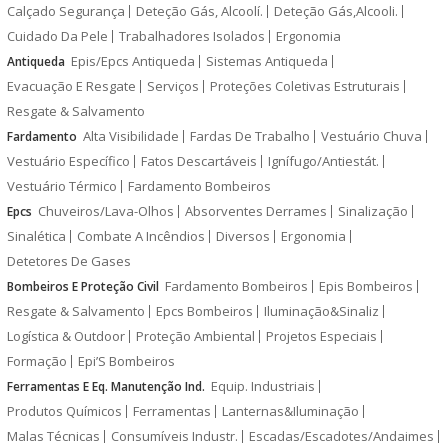
Calçado Segurança
Deteção Gás, Alcoolí.
Deteção Gás,Alcooli.
Cuidado Da Pele
Trabalhadores Isolados
Ergonomia
Epis/Epcs Antiqueda
Sistemas Antiqueda
Antiqueda
Evacuação E Resgate
Serviços
Proteções Coletivas Estruturais
Resgate & Salvamento
Alta Visibilidade
Fardas De Trabalho
Vestuário Chuva
Fardamento
Vestuário Específico
Fatos Descartáveis
Ignífugo/Antiestát.
Vestuário Térmico
Fardamento Bombeiros
Chuveiros/Lava-Olhos
Absorventes Derrames
Sinalização
Epcs
Sinalética
Combate A Incêndios
Diversos
Ergonomia
Detetores De Gases
Fardamento Bombeiros
Epis Bombeiros
Bombeiros E Proteção Civil
Resgate & Salvamento
Epcs Bombeiros
Iluminação&Sinaliz
Logística & Outdoor
Proteção Ambiental
Projetos Especiais
Formação
Epi’S Bombeiros
Equip. Industriais
Ferramentas E Eq. Manutenção Ind.
Produtos Químicos
Ferramentas
Lanternas&Iluminação
Malas Técnicas
Consumíveis Industr.
Escadas/Escadotes/Andaimes