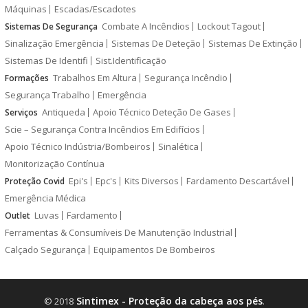
Máquinas
Escadas/Escadotes
Combate A Incêndios
Lockout Tagout
Sistemas De Segurança
Sinalização Emergência
Sistemas De Deteção
Sistemas De Extinção
Sistemas De Identifi
Sist.Identificação
Trabalhos Em Altura
Segurança Incêndio
Formações
Segurança Trabalho
Emergência
Antiqueda
Apoio Técnico Deteção De Gases
Serviços
Scie – Segurança Contra Incêndios Em Edifícios
Apoio Técnico Indústria/Bombeiros
Sinalética
Monitorização Contínua
Epi's
Epc's
Kits Diversos
Fardamento Descartável
Proteção Covid
Emergência Médica
Luvas
Fardamento
Outlet
Ferramentas & Consumíveis De Manutenção Industrial
Calçado Segurança
Equipamentos De Bombeiros
Sintimex - Proteção da cabeça aos pés
© 2018
.