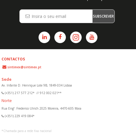
SUBSCREVER
CONTACTOS
sintimex@sintimex.pt
Sede
Av. Infante D. Henrique Lote 9B, 1849-034 Lisboa
(+351) 217 577 212*
//
912 002 021**
Norte
Rua Engº. Frederico Ulrich 2025 Moreira, 4470-605 Maia
(+351) 229 419 084*
*
Chamada para a rede fixa nacional