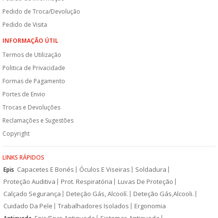
Pedido de Troca/Devolução
Pedido de Visita
INFORMAÇÃO ÚTIL
Termos de Utilização
Politica de Privacidade
Formas de Pagamento
Portes de Envio
Trocas e Devoluções
Reclamações e Sugestões
Copyright
LINKS RÁPIDOS
Capacetes E Bonés
Óculos E Viseiras
Soldadura
Epis
Proteção Auditiva
Prot. Respiratória
Luvas De Proteção
Calçado Segurança
Deteção Gás, Alcoolí.
Deteção Gás,Alcooli.
Cuidado Da Pele
Trabalhadores Isolados
Ergonomia
Epis/Epcs Antiqueda
Sistemas Antiqueda