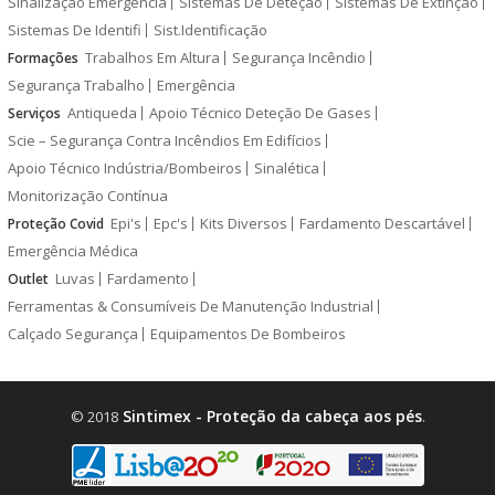
Sinalização Emergência
Sistemas De Deteção
Sistemas De Extinção
Sistemas De Identifi
Sist.Identificação
Trabalhos Em Altura
Segurança Incêndio
Formações
Segurança Trabalho
Emergência
Antiqueda
Apoio Técnico Deteção De Gases
Serviços
Scie – Segurança Contra Incêndios Em Edifícios
Apoio Técnico Indústria/Bombeiros
Sinalética
Monitorização Contínua
Epi's
Epc's
Kits Diversos
Fardamento Descartável
Proteção Covid
Emergência Médica
Luvas
Fardamento
Outlet
Ferramentas & Consumíveis De Manutenção Industrial
Calçado Segurança
Equipamentos De Bombeiros
Sintimex - Proteção da cabeça aos pés
© 2018
.