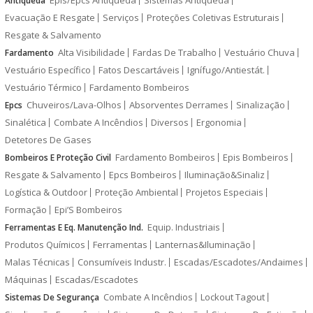
Antiqueda
Evacuação E Resgate
Serviços
Proteções Coletivas Estruturais
Resgate & Salvamento
Alta Visibilidade
Fardas De Trabalho
Vestuário Chuva
Fardamento
Vestuário Específico
Fatos Descartáveis
Ignífugo/Antiestát.
Vestuário Térmico
Fardamento Bombeiros
Chuveiros/Lava-Olhos
Absorventes Derrames
Sinalização
Epcs
Sinalética
Combate A Incêndios
Diversos
Ergonomia
Detetores De Gases
Fardamento Bombeiros
Epis Bombeiros
Bombeiros E Proteção Civil
Resgate & Salvamento
Epcs Bombeiros
Iluminação&Sinaliz
Logística & Outdoor
Proteção Ambiental
Projetos Especiais
Formação
Epi’S Bombeiros
Equip. Industriais
Ferramentas E Eq. Manutenção Ind.
Produtos Químicos
Ferramentas
Lanternas&Iluminação
Malas Técnicas
Consumíveis Industr.
Escadas/Escadotes/Andaimes
Máquinas
Escadas/Escadotes
Combate A Incêndios
Lockout Tagout
Sistemas De Segurança