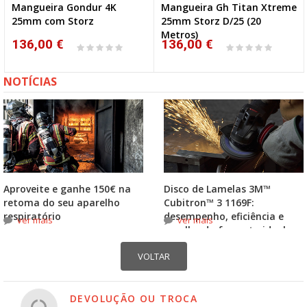
Mangueira Gondur 4K
Mangueira Gh Titan Xtreme
25mm com Storz
25mm Storz D/25 (20
Metros)
136,00 €
136,00 €
NOTÍCIAS
Aproveite e ganhe 150€ na
Disco de Lamelas 3M™
retoma do seu aparelho
Cubitron™ 3 1169F:
respiratório
desempenho, eficiência e
ver mais
ver mais
escolha do formato ideal
DEVOLUÇÃO OU TROCA