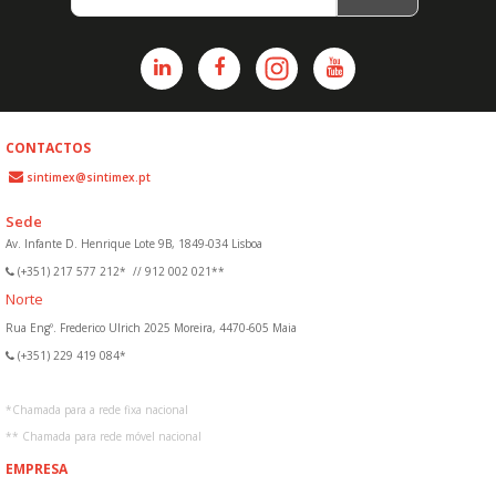
CONTACTOS
sintimex@sintimex.pt
Sede
Av. Infante D. Henrique Lote 9B, 1849-034 Lisboa
(+351) 217 577 212*
//
912 002 021**
Norte
Rua Engº. Frederico Ulrich 2025 Moreira, 4470-605 Maia
(+351) 229 419 084*
*
Chamada para a rede fixa nacional
**
Chamada para rede móvel nacional
EMPRESA