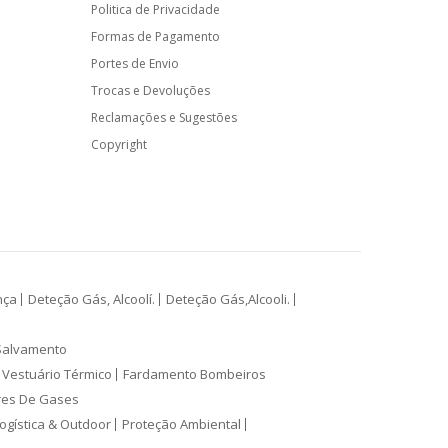
Politica de Privacidade
Formas de Pagamento
Portes de Envio
Trocas e Devoluções
Reclamações e Sugestões
Copyright
nça
Deteção Gás, Alcoolí.
Deteção Gás,Alcooli.
Salvamento
Vestuário Térmico
Fardamento Bombeiros
res De Gases
ogística & Outdoor
Proteção Ambiental