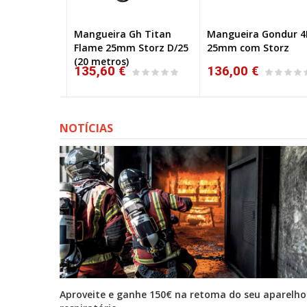
 Titan
Mangueira Gh Titan
Mangueira Gondur 4K
torz D/25
Flame 25mm Storz D/25
25mm com Storz
(20 metros)
135,60 €
136,00 €
NOTÍCIAS
tona
Aproveite e ganhe 150€ na retoma do seu aparelho