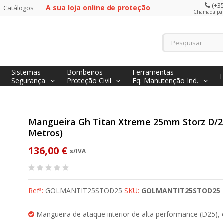
(+35
A sua loja online de proteção
Catálogos
Chamada para
Sistemas
Bombeiros
Ferramentas
Segurança
Proteção Civil
Eq. Manutenção Ind.
Mangueira Gh Titan Xtreme 25mm Storz D/2
Metros)
136,00 €
s/IVA
Refª:
GOLMANTIT25STOD25
SKU:
GOLMANTIT25STOD25
Mangueira de ataque interior de alta performance (D25),