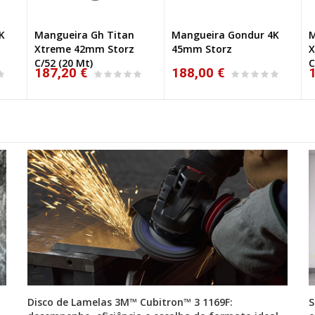
Mangueira Gh Titan
Mangueira Gondur 4K
Ma
Xtreme 42mm Storz
45mm Storz
Xt
C/52 (20 Mt)
C/
187,20 €
188,00 €
1
Disco de Lamelas 3M™ Cubitron™ 3 1169F:
S