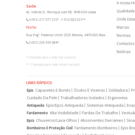
A nossa Hi
Sede
Qualidade 
Av. Infante D. Henrique Lote 9B, 1849-034 Lisboa
Onde Est
(+351) 217 577 212*
//
912 002 021**
Norte
Marcas
Rua Engº. Frederico Ulrich 2025 Moreira, 4470-605 Maia
Normas
(+351) 229 419 084*
Contactos
Notícias
*
Chamada para a rede fixa nacional
**
Chamada para rede móvel nacional
LINKS RÁPIDOS
Capacetes E Bonés
Óculos E Viseiras
Soldadura
Pr
Epis
Cuidado Da Pele
Trabalhadores Isolados
Ergonomia
Epis/Epcs Antiqueda
Sistemas Antiqueda
Eva
Antiqueda
Alta Visibilidade
Fardas De Trabalho
Vestuá
Fardamento
Chuveiros/Lava-Olhos
Absorventes Derrames
Sina
Epcs
Fardamento Bombeiros
Epis Bo
Bombeiros E Proteção Civil