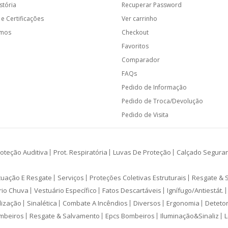
stória
Recuperar Password
e Certificações
Ver carrinho
amos
Checkout
Favoritos
Comparador
FAQs
Pedido de Informação
Pedido de Troca/Devolução
Pedido de Visita
oteção Auditiva
Prot. Respiratória
Luvas De Proteção
Calçado Segura
cuação E Resgate
Serviços
Proteções Coletivas Estruturais
Resgate & 
rio Chuva
Vestuário Específico
Fatos Descartáveis
Ignífugo/Antiestát.
lização
Sinalética
Combate A Incêndios
Diversos
Ergonomia
Deteto
mbeiros
Resgate & Salvamento
Epcs Bombeiros
Iluminação&Sinaliz
L