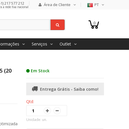
1) 217 577 212
Área de Cliente
PT
 a rede fixa nacional
0
Formações
Serviços
Outlet
5 (20
Em Stock
Entrega Grátis - Saiba como!
Qtd:
Unidade: un.
 otimizada