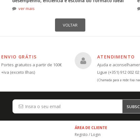
desempenho, eficiência e escolha do formato ideal
e
ver mais
ENVIO GRÁTIS
ATENDIMENTO
Portes gratuitos a partir de 100€
Ajuda e aconselhame
+iva (exceto Ilhas)
Ligue (+351) 912 002 02
(Chamada para a rede fixa nac
SUBSC
ÁREA DE CLIENTE
Registo / Login