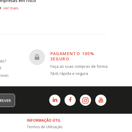
mpresas em risco
durante
ver mais
ver m
PAGAMENTO 100%
SEGURO
nto?
Faça as suas compras de forma
1
fácil, rápida e segura
ional)
REVER
INFORMAÇÃO ÚTIL
Termos de Utilização