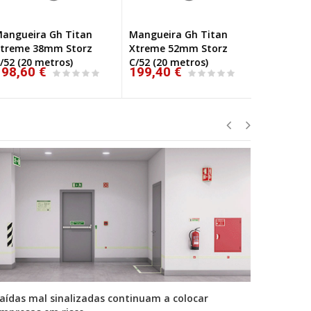
ngueira Gh Titan
Mangueira Gh Titan
Mangueira
reme 38mm Storz
Xtreme 52mm Storz
70mm Sto
52 (20 metros)
C/52 (20 metros)
98,60 €
199,40 €
278,00 €
aídas mal sinalizadas continuam a colocar
A primei