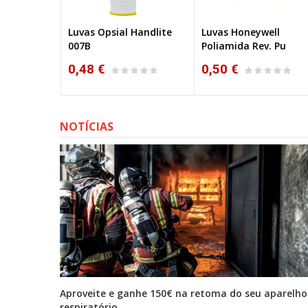
HyFlex™ 11-
Luvas Opsial Handlite
Luvas Honeywell
007B
Poliamida Rev. Pu
0,48 €
0,50 €
NOTÍCIAS
tona
Aproveite e ganhe 150€ na retoma do seu aparelho
respiratório