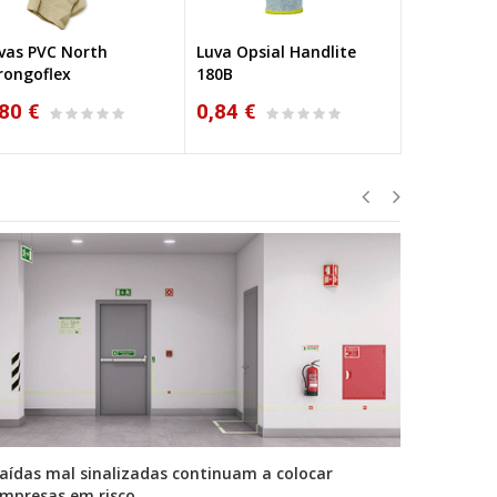
vas PVC North
Luva Opsial Handlite
Luvas Nyl
rongoflex
180B
80 €
0,84 €
0,89 €
aídas mal sinalizadas continuam a colocar
A primei
mpresas em risco
durante