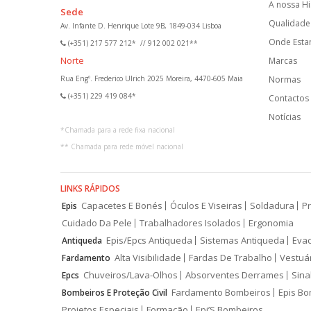
A nossa Hi
Sede
Qualidade 
Av. Infante D. Henrique Lote 9B, 1849-034 Lisboa
Onde Est
(+351) 217 577 212*
//
912 002 021**
Norte
Marcas
Rua Engº. Frederico Ulrich 2025 Moreira, 4470-605 Maia
Normas
(+351) 229 419 084*
Contactos
Notícias
*
Chamada para a rede fixa nacional
**
Chamada para rede móvel nacional
LINKS RÁPIDOS
Capacetes E Bonés
Óculos E Viseiras
Soldadura
Pr
Epis
Cuidado Da Pele
Trabalhadores Isolados
Ergonomia
Epis/Epcs Antiqueda
Sistemas Antiqueda
Eva
Antiqueda
Alta Visibilidade
Fardas De Trabalho
Vestuá
Fardamento
Chuveiros/Lava-Olhos
Absorventes Derrames
Sina
Epcs
Fardamento Bombeiros
Epis Bo
Bombeiros E Proteção Civil
Projetos Especiais
Formação
Epi’S Bombeiros