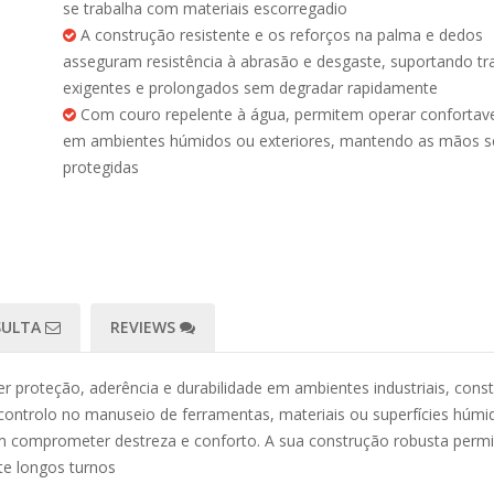
se trabalha com materiais escorregadio
A construção resistente e os reforços na palma e dedos
asseguram resistência à abrasão e desgaste, suportando tr
exigentes e prolongados sem degradar rapidamente
Com couro repelente à água, permitem operar confortav
em ambientes húmidos ou exteriores, mantendo as mãos s
protegidas
SULTA
REVIEWS
er proteção, aderência e durabilidade em ambientes industriais, cons
ontrolo no manuseio de ferramentas, materiais ou superfícies húmid
m comprometer destreza e conforto. A sua construção robusta permi
te longos turnos