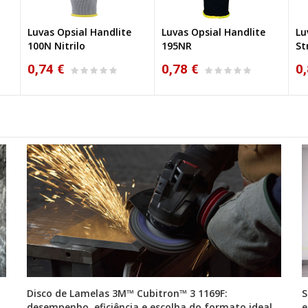
Luvas Opsial Handlite
Luvas Opsial Handlite
Lu
NOVO
100N Nitrilo
195NR
St
0,74 €
0,78 €
0,
Disco de Lamelas 3M™ Cubitron™ 3 1169F:
S
desempenho, eficiência e escolha do formato ideal
e