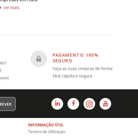
ver mais
ver m
PAGAMENTO 100%
SEGURO
nto?
Faça as suas compras de forma
1
fácil, rápida e segura
ional)
REVER
INFORMAÇÃO ÚTIL
Termos de Utilização