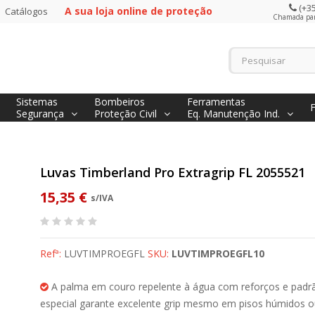
(+35
A sua loja online de proteção
Catálogos
Chamada para
Sistemas
Bombeiros
Ferramentas
Segurança
Proteção Civil
Eq. Manutenção Ind.
Luvas Timberland Pro Extragrip FL 2055521
15,35 €
s/IVA
Refª:
LUVTIMPROEGFL
SKU:
LUVTIMPROEGFL10
A palma em couro repelente à água com reforços e padr
especial garante excelente grip mesmo em pisos húmidos 