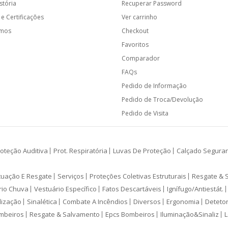
stória
Recuperar Password
e Certificações
Ver carrinho
amos
Checkout
Favoritos
Comparador
FAQs
Pedido de Informação
Pedido de Troca/Devolução
Pedido de Visita
oteção Auditiva
Prot. Respiratória
Luvas De Proteção
Calçado Segura
cuação E Resgate
Serviços
Proteções Coletivas Estruturais
Resgate & 
rio Chuva
Vestuário Específico
Fatos Descartáveis
Ignífugo/Antiestát.
lização
Sinalética
Combate A Incêndios
Diversos
Ergonomia
Deteto
mbeiros
Resgate & Salvamento
Epcs Bombeiros
Iluminação&Sinaliz
L