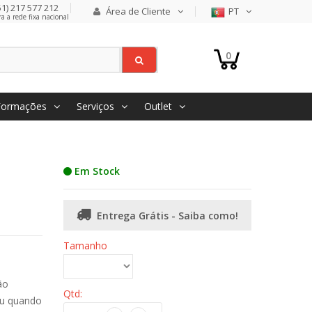
1) 217 577 212
Área de Cliente
PT
 a rede fixa nacional
0
Formações
Serviços
Outlet
Em Stock
Entrega Grátis - Saiba como!
Tamanho
ão
Qtd:
ou quando