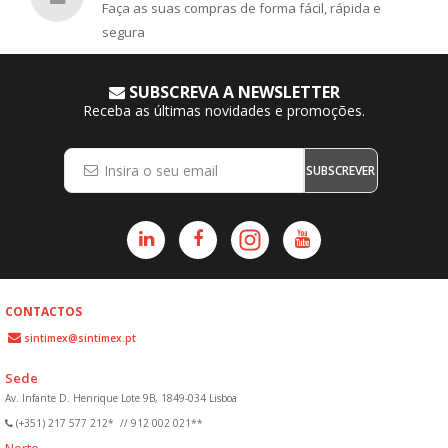
Faça as suas compras de forma fácil, rápida e
segura
SUBSCREVA A NEWSLETTER
Receba as últimas novidades e promoções.
SUBSCREVER
CONTACTOS
sintimex@sintimex.pt
Sede
Av. Infante D. Henrique Lote 9B, 1849-034 Lisboa
(+351) 217 577 212*
//
912 002 021**
Norte