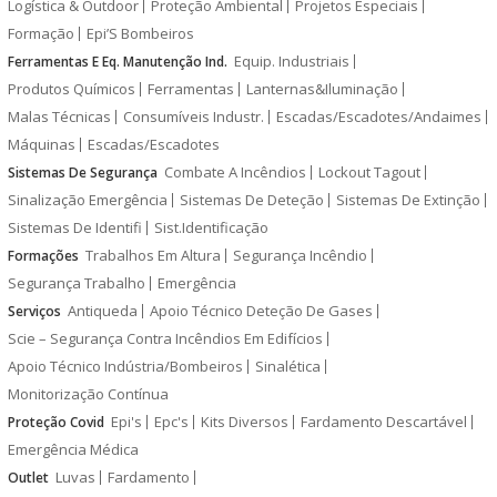
Logística & Outdoor
Proteção Ambiental
Projetos Especiais
Formação
Epi’S Bombeiros
Equip. Industriais
Ferramentas E Eq. Manutenção Ind.
Produtos Químicos
Ferramentas
Lanternas&Iluminação
Malas Técnicas
Consumíveis Industr.
Escadas/Escadotes/Andaimes
Máquinas
Escadas/Escadotes
Combate A Incêndios
Lockout Tagout
Sistemas De Segurança
Sinalização Emergência
Sistemas De Deteção
Sistemas De Extinção
Sistemas De Identifi
Sist.Identificação
Trabalhos Em Altura
Segurança Incêndio
Formações
Segurança Trabalho
Emergência
Antiqueda
Apoio Técnico Deteção De Gases
Serviços
Scie – Segurança Contra Incêndios Em Edifícios
Apoio Técnico Indústria/Bombeiros
Sinalética
Monitorização Contínua
Epi's
Epc's
Kits Diversos
Fardamento Descartável
Proteção Covid
Emergência Médica
Luvas
Fardamento
Outlet