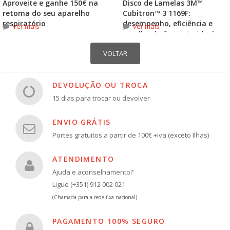
Aproveite e ganhe 150€ na
Disco de Lamelas 3M™
retoma do seu aparelho
Cubitron™ 3 1169F:
respiratório
desempenho, eficiência e
ver mais
ver mais
escolha do formato ideal
DEVOLUÇÃO OU TROCA
15 dias para trocar ou devolver
ENVIO GRÁTIS
Portes gratuitos a partir de 100€ +iva (exceto Ilhas)
ATENDIMENTO
Ajuda e aconselhamento?
Ligue (+351) 912 002 021
(Chamada para a rede fixa nacional)
PAGAMENTO 100% SEGURO