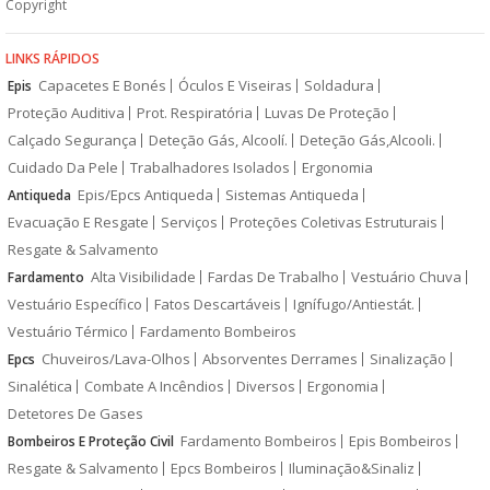
Copyright
LINKS RÁPIDOS
Capacetes E Bonés
Óculos E Viseiras
Soldadura
Epis
Proteção Auditiva
Prot. Respiratória
Luvas De Proteção
Calçado Segurança
Deteção Gás, Alcoolí.
Deteção Gás,Alcooli.
Cuidado Da Pele
Trabalhadores Isolados
Ergonomia
Epis/Epcs Antiqueda
Sistemas Antiqueda
Antiqueda
Evacuação E Resgate
Serviços
Proteções Coletivas Estruturais
Resgate & Salvamento
Alta Visibilidade
Fardas De Trabalho
Vestuário Chuva
Fardamento
Vestuário Específico
Fatos Descartáveis
Ignífugo/Antiestát.
Vestuário Térmico
Fardamento Bombeiros
Chuveiros/Lava-Olhos
Absorventes Derrames
Sinalização
Epcs
Sinalética
Combate A Incêndios
Diversos
Ergonomia
Detetores De Gases
Fardamento Bombeiros
Epis Bombeiros
Bombeiros E Proteção Civil
Resgate & Salvamento
Epcs Bombeiros
Iluminação&Sinaliz