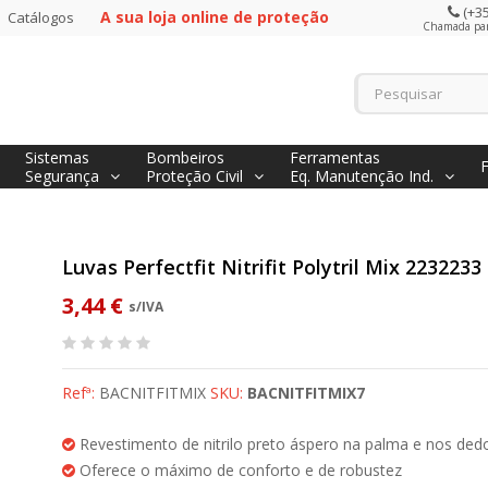
(+35
A sua loja online de proteção
Catálogos
Chamada para
Sistemas
Bombeiros
Ferramentas
Segurança
Proteção Civil
Eq. Manutenção Ind.
Luvas Perfectfit Nitrifit Polytril Mix 2232233
3,44 €
s/IVA
Refª:
BACNITFITMIX
SKU:
BACNITFITMIX7
Revestimento de nitrilo preto áspero na palma e nos ded
Oferece o máximo de conforto e de robustez