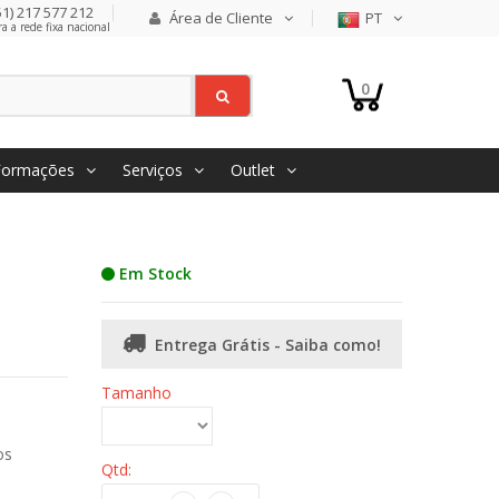
1) 217 577 212
Área de Cliente
PT
 a rede fixa nacional
0
Formações
Serviços
Outlet
Em Stock
Entrega Grátis - Saiba como!
Tamanho
os
Qtd: