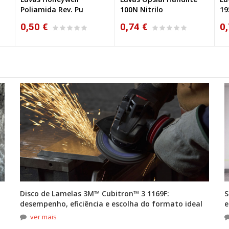
100N Nitrilo
195NR
St
0,74 €
0,78 €
0,
Disco de Lamelas 3M™ Cubitron™ 3 1169F:
S
desempenho, eficiência e escolha do formato ideal
e
ver mais