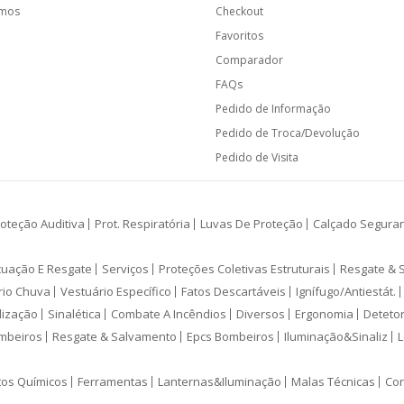
amos
Checkout
Favoritos
Comparador
FAQs
Pedido de Informação
Pedido de Troca/Devolução
Pedido de Visita
oteção Auditiva
Prot. Respiratória
Luvas De Proteção
Calçado Segura
cuação E Resgate
Serviços
Proteções Coletivas Estruturais
Resgate & 
rio Chuva
Vestuário Específico
Fatos Descartáveis
Ignífugo/Antiestát.
lização
Sinalética
Combate A Incêndios
Diversos
Ergonomia
Deteto
mbeiros
Resgate & Salvamento
Epcs Bombeiros
Iluminação&Sinaliz
L
tos Químicos
Ferramentas
Lanternas&Iluminação
Malas Técnicas
Con