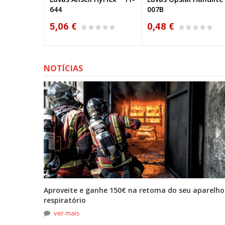
007B
Poliamida Rev. Pu
0,48 €
0,50 €
NOTÍCIAS
tona
Aproveite e ganhe 150€ na retoma do seu aparelho
respiratório
ver mais