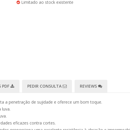
Limitado ao stock existente
 PDF
PEDIR CONSULTA
REVIEWS
mita a penetração de sujidade e oferece um bom toque.
 luva.
uva.
edades eficazes contra cortes.
dedos proporciona uma excelente resistência à abrasão e impermeabi