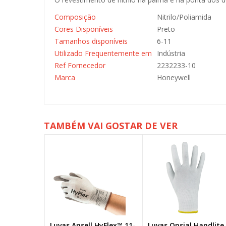
Composição
Nitrilo/Poliamida
Cores Disponíveis
Preto
Tamanhos disponíveis
6-11
Utilizado Frequentemente em
Indústria
Ref Fornecedor
2232233-10
Marca
Honeywell
TAMBÉM VAI GOSTAR DE VER
HyFlex™ 11-
Luvas Opsial Handlite
Luvas Honeywell