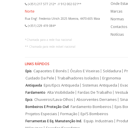
Onde Est
(+351) 217 577 212*
//
912 002 021**
Norte
Marcas
Rua Engº. Frederico Ulrich 2025 Moreira, 4470-605 Maia
Normas
(+351) 229 419 084*
Contactos
Notícias
*
Chamada para a rede fixa nacional
**
Chamada para rede móvel nacional
LINKS RÁPIDOS
Capacetes E Bonés
Óculos E Viseiras
Soldadura
Pr
Epis
Cuidado Da Pele
Trabalhadores Isolados
Ergonomia
Epis/Epcs Antiqueda
Sistemas Antiqueda
Eva
Antiqueda
Alta Visibilidade
Fardas De Trabalho
Vestuá
Fardamento
Chuveiros/Lava-Olhos
Absorventes Derrames
Sina
Epcs
Fardamento Bombeiros
Epis Bo
Bombeiros E Proteção Civil
Projetos Especiais
Formação
Epi’S Bombeiros
Equip. Industriais
Produ
Ferramentas E Eq. Manutenção Ind.