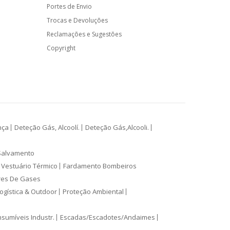
Portes de Envio
Trocas e Devoluções
Reclamações e Sugestões
Copyright
nça
Deteção Gás, Alcoolí.
Deteção Gás,Alcooli.
Salvamento
Vestuário Térmico
Fardamento Bombeiros
res De Gases
ogística & Outdoor
Proteção Ambiental
sumíveis Industr.
Escadas/Escadotes/Andaimes