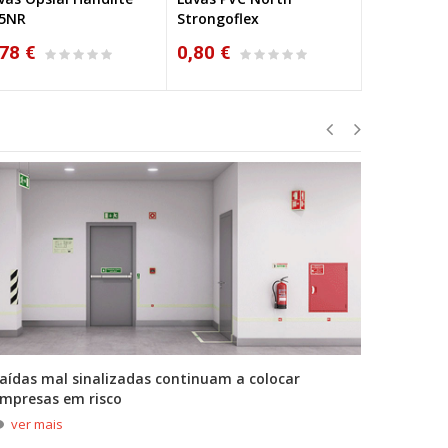
rongoflex
180B
80 €
0,84 €
0,89 €
aídas mal sinalizadas continuam a colocar
A primei
mpresas em risco
durante
ver mais
ver m