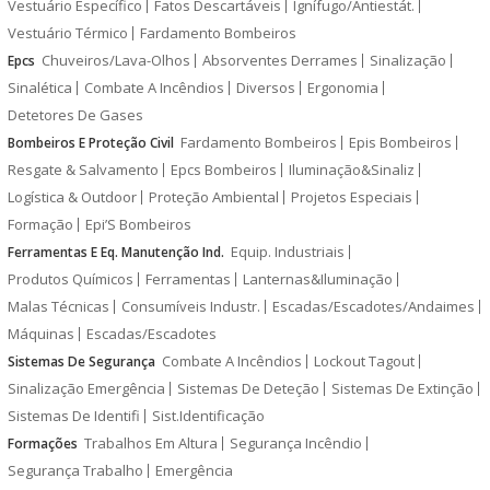
Vestuário Específico
Fatos Descartáveis
Ignífugo/Antiestát.
Vestuário Térmico
Fardamento Bombeiros
Chuveiros/Lava-Olhos
Absorventes Derrames
Sinalização
Epcs
Sinalética
Combate A Incêndios
Diversos
Ergonomia
Detetores De Gases
Fardamento Bombeiros
Epis Bombeiros
Bombeiros E Proteção Civil
Resgate & Salvamento
Epcs Bombeiros
Iluminação&Sinaliz
Logística & Outdoor
Proteção Ambiental
Projetos Especiais
Formação
Epi’S Bombeiros
Equip. Industriais
Ferramentas E Eq. Manutenção Ind.
Produtos Químicos
Ferramentas
Lanternas&Iluminação
Malas Técnicas
Consumíveis Industr.
Escadas/Escadotes/Andaimes
Máquinas
Escadas/Escadotes
Combate A Incêndios
Lockout Tagout
Sistemas De Segurança
Sinalização Emergência
Sistemas De Deteção
Sistemas De Extinção
Sistemas De Identifi
Sist.Identificação
Trabalhos Em Altura
Segurança Incêndio
Formações
Segurança Trabalho
Emergência