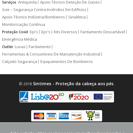
Antiqueda
Apoio Técnico Deteção De Gases
Serviços
Scie – Segurança Contra Incêndios Em Edifícios
Apoio Técnico Indústria/Bombeiros
Sinalética
Monitorização Contínua
Epi's
Epc's
Kits Diversos
Fardamento Descartável
Proteção Covid
Emergência Médica
Luvas
Fardamento
Outlet
Ferramentas & Consumíveis De Manutenção Industrial
Calçado Segurança
Equipamentos De Bombeiros
Sintimex - Proteção da cabeça aos pés
© 2018
.