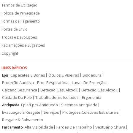
Termos de Utilização
Politica de Privacidade
Formas de Pagamento
Portes de Envio
Trocas e Devoluções
Reclamações e Sugestões
Copyright
LINKS RÁPIDOS
Capacetes E Bonés
Óculos E Viseiras
Soldadura
Epis
Proteção Auditiva
Prot. Respiratória
Luvas De Proteção
Calçado Segurança
Deteção Gás, Alcoolí.
Deteção Gás,Alcooli.
Cuidado Da Pele
Trabalhadores Isolados
Ergonomia
Epis/Epcs Antiqueda
Sistemas Antiqueda
Antiqueda
Evacuação E Resgate
Serviços
Proteções Coletivas Estruturais
Resgate & Salvamento
Alta Visibilidade
Fardas De Trabalho
Vestuário Chuva
Fardamento