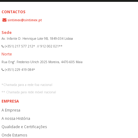
CONTACTOS
sintimex@sintimex.pt
Sede
Av. Infante D. Henrique Lote 9B, 1849-034 Lisboa
(+351) 217 577 212*
//
912 002 021**
Norte
Rua Engº. Frederico Ulrich 2025 Moreira, 4470-605 Maia
(+351) 229 419 084*
*
Chamada para a rede fixa nacional
**
Chamada para rede móvel nacional
EMPRESA
A Empresa
A nossa História
Qualidade e Certificações
Onde Estamos