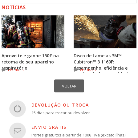
NOTÍCIAS
Aproveite e ganhe 150€ na
Disco de Lamelas 3M™
retoma do seu aparelho
Cubitron™ 3 1169F:
respiratório
desempenho, eficiência e
ver mais
ver mais
escolha do formato ideal
DEVOLUÇÃO OU TROCA
15 dias para trocar ou devolver
ENVIO GRÁTIS
Portes gratuitos a partir de 100€ +iva (exceto Ilhas)