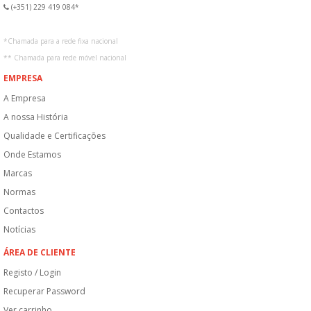
(+351) 229 419 084*
*
Chamada para a rede fixa nacional
**
Chamada para rede móvel nacional
EMPRESA
A Empresa
A nossa História
Qualidade e Certificações
Onde Estamos
Marcas
Normas
Contactos
Notícias
ÁREA DE CLIENTE
Registo / Login
Recuperar Password
Ver carrinho