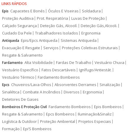
LINKS RÁPIDOS
Capacetes E Bonés
Óculos E Viseiras
Soldadura
Epis
Proteção Auditiva
Prot. Respiratória
Luvas De Proteção
Calçado Segurança
Deteção Gás, Alcoolí.
Deteção Gás,Alcooli.
Cuidado Da Pele
Trabalhadores Isolados
Ergonomia
Epis/Epcs Antiqueda
Sistemas Antiqueda
Antiqueda
Evacuação E Resgate
Serviços
Proteções Coletivas Estruturais
Resgate & Salvamento
Alta Visibilidade
Fardas De Trabalho
Vestuário Chuva
Fardamento
Vestuário Específico
Fatos Descartáveis
Ignífugo/Antiestát.
Vestuário Térmico
Fardamento Bombeiros
Chuveiros/Lava-Olhos
Absorventes Derrames
Sinalização
Epcs
Sinalética
Combate A Incêndios
Diversos
Ergonomia
Detetores De Gases
Fardamento Bombeiros
Epis Bombeiros
Bombeiros E Proteção Civil
Resgate & Salvamento
Epcs Bombeiros
Iluminação&Sinaliz
Logística & Outdoor
Proteção Ambiental
Projetos Especiais
Formação
Epi’S Bombeiros