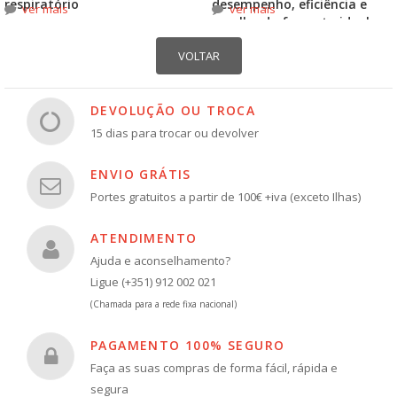
respiratório
desempenho, eficiência e
ver mais
ver mais
escolha do formato ideal
DEVOLUÇÃO OU TROCA
15 dias para trocar ou devolver
ENVIO GRÁTIS
Portes gratuitos a partir de 100€ +iva (exceto Ilhas)
ATENDIMENTO
Ajuda e aconselhamento?
Ligue (+351) 912 002 021
(Chamada para a rede fixa nacional)
PAGAMENTO 100% SEGURO
Faça as suas compras de forma fácil, rápida e
segura