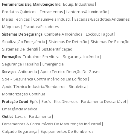
Equip. Industriais
Ferramentas E Eq. Manutenção Ind.
Produtos Químicos
Ferramentas
Lanternas&Iluminação
Malas Técnicas
Consumíveis Industr.
Escadas/Escadotes/Andaimes
Máquinas
Escadas/Escadotes
Combate A Incêndios
Lockout Tagout
Sistemas De Segurança
Sinalização Emergência
Sistemas De Deteção
Sistemas De Extinção
Sistemas De Identifi
Sist.Identificação
Trabalhos Em Altura
Segurança Incêndio
Formações
Segurança Trabalho
Emergência
Antiqueda
Apoio Técnico Deteção De Gases
Serviços
Scie – Segurança Contra Incêndios Em Edifícios
Apoio Técnico Indústria/Bombeiros
Sinalética
Monitorização Contínua
Epi's
Epc's
Kits Diversos
Fardamento Descartável
Proteção Covid
Emergência Médica
Luvas
Fardamento
Outlet
Ferramentas & Consumíveis De Manutenção Industrial
Calçado Segurança
Equipamentos De Bombeiros