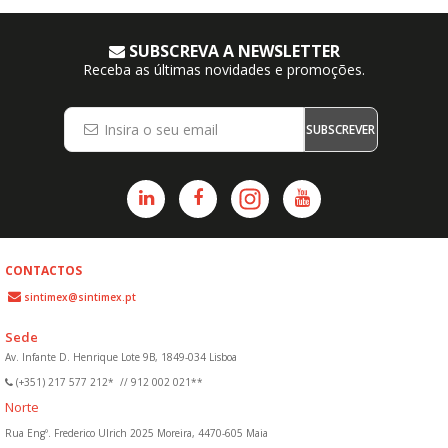
SUBSCREVA A NEWSLETTER
Receba as últimas novidades e promoções.
SUBSCREVER
CONTACTOS
sintimex@sintimex.pt
Sede
Av. Infante D. Henrique Lote 9B, 1849-034 Lisboa
(+351) 217 577 212*
//
912 002 021**
Norte
Rua Engº. Frederico Ulrich 2025 Moreira, 4470-605 Maia