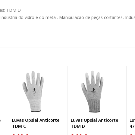
tes: TDM D
 Indústria do vidro e do metal, Manipulação de peças cortantes, Ind
e
Luvas Opsial Anticorte
Luvas Opsial Anticorte
Lu
TDM C
TDM D
47