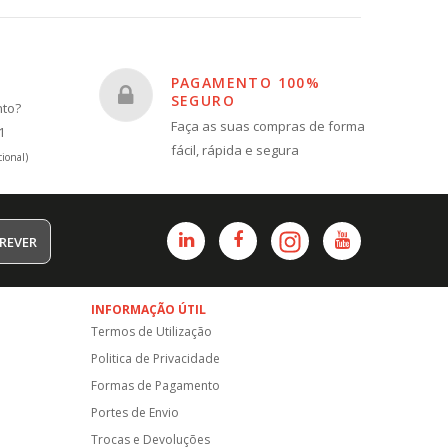
PAGAMENTO 100%
SEGURO
nto?
Faça as suas compras de forma
1
fácil, rápida e segura
ional)
REVER
INFORMAÇÃO ÚTIL
Termos de Utilização
Politica de Privacidade
Formas de Pagamento
Portes de Envio
Trocas e Devoluções