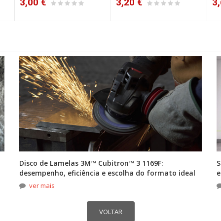
3,00 €
3,20 €
3,
Disco de Lamelas 3M™ Cubitron™ 3 1169F:
S
desempenho, eficiência e escolha do formato ideal
e
ver mais