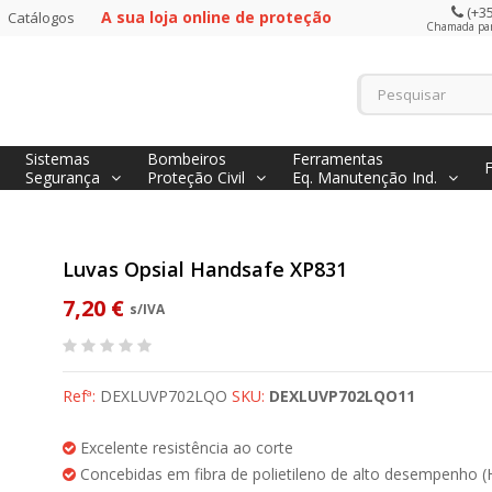
(+35
A sua loja online de proteção
Catálogos
Chamada para
Sistemas
Bombeiros
Ferramentas
Segurança
Proteção Civil
Eq. Manutenção Ind.
Luvas Opsial Handsafe XP831
7,20 €
s/IVA
Refª:
DEXLUVP702LQO
SKU:
DEXLUVP702LQO11
Excelente resistência ao corte
Concebidas em fibra de polietileno de alto desempenho (