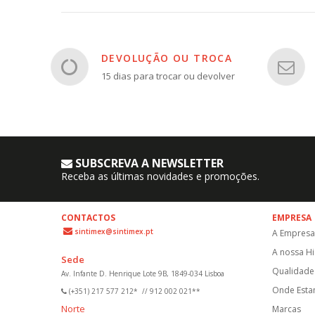
DEVOLUÇÃO OU TROCA
15 dias para trocar ou devolver
SUBSCREVA A NEWSLETTER
Receba as últimas novidades e promoções.
CONTACTOS
EMPRESA
sintimex@sintimex.pt
A Empresa
A nossa Hi
Sede
Qualidade 
Av. Infante D. Henrique Lote 9B, 1849-034 Lisboa
Onde Est
(+351) 217 577 212*
//
912 002 021**
Norte
Marcas