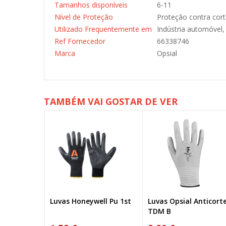
Tamanhos disponíveis
6-11
Nível de Proteção
Proteção contra cor
Utilizado Frequentemente em
Indústria automóvel,
Ref Fornecedor
66338746
Marca
Opsial
TAMBÉM VAI GOSTAR DE VER
 Punho
Luvas Honeywell Pu 1st
Luvas Opsial Anticort
Aberta
TDM B