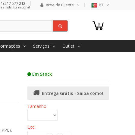
1) 217 577 212
Área de Cliente
PT
 a rede fixa nacional
0
Formações
Serviços
Outlet
Em Stock
Entrega Grátis - Saiba como!
Tamanho
Qtd:
HPPE),