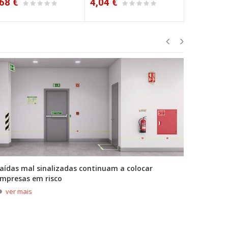
68 €
4,04 €
4,09 €
aídas mal sinalizadas continuam a colocar
A primei
mpresas em risco
durante
ver mais
ver m