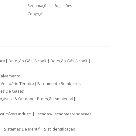
Reclamações e Sugestões
Copyright
nça
Deteção Gás, Alcoolí.
Deteção Gás,Alcooli.
Salvamento
Vestuário Térmico
Fardamento Bombeiros
res De Gases
ogística & Outdoor
Proteção Ambiental
sumíveis Industr.
Escadas/Escadotes/Andaimes
o
Sistemas De Identifi
Sist.Identificação