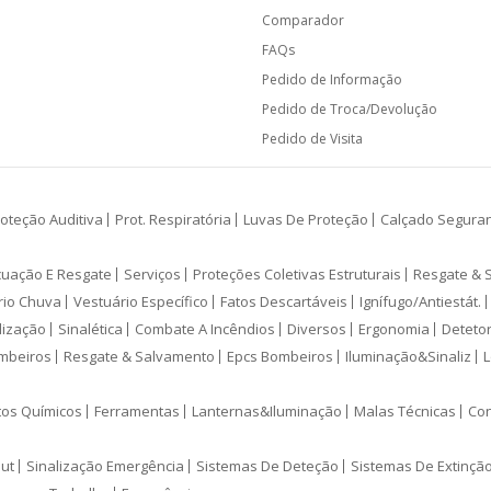
Comparador
FAQs
Pedido de Informação
Pedido de Troca/Devolução
Pedido de Visita
oteção Auditiva
Prot. Respiratória
Luvas De Proteção
Calçado Segura
cuação E Resgate
Serviços
Proteções Coletivas Estruturais
Resgate & 
rio Chuva
Vestuário Específico
Fatos Descartáveis
Ignífugo/Antiestát.
lização
Sinalética
Combate A Incêndios
Diversos
Ergonomia
Deteto
mbeiros
Resgate & Salvamento
Epcs Bombeiros
Iluminação&Sinaliz
L
tos Químicos
Ferramentas
Lanternas&Iluminação
Malas Técnicas
Con
ut
Sinalização Emergência
Sistemas De Deteção
Sistemas De Extinçã