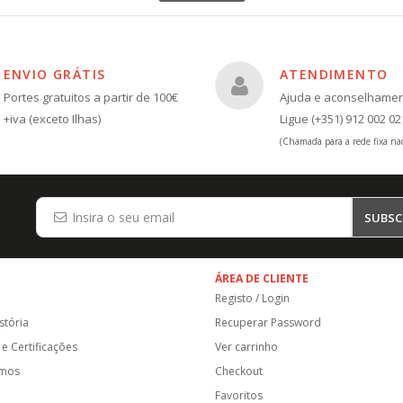
ENVIO GRÁTIS
ATENDIMENTO
Portes gratuitos a partir de 100€
Ajuda e aconselhame
+iva (exceto Ilhas)
Ligue (+351) 912 002 02
(Chamada para a rede fixa nac
SUBSC
ÁREA DE CLIENTE
Registo / Login
stória
Recuperar Password
e Certificações
Ver carrinho
amos
Checkout
Favoritos