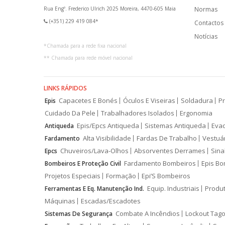
Rua Engº. Frederico Ulrich 2025 Moreira, 4470-605 Maia
Normas
(+351) 229 419 084*
Contactos
Notícias
*
Chamada para a rede fixa nacional
**
Chamada para rede móvel nacional
LINKS RÁPIDOS
Capacetes E Bonés
Óculos E Viseiras
Soldadura
Pr
Epis
Cuidado Da Pele
Trabalhadores Isolados
Ergonomia
Epis/Epcs Antiqueda
Sistemas Antiqueda
Eva
Antiqueda
Alta Visibilidade
Fardas De Trabalho
Vestuá
Fardamento
Chuveiros/Lava-Olhos
Absorventes Derrames
Sina
Epcs
Fardamento Bombeiros
Epis Bo
Bombeiros E Proteção Civil
Projetos Especiais
Formação
Epi’S Bombeiros
Equip. Industriais
Produ
Ferramentas E Eq. Manutenção Ind.
Máquinas
Escadas/Escadotes
Combate A Incêndios
Lockout Tago
Sistemas De Segurança