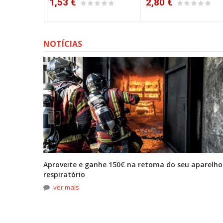
1,53 €
2,80 €
NOTÍCIAS
tona
Aproveite e ganhe 150€ na retoma do seu aparelho
respiratório
ver mais