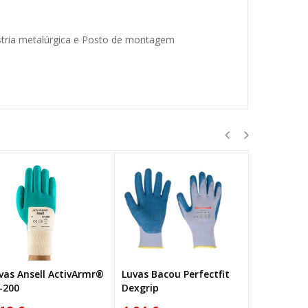
ústria metalúrgica e Posto de montagem
vas Ansell ActivArmr®
Luvas Bacou Perfectfit
Luvas Perfe
-200
Dexgrip
Polytril Ai