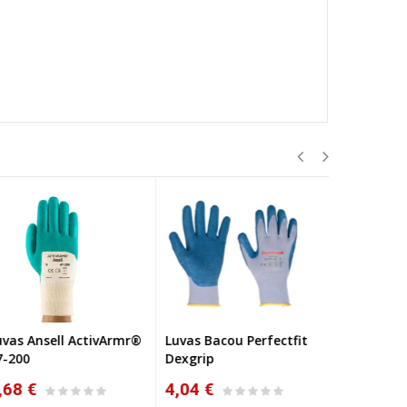
vas Ansell ActivArmr®
Luvas Bacou Perfectfit
Luvas Perfe
-200
Dexgrip
Polytril Ai
68 €
4,04 €
4,09 €