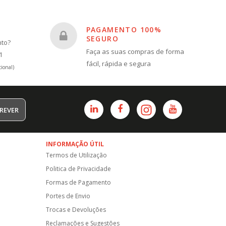
PAGAMENTO 100%
SEGURO
nto?
Faça as suas compras de forma
1
fácil, rápida e segura
ional)
REVER
INFORMAÇÃO ÚTIL
Termos de Utilização
Politica de Privacidade
Formas de Pagamento
Portes de Envio
Trocas e Devoluções
Reclamações e Sugestões