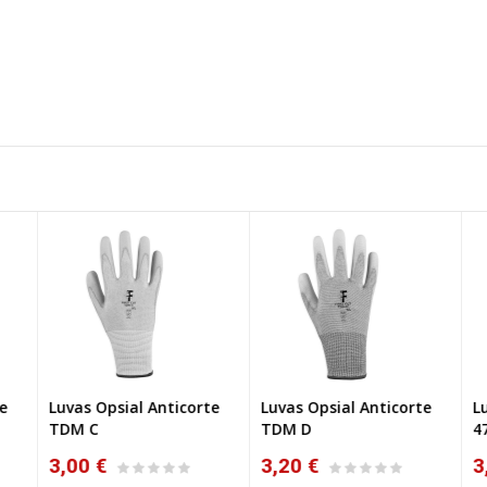
e
Luvas Opsial Anticorte
Luvas Opsial Anticorte
Lu
TDM C
TDM D
47
3,00 €
3,20 €
3,