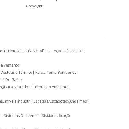
Copyright
nça
Deteção Gás, Alcoolí.
Deteção Gás,Alcooli.
Salvamento
Vestuário Térmico
Fardamento Bombeiros
res De Gases
ogística & Outdoor
Proteção Ambiental
sumíveis Industr.
Escadas/Escadotes/Andaimes
o
Sistemas De Identifi
Sist.Identificação