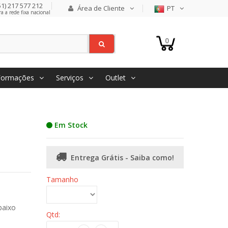
1) 217 577 212
Área de Cliente
PT
 a rede fixa nacional
0
Formações
Serviços
Outlet
Em Stock
Entrega Grátis - Saiba como!
Tamanho
baixo
Qtd: