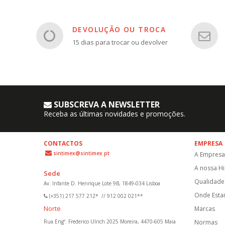
DEVOLUÇÃO OU TROCA
15 dias para trocar ou devolver
SUBSCREVA A NEWSLETTER
Receba as últimas novidades e promoções.
CONTACTOS
EMPRESA
sintimex@sintimex.pt
A Empresa
A nossa Hi
Sede
Qualidade 
Av. Infante D. Henrique Lote 9B, 1849-034 Lisboa
Onde Est
(+351) 217 577 212*
//
912 002 021**
Norte
Marcas
Rua Engº. Frederico Ulrich 2025 Moreira, 4470-605 Maia
Normas