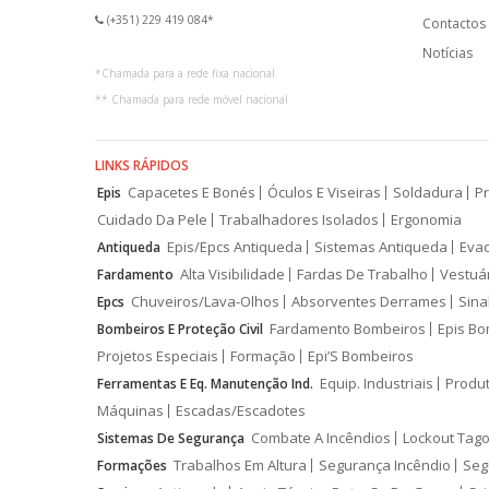
(+351) 229 419 084*
Contactos
Notícias
*
Chamada para a rede fixa nacional
**
Chamada para rede móvel nacional
LINKS RÁPIDOS
Capacetes E Bonés
Óculos E Viseiras
Soldadura
Pr
Epis
Cuidado Da Pele
Trabalhadores Isolados
Ergonomia
Epis/Epcs Antiqueda
Sistemas Antiqueda
Eva
Antiqueda
Alta Visibilidade
Fardas De Trabalho
Vestuá
Fardamento
Chuveiros/Lava-Olhos
Absorventes Derrames
Sina
Epcs
Fardamento Bombeiros
Epis Bo
Bombeiros E Proteção Civil
Projetos Especiais
Formação
Epi’S Bombeiros
Equip. Industriais
Produ
Ferramentas E Eq. Manutenção Ind.
Máquinas
Escadas/Escadotes
Combate A Incêndios
Lockout Tago
Sistemas De Segurança
Trabalhos Em Altura
Segurança Incêndio
Seg
Formações