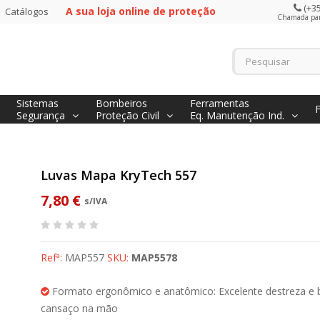
(+35
A sua loja online de proteção
Catálogos
Chamada para
Sistemas
Bombeiros
Ferramentas
Segurança
Proteção Civil
Eq. Manutenção Ind.
Luvas Mapa KryTech 557
7,80 €
s/IVA
Refª:
MAP557
SKU:
MAP5578
Formato ergonômico e anatômico: Excelente destreza e 
cansaço na mão