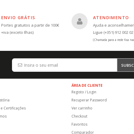
ENVIO GRÁTIS
ATENDIMENTO
Portes gratuitos a partir de 100€
Ajuda e aconselhame
+iva (exceto Ilhas)
Ligue (+351) 912 002 02
(Chamada para a rede fixa nac
SUBSC
ÁREA DE CLIENTE
Registo / Login
stória
Recuperar Password
e Certificações
Ver carrinho
amos
Checkout
Favoritos
Comparador