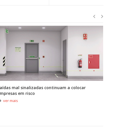
aídas mal sinalizadas continuam a colocar
A primei
mpresas em risco
durante
ver mais
ver m