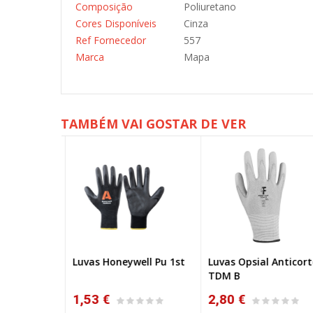
Composição
Poliuretano
Cores Disponíveis
Cinza
Ref Fornecedor
557
Marca
Mapa
TAMBÉM VAI GOSTAR DE VER
 Punho
Luvas Honeywell Pu 1st
Luvas Opsial Anticort
Aberta
TDM B
1,53 €
2,80 €