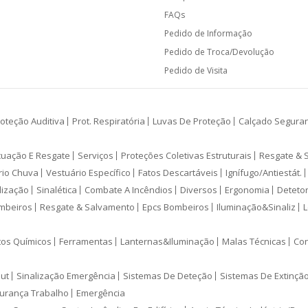
FAQs
Pedido de Informação
Pedido de Troca/Devolução
Pedido de Visita
oteção Auditiva
Prot. Respiratória
Luvas De Proteção
Calçado Segura
cuação E Resgate
Serviços
Proteções Coletivas Estruturais
Resgate & 
rio Chuva
Vestuário Específico
Fatos Descartáveis
Ignífugo/Antiestát.
lização
Sinalética
Combate A Incêndios
Diversos
Ergonomia
Deteto
mbeiros
Resgate & Salvamento
Epcs Bombeiros
Iluminação&Sinaliz
L
tos Químicos
Ferramentas
Lanternas&Iluminação
Malas Técnicas
Con
ut
Sinalização Emergência
Sistemas De Deteção
Sistemas De Extinçã
urança Trabalho
Emergência