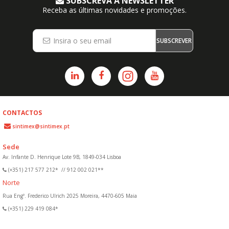
SUBSCREVA A NEWSLETTER
Receba as últimas novidades e promoções.
SUBSCREVER
CONTACTOS
sintimex@sintimex.pt
Sede
Av. Infante D. Henrique Lote 9B, 1849-034 Lisboa
(+351) 217 577 212*
//
912 002 021**
Norte
Rua Engº. Frederico Ulrich 2025 Moreira, 4470-605 Maia
(+351) 229 419 084*