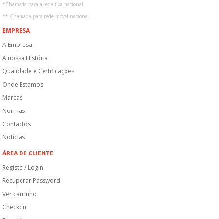
*
Chamada para a rede fixa nacional
**
Chamada para rede móvel nacional
EMPRESA
A Empresa
A nossa História
Qualidade e Certificações
Onde Estamos
Marcas
Normas
Contactos
Notícias
ÁREA DE CLIENTE
Registo / Login
Recuperar Password
Ver carrinho
Checkout