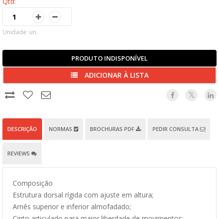
Qtd:
Unidade: un.
PRODUTO INDISPONÍVEL
ADICIONAR À LISTA
DESCRIÇÃO
NORMAS
BROCHURAS PDF
PEDIR CONSULTA
REVIEWS
Composição
Estrutura dorsal rígida com ajuste em altura;
Arnês superior e inferior almofadado;
Cinto articulado para maior liberdade de movimentos;