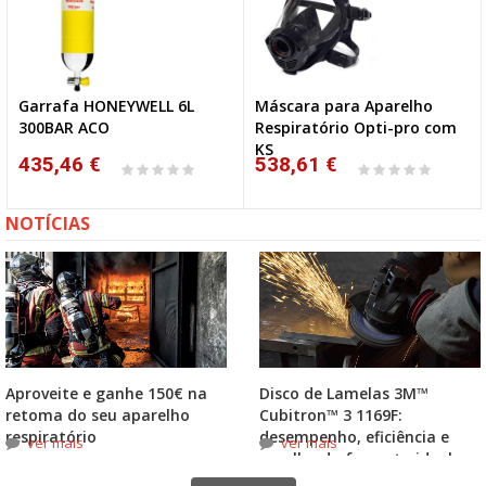
Garrafa HONEYWELL 6L
Máscara para Aparelho
300BAR ACO
Respiratório Opti-pro com
KS
435,46 €
538,61 €
NOTÍCIAS
Aproveite e ganhe 150€ na
Disco de Lamelas 3M™
retoma do seu aparelho
Cubitron™ 3 1169F:
respiratório
desempenho, eficiência e
ver mais
ver mais
escolha do formato ideal