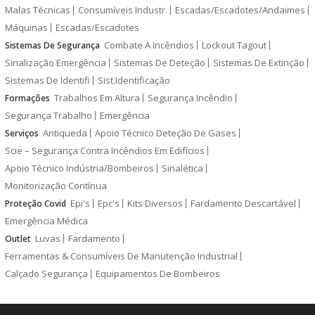
Malas Técnicas
Consumíveis Industr.
Escadas/Escadotes/Andaimes
Máquinas
Escadas/Escadotes
Combate A Incêndios
Lockout Tagout
Sistemas De Segurança
Sinalização Emergência
Sistemas De Deteção
Sistemas De Extinção
Sistemas De Identifi
Sist.Identificação
Trabalhos Em Altura
Segurança Incêndio
Formações
Segurança Trabalho
Emergência
Antiqueda
Apoio Técnico Deteção De Gases
Serviços
Scie – Segurança Contra Incêndios Em Edifícios
Apoio Técnico Indústria/Bombeiros
Sinalética
Monitorização Contínua
Epi's
Epc's
Kits Diversos
Fardamento Descartável
Proteção Covid
Emergência Médica
Luvas
Fardamento
Outlet
Ferramentas & Consumíveis De Manutenção Industrial
Calçado Segurança
Equipamentos De Bombeiros