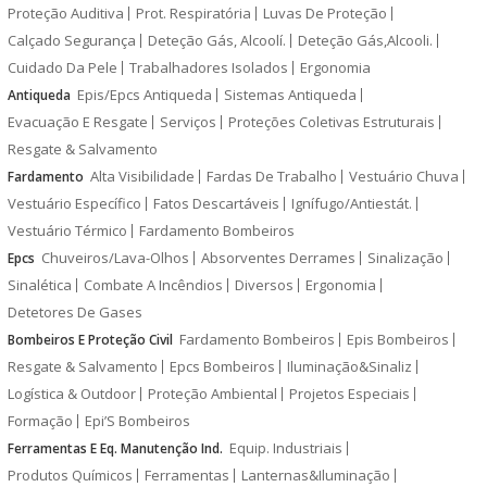
Proteção Auditiva
Prot. Respiratória
Luvas De Proteção
Calçado Segurança
Deteção Gás, Alcoolí.
Deteção Gás,Alcooli.
Cuidado Da Pele
Trabalhadores Isolados
Ergonomia
Epis/Epcs Antiqueda
Sistemas Antiqueda
Antiqueda
Evacuação E Resgate
Serviços
Proteções Coletivas Estruturais
Resgate & Salvamento
Alta Visibilidade
Fardas De Trabalho
Vestuário Chuva
Fardamento
Vestuário Específico
Fatos Descartáveis
Ignífugo/Antiestát.
Vestuário Térmico
Fardamento Bombeiros
Chuveiros/Lava-Olhos
Absorventes Derrames
Sinalização
Epcs
Sinalética
Combate A Incêndios
Diversos
Ergonomia
Detetores De Gases
Fardamento Bombeiros
Epis Bombeiros
Bombeiros E Proteção Civil
Resgate & Salvamento
Epcs Bombeiros
Iluminação&Sinaliz
Logística & Outdoor
Proteção Ambiental
Projetos Especiais
Formação
Epi’S Bombeiros
Equip. Industriais
Ferramentas E Eq. Manutenção Ind.
Produtos Químicos
Ferramentas
Lanternas&Iluminação