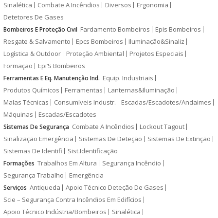
Sinalética
Combate A Incêndios
Diversos
Ergonomia
Detetores De Gases
Fardamento Bombeiros
Epis Bombeiros
Bombeiros E Proteção Civil
Resgate & Salvamento
Epcs Bombeiros
Iluminação&Sinaliz
Logística & Outdoor
Proteção Ambiental
Projetos Especiais
Formação
Epi’S Bombeiros
Equip. Industriais
Ferramentas E Eq. Manutenção Ind.
Produtos Químicos
Ferramentas
Lanternas&Iluminação
Malas Técnicas
Consumíveis Industr.
Escadas/Escadotes/Andaimes
Máquinas
Escadas/Escadotes
Combate A Incêndios
Lockout Tagout
Sistemas De Segurança
Sinalização Emergência
Sistemas De Deteção
Sistemas De Extinção
Sistemas De Identifi
Sist.Identificação
Trabalhos Em Altura
Segurança Incêndio
Formações
Segurança Trabalho
Emergência
Antiqueda
Apoio Técnico Deteção De Gases
Serviços
Scie – Segurança Contra Incêndios Em Edifícios
Apoio Técnico Indústria/Bombeiros
Sinalética