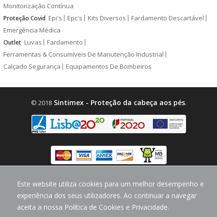
Monitorização Contínua
Epi's
Epc's
Kits Diversos
Fardamento Descartável
Proteção Covid
Emergência Médica
Luvas
Fardamento
Outlet
Ferramentas & Consumíveis De Manutenção Industrial
Calçado Segurança
Equipamentos De Bombeiros
Sintimex - Proteção da cabeça aos pés
© 2018
.
design by
CodeMind.PT
Este website utiliza cookies para um melhor desempenho e
Parceiro Digital desde 2018 Top 5% PME
experiência dos seus utilizadores. Ao continuar a navegar
aceita a nossa Política de Cookies e Privacidade.