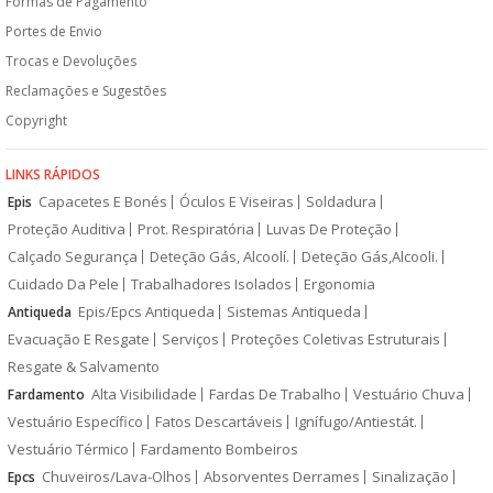
Formas de Pagamento
Portes de Envio
Trocas e Devoluções
Reclamações e Sugestões
Copyright
LINKS RÁPIDOS
Capacetes E Bonés
Óculos E Viseiras
Soldadura
Epis
Proteção Auditiva
Prot. Respiratória
Luvas De Proteção
Calçado Segurança
Deteção Gás, Alcoolí.
Deteção Gás,Alcooli.
Cuidado Da Pele
Trabalhadores Isolados
Ergonomia
Epis/Epcs Antiqueda
Sistemas Antiqueda
Antiqueda
Evacuação E Resgate
Serviços
Proteções Coletivas Estruturais
Resgate & Salvamento
Alta Visibilidade
Fardas De Trabalho
Vestuário Chuva
Fardamento
Vestuário Específico
Fatos Descartáveis
Ignífugo/Antiestát.
Vestuário Térmico
Fardamento Bombeiros
Chuveiros/Lava-Olhos
Absorventes Derrames
Sinalização
Epcs