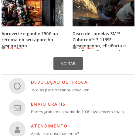
Aproveite e ganhe 150€ na
Disco de Lamelas 3M™
retoma do seu aparelho
Cubitron™ 3 1169F:
respiratório
desempenho, eficiência e
ver mais
ver mais
escolha do formato ideal
DEVOLUÇÃO OU TROCA
15 dias para trocar ou devolver
ENVIO GRÁTIS
Portes gratuitos a partir de 100€ +iva (exceto Ilhas)
ATENDIMENTO
Ajuda e aconselhamento?