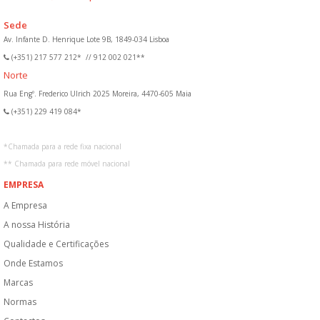
Sede
Av. Infante D. Henrique Lote 9B, 1849-034 Lisboa
(+351) 217 577 212*
//
912 002 021**
Norte
Rua Engº. Frederico Ulrich 2025 Moreira, 4470-605 Maia
(+351) 229 419 084*
*
Chamada para a rede fixa nacional
**
Chamada para rede móvel nacional
EMPRESA
A Empresa
A nossa História
Qualidade e Certificações
Onde Estamos
Marcas
Normas