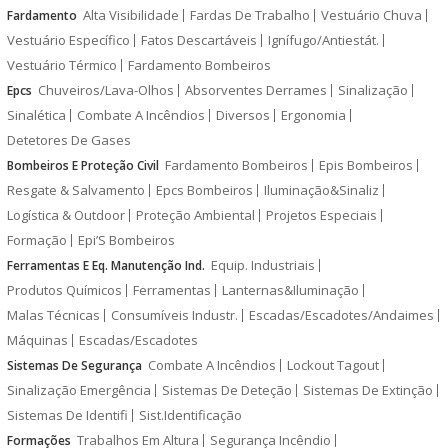
Alta Visibilidade
Fardas De Trabalho
Vestuário Chuva
Fardamento
Vestuário Específico
Fatos Descartáveis
Ignífugo/Antiestát.
Vestuário Térmico
Fardamento Bombeiros
Chuveiros/Lava-Olhos
Absorventes Derrames
Sinalização
Epcs
Sinalética
Combate A Incêndios
Diversos
Ergonomia
Detetores De Gases
Fardamento Bombeiros
Epis Bombeiros
Bombeiros E Proteção Civil
Resgate & Salvamento
Epcs Bombeiros
Iluminação&Sinaliz
Logística & Outdoor
Proteção Ambiental
Projetos Especiais
Formação
Epi’S Bombeiros
Equip. Industriais
Ferramentas E Eq. Manutenção Ind.
Produtos Químicos
Ferramentas
Lanternas&Iluminação
Malas Técnicas
Consumíveis Industr.
Escadas/Escadotes/Andaimes
Máquinas
Escadas/Escadotes
Combate A Incêndios
Lockout Tagout
Sistemas De Segurança
Sinalização Emergência
Sistemas De Deteção
Sistemas De Extinção
Sistemas De Identifi
Sist.Identificação
Trabalhos Em Altura
Segurança Incêndio
Formações