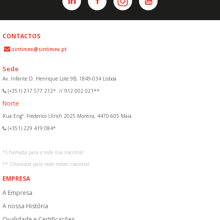
CONTACTOS
sintimex@sintimex.pt
Sede
Av. Infante D. Henrique Lote 9B, 1849-034 Lisboa
(+351) 217 577 212*
//
912 002 021**
Norte
Rua Engº. Frederico Ulrich 2025 Moreira, 4470-605 Maia
(+351) 229 419 084*
*
Chamada para a rede fixa nacional
**
Chamada para rede móvel nacional
EMPRESA
A Empresa
A nossa História
Qualidade e Certificações