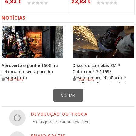
6,83 €
23,83 €
NOTÍCIAS
Aproveite e ganhe 150€ na
Disco de Lamelas 3M™
retoma do seu aparelho
Cubitron™ 3 1169F:
respiratório
desempenho, eficiência e
ver mais
ver mais
escolha do formato ideal
DEVOLUÇÃO OU TROCA
15 dias para trocar ou devolver
ENVIO GRÁTIS