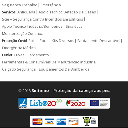
Segurança Trabalho
Emergência
Antiqueda
Apoio Técnico Deteção De Gases
Serviços
Scie – Segurança Contra Incêndios Em Edifícios
Apoio Técnico Indústria/Bombeiros
Sinalética
Monitorização Contínua
Epi's
Epc's
Kits Diversos
Fardamento Descartável
Proteção Covid
Emergência Médica
Luvas
Fardamento
Outlet
Ferramentas & Consumíveis De Manutenção Industrial
Calçado Segurança
Equipamentos De Bombeiros
Sintimex - Proteção da cabeça aos pés
© 2018
.