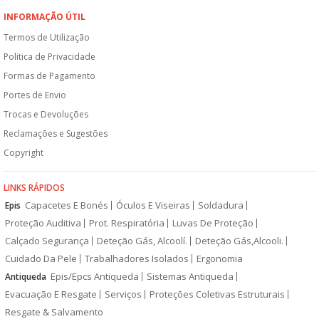
INFORMAÇÃO ÚTIL
Termos de Utilização
Politica de Privacidade
Formas de Pagamento
Portes de Envio
Trocas e Devoluções
Reclamações e Sugestões
Copyright
LINKS RÁPIDOS
Capacetes E Bonés
Óculos E Viseiras
Soldadura
Epis
Proteção Auditiva
Prot. Respiratória
Luvas De Proteção
Calçado Segurança
Deteção Gás, Alcoolí.
Deteção Gás,Alcooli.
Cuidado Da Pele
Trabalhadores Isolados
Ergonomia
Epis/Epcs Antiqueda
Sistemas Antiqueda
Antiqueda
Evacuação E Resgate
Serviços
Proteções Coletivas Estruturais
Resgate & Salvamento