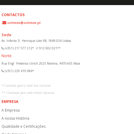
CONTACTOS
sintimex@sintimex.pt
Sede
Av. Infante D. Henrique Lote 9B, 1849-034 Lisboa
(+351) 217 577 212*
//
912 002 021**
Norte
Rua Engº. Frederico Ulrich 2025 Moreira, 4470-605 Maia
(+351) 229 419 084*
*
Chamada para a rede fixa nacional
**
Chamada para rede móvel nacional
EMPRESA
A Empresa
A nossa História
Qualidade e Certificações