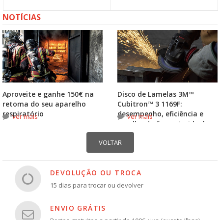
NOTÍCIAS
Aproveite e ganhe 150€ na
Disco de Lamelas 3M™
retoma do seu aparelho
Cubitron™ 3 1169F:
respiratório
desempenho, eficiência e
ver mais
ver mais
escolha do formato ideal
DEVOLUÇÃO OU TROCA
15 dias para trocar ou devolver
ENVIO GRÁTIS