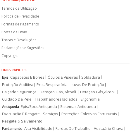
Termos de Utilização
Politica de Privacidade
Formas de Pagamento
Portes de Envio
Trocas e Devoluções
Reclamações e Sugestões
Copyright
LINKS RÁPIDOS
Capacetes E Bonés
Óculos E Viseiras
Soldadura
Epis
Proteção Auditiva
Prot. Respiratória
Luvas De Proteção
Calçado Segurança
Deteção Gás, Alcoolí.
Deteção Gás,Alcooli.
Cuidado Da Pele
Trabalhadores Isolados
Ergonomia
Epis/Epcs Antiqueda
Sistemas Antiqueda
Antiqueda
Evacuação E Resgate
Serviços
Proteções Coletivas Estruturais
Resgate & Salvamento
Alta Visibilidade
Fardas De Trabalho
Vestuário Chuva
Fardamento