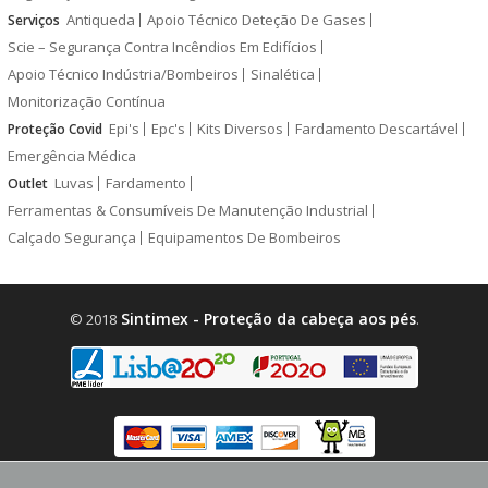
Antiqueda
Apoio Técnico Deteção De Gases
Serviços
Scie – Segurança Contra Incêndios Em Edifícios
Apoio Técnico Indústria/Bombeiros
Sinalética
Monitorização Contínua
Epi's
Epc's
Kits Diversos
Fardamento Descartável
Proteção Covid
Emergência Médica
Luvas
Fardamento
Outlet
Ferramentas & Consumíveis De Manutenção Industrial
Calçado Segurança
Equipamentos De Bombeiros
Sintimex - Proteção da cabeça aos pés
© 2018
.