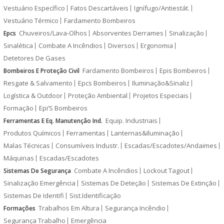
Vestuário Específico
Fatos Descartáveis
Ignífugo/Antiestát.
Vestuário Térmico
Fardamento Bombeiros
Chuveiros/Lava-Olhos
Absorventes Derrames
Sinalização
Epcs
Sinalética
Combate A Incêndios
Diversos
Ergonomia
Detetores De Gases
Fardamento Bombeiros
Epis Bombeiros
Bombeiros E Proteção Civil
Resgate & Salvamento
Epcs Bombeiros
Iluminação&Sinaliz
Logística & Outdoor
Proteção Ambiental
Projetos Especiais
Formação
Epi’S Bombeiros
Equip. Industriais
Ferramentas E Eq. Manutenção Ind.
Produtos Químicos
Ferramentas
Lanternas&Iluminação
Malas Técnicas
Consumíveis Industr.
Escadas/Escadotes/Andaimes
Máquinas
Escadas/Escadotes
Combate A Incêndios
Lockout Tagout
Sistemas De Segurança
Sinalização Emergência
Sistemas De Deteção
Sistemas De Extinção
Sistemas De Identifi
Sist.Identificação
Trabalhos Em Altura
Segurança Incêndio
Formações
Segurança Trabalho
Emergência