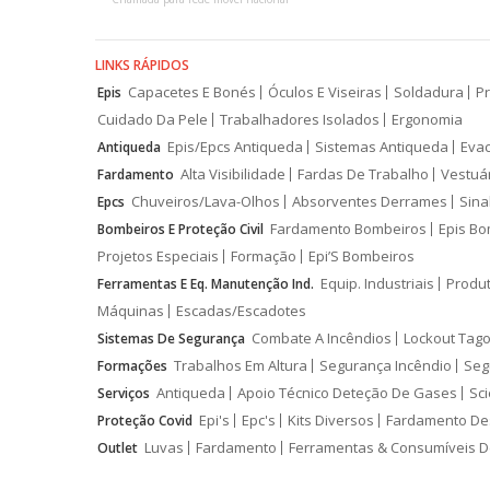
LINKS RÁPIDOS
Capacetes E Bonés
Óculos E Viseiras
Soldadura
Pr
Epis
Cuidado Da Pele
Trabalhadores Isolados
Ergonomia
Epis/Epcs Antiqueda
Sistemas Antiqueda
Eva
Antiqueda
Alta Visibilidade
Fardas De Trabalho
Vestuá
Fardamento
Chuveiros/Lava-Olhos
Absorventes Derrames
Sina
Epcs
Fardamento Bombeiros
Epis Bo
Bombeiros E Proteção Civil
Projetos Especiais
Formação
Epi’S Bombeiros
Equip. Industriais
Produ
Ferramentas E Eq. Manutenção Ind.
Máquinas
Escadas/Escadotes
Combate A Incêndios
Lockout Tago
Sistemas De Segurança
Trabalhos Em Altura
Segurança Incêndio
Seg
Formações
Antiqueda
Apoio Técnico Deteção De Gases
Sci
Serviços
Epi's
Epc's
Kits Diversos
Fardamento De
Proteção Covid
Luvas
Fardamento
Ferramentas & Consumíveis D
Outlet