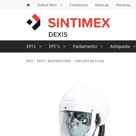
Sobre Nós
Contactos
Marcas
Normas
EPI's
EPC's
Fardamento
Antiqueda
EPIS
PROT. RESPIRATÓRIA
CAPUZES DE FUGA