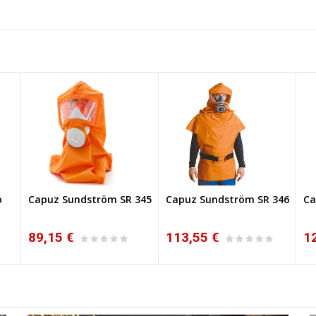
o
Capuz Sundström SR 345
Capuz Sundström SR 346
Ca
89,15 €
113,55 €
1