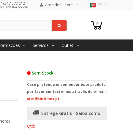
1) 217 577 212
Área de Cliente
PT
 a rede fixa nacional
0
Formações
Serviços
Outlet
Sem Stock
Caso pretenda encomendar este produto,
por favor contacte-nos através do e-mail:
site@sintimex.pt
Entrega Grátis - Saiba como!
lmente
Qtd: