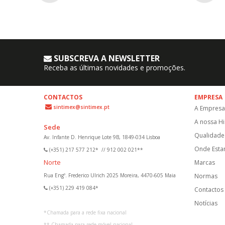
SUBSCREVA A NEWSLETTER
Receba as últimas novidades e promoções.
CONTACTOS
EMPRESA
sintimex@sintimex.pt
A Empresa
A nossa Hi
Sede
Qualidade 
Av. Infante D. Henrique Lote 9B, 1849-034 Lisboa
Onde Est
(+351) 217 577 212*
//
912 002 021**
Norte
Marcas
Rua Engº. Frederico Ulrich 2025 Moreira, 4470-605 Maia
Normas
(+351) 229 419 084*
Contactos
Notícias
*
Chamada para a rede fixa nacional
**
Chamada para rede móvel nacional