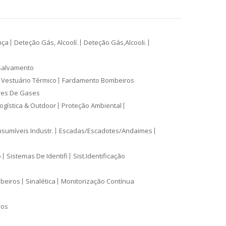
nça
Deteção Gás, Alcoolí.
Deteção Gás,Alcooli.
Salvamento
Vestuário Térmico
Fardamento Bombeiros
res De Gases
ogística & Outdoor
Proteção Ambiental
sumíveis Industr.
Escadas/Escadotes/Andaimes
o
Sistemas De Identifi
Sist.Identificação
mbeiros
Sinalética
Monitorização Contínua
ros