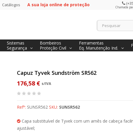
(+35
A sua loja online de proteção
Catálogos
Chamada para
Sistemas
Bombeiros
Ferramentas
Segurança
Proteção Civil
Eq. Manutenção Ind.
Capuz Tyvek Sundström SR562
176,58 €
s/IVA
Refª:
SUNSR562
SKU:
SUNSR562
Capa substituível de Tyvek com um arnês de cabeça faci
ajustável;