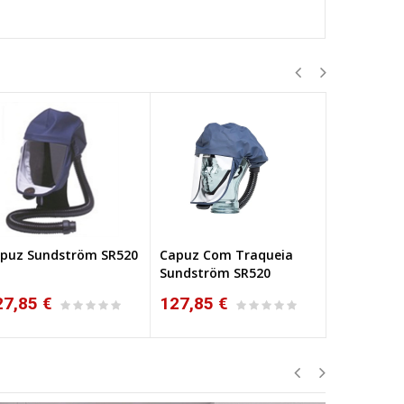
puz Sundström SR520
Capuz Com Traqueia
Capuz Sun
Sundström SR520
27,85 €
127,85 €
165,35 €