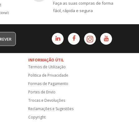
Faça as suas compras de forma
1
fácil, rápida e segura
ional)
REVER
INFORMAÇÃO ÚTIL
Termos de Utilização
Politica de Privacidade
Formas de Pagamento
Portes de Envio
Trocas e Devoluções
Reclamações e Sugestões
Copyright