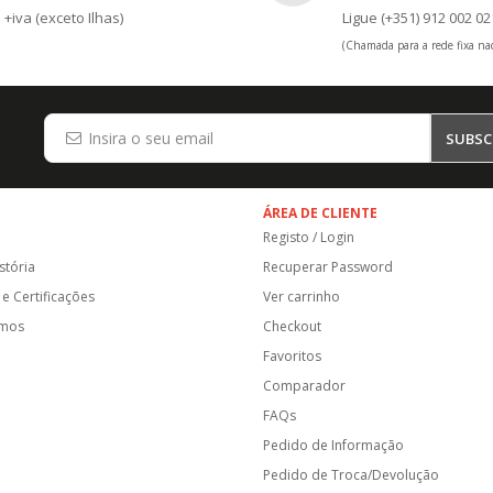
+iva (exceto Ilhas)
Ligue (+351) 912 002 02
(Chamada para a rede fixa nac
SUBSC
ÁREA DE CLIENTE
Registo / Login
stória
Recuperar Password
e Certificações
Ver carrinho
amos
Checkout
Favoritos
Comparador
FAQs
Pedido de Informação
Pedido de Troca/Devolução