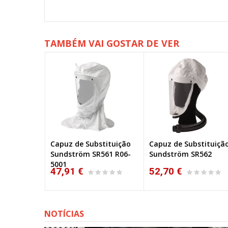
TAMBÉM VAI GOSTAR DE VER
a
Capuz de Substituição
Capuz de Substituiçã
R64
Sundström SR561 R06-
Sundström SR562
5001
47,91 €
52,70 €
NOTÍCIAS