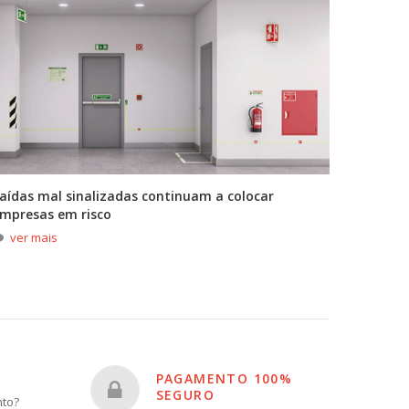
aídas mal sinalizadas continuam a colocar
A primei
mpresas em risco
durante
ver mais
ver m
PAGAMENTO 100%
SEGURO
nto?