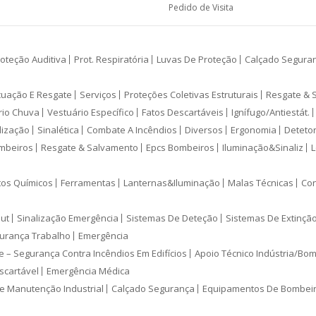
Pedido de Visita
oteção Auditiva
Prot. Respiratória
Luvas De Proteção
Calçado Segura
cuação E Resgate
Serviços
Proteções Coletivas Estruturais
Resgate & 
rio Chuva
Vestuário Específico
Fatos Descartáveis
Ignífugo/Antiestát.
lização
Sinalética
Combate A Incêndios
Diversos
Ergonomia
Deteto
mbeiros
Resgate & Salvamento
Epcs Bombeiros
Iluminação&Sinaliz
L
tos Químicos
Ferramentas
Lanternas&Iluminação
Malas Técnicas
Con
ut
Sinalização Emergência
Sistemas De Deteção
Sistemas De Extinçã
urança Trabalho
Emergência
e – Segurança Contra Incêndios Em Edifícios
Apoio Técnico Indústria/Bo
scartável
Emergência Médica
e Manutenção Industrial
Calçado Segurança
Equipamentos De Bombei