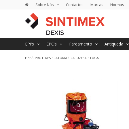
Sobre Nós
Contactos
Marcas
Normas
EPI's
EPC's
Fardamento
Antiqueda
EPIS
PROT. RESPIRATÓRIA
CAPUZES DE FUGA