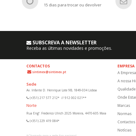
15 dias para trocar ou devolver
SUBSCREVA A NEWSLETTER
Receba as últimas novidades e promoções.
CONTACTOS
EMPRESA
sintimex@sintimex.pt
A Empresa
A nossa Hi
Sede
Qualidade 
Av. Infante D. Henrique Lote 9B, 1849-034 Lisboa
Onde Est
(+351) 217 577 212*
//
912 002 021**
Norte
Marcas
Rua Engº. Frederico Ulrich 2025 Moreira, 4470-605 Maia
Normas
(+351) 229 419 084*
Contactos
Notícias
*
Chamada para a rede fixa nacional