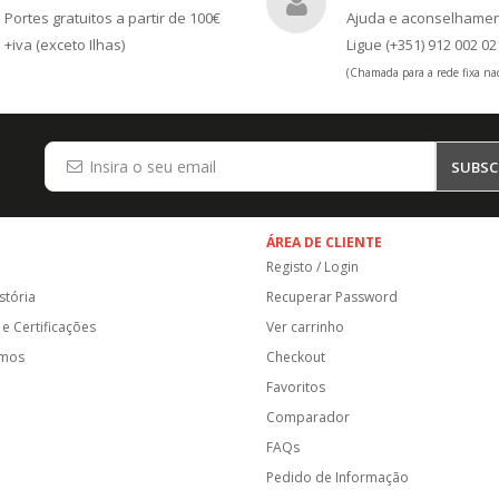
Portes gratuitos a partir de 100€
Ajuda e aconselhame
+iva (exceto Ilhas)
Ligue (+351) 912 002 02
(Chamada para a rede fixa nac
SUBSC
ÁREA DE CLIENTE
Registo / Login
stória
Recuperar Password
e Certificações
Ver carrinho
amos
Checkout
Favoritos
Comparador
FAQs
Pedido de Informação