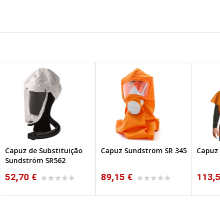
o
Capuz Sundström SR 345
Capuz Sundström SR 346
Ca
89,15 €
113,55 €
1