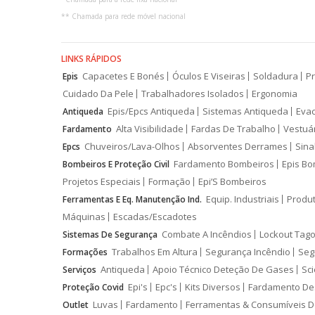
**
Chamada para rede móvel nacional
LINKS RÁPIDOS
Capacetes E Bonés
Óculos E Viseiras
Soldadura
Pr
Epis
Cuidado Da Pele
Trabalhadores Isolados
Ergonomia
Epis/Epcs Antiqueda
Sistemas Antiqueda
Eva
Antiqueda
Alta Visibilidade
Fardas De Trabalho
Vestuá
Fardamento
Chuveiros/Lava-Olhos
Absorventes Derrames
Sina
Epcs
Fardamento Bombeiros
Epis Bo
Bombeiros E Proteção Civil
Projetos Especiais
Formação
Epi’S Bombeiros
Equip. Industriais
Produ
Ferramentas E Eq. Manutenção Ind.
Máquinas
Escadas/Escadotes
Combate A Incêndios
Lockout Tago
Sistemas De Segurança
Trabalhos Em Altura
Segurança Incêndio
Seg
Formações
Antiqueda
Apoio Técnico Deteção De Gases
Sci
Serviços
Epi's
Epc's
Kits Diversos
Fardamento De
Proteção Covid
Luvas
Fardamento
Ferramentas & Consumíveis D
Outlet