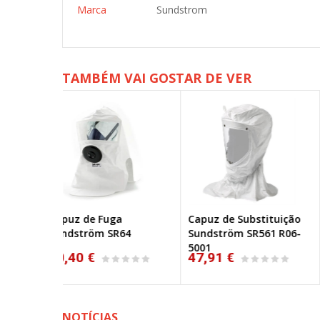
Marca
Sundstrom
TAMBÉM VAI GOSTAR DE VER
a
Capuz de Substituição
Capuz de Substituiçã
R64
Sundström SR561 R06-
Sundström SR562
5001
47,91 €
52,70 €
NOTÍCIAS