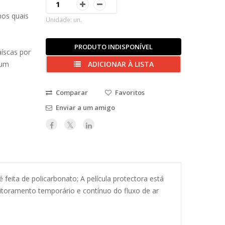
nos quais
Unidade: un.
PRODUTO INDISPONÍVEL
aíscas por
 um
ADICIONAR À LISTA
Comparar
Favoritos
Enviar a um amigo
 feita de policarbonato; A película protectora está
itoramento temporário e contínuo do fluxo de ar