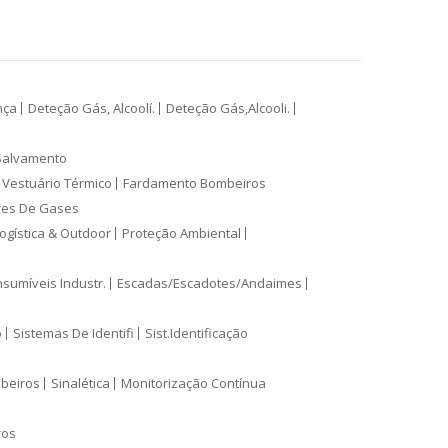
nça
Deteção Gás, Alcoolí.
Deteção Gás,Alcooli.
Salvamento
Vestuário Térmico
Fardamento Bombeiros
res De Gases
ogística & Outdoor
Proteção Ambiental
sumíveis Industr.
Escadas/Escadotes/Andaimes
o
Sistemas De Identifi
Sist.Identificação
mbeiros
Sinalética
Monitorização Contínua
ros