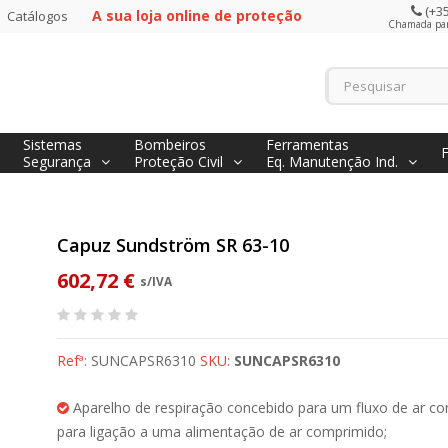
(+35
A sua loja online de proteção
Catálogos
Chamada para
Sistemas
Bombeiros
Ferramentas
Segurança
Proteção Civil
Eq. Manutenção Ind.
Capuz Sundström SR 63-10
602,72 €
s/IVA
Refª:
SUNCAPSR6310
SKU:
SUNCAPSR6310
Aparelho de respiração concebido para um fluxo de ar co
para ligação a uma alimentação de ar comprimido;