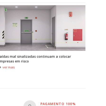
aídas mal sinalizadas continuam a colocar
A primei
mpresas em risco
durante
ver mais
ver m
PAGAMENTO 100%