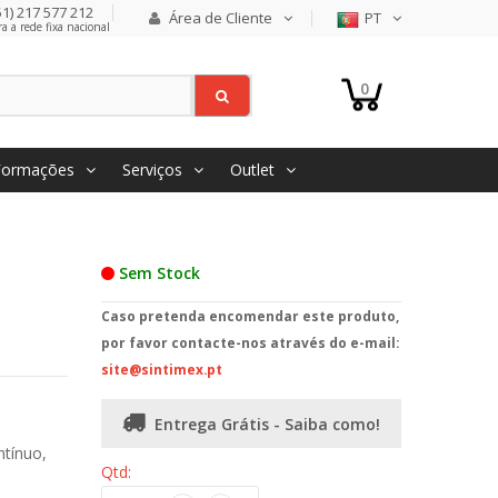
1) 217 577 212
Área de Cliente
PT
 a rede fixa nacional
0
Formações
Serviços
Outlet
Sem Stock
Caso pretenda encomendar este produto,
por favor contacte-nos através do e-mail:
site@sintimex.pt
Entrega Grátis - Saiba como!
ntínuo,
Qtd: