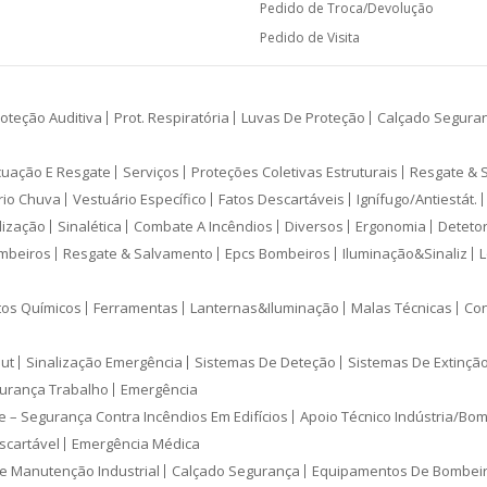
Pedido de Troca/Devolução
Pedido de Visita
oteção Auditiva
Prot. Respiratória
Luvas De Proteção
Calçado Segura
cuação E Resgate
Serviços
Proteções Coletivas Estruturais
Resgate & 
rio Chuva
Vestuário Específico
Fatos Descartáveis
Ignífugo/Antiestát.
lização
Sinalética
Combate A Incêndios
Diversos
Ergonomia
Deteto
mbeiros
Resgate & Salvamento
Epcs Bombeiros
Iluminação&Sinaliz
L
tos Químicos
Ferramentas
Lanternas&Iluminação
Malas Técnicas
Con
ut
Sinalização Emergência
Sistemas De Deteção
Sistemas De Extinçã
urança Trabalho
Emergência
e – Segurança Contra Incêndios Em Edifícios
Apoio Técnico Indústria/Bo
scartável
Emergência Médica
e Manutenção Industrial
Calçado Segurança
Equipamentos De Bombei