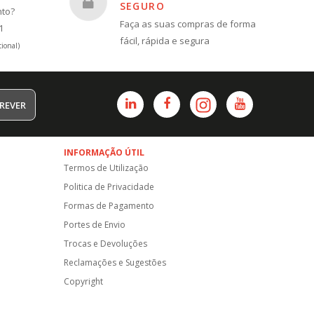
SEGURO
nto?
Faça as suas compras de forma
1
fácil, rápida e segura
ional)
REVER
INFORMAÇÃO ÚTIL
Termos de Utilização
Politica de Privacidade
Formas de Pagamento
Portes de Envio
Trocas e Devoluções
Reclamações e Sugestões
Copyright