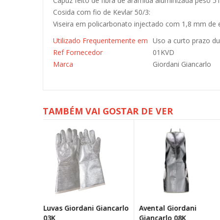
Capuz feito de fibra de aramida aluminizada peso 5
Cosida com fio de Kevlar 50/3:
Viseira em policarbonato injectado com 1,8 mm de
Utilizado Frequentemente em
Uso a curto prazo du
Ref Fornecedor
01KVD
Marca
Giordani Giancarlo
TAMBÉM VAI GOSTAR DE VER
i Giancarlo
Avental Giordani
Polainitos Giordani
Giancarlo 08K
Giancarlo Aramida