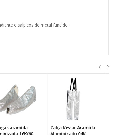
iante e salpicos de metal fundido.
lça Kevlar Aramida
Calça Aluminizada 04PA
Bata Kevl
uminizado 04K
S&L
Aluminiza