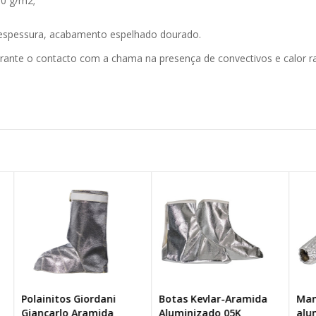
10 g/m2;
 espessura, acabamento espelhado dourado.
rante o contacto com a chama na presença de convectivos e calor rad
Botas Kevlar-Aramida
Mangas aramida
Ca
Aluminizado 05K
aluminizada 16K/60
Al