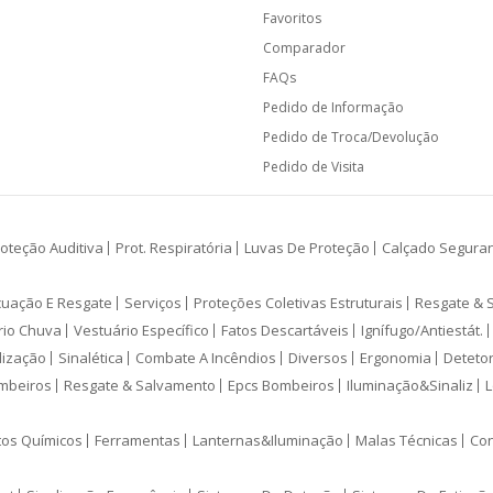
Favoritos
Comparador
FAQs
Pedido de Informação
Pedido de Troca/Devolução
Pedido de Visita
oteção Auditiva
Prot. Respiratória
Luvas De Proteção
Calçado Segura
cuação E Resgate
Serviços
Proteções Coletivas Estruturais
Resgate & 
rio Chuva
Vestuário Específico
Fatos Descartáveis
Ignífugo/Antiestát.
lização
Sinalética
Combate A Incêndios
Diversos
Ergonomia
Deteto
mbeiros
Resgate & Salvamento
Epcs Bombeiros
Iluminação&Sinaliz
L
tos Químicos
Ferramentas
Lanternas&Iluminação
Malas Técnicas
Con