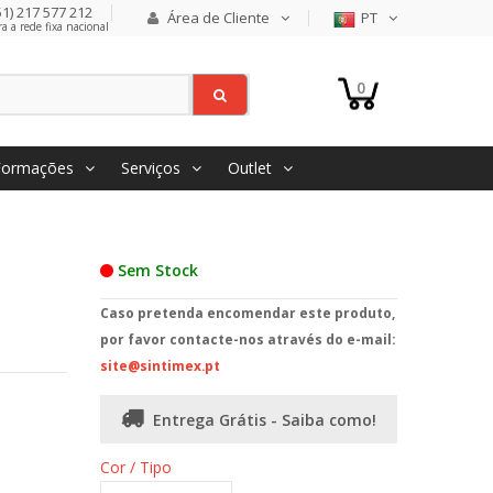
1) 217 577 212
Área de Cliente
PT
 a rede fixa nacional
0
Formações
Serviços
Outlet
Sem Stock
Caso pretenda encomendar este produto,
por favor contacte-nos através do e-mail:
site@sintimex.pt
Entrega Grátis - Saiba como!
Cor / Tipo