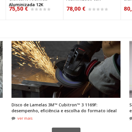
78,00 €
80,00 €
2
Disco de Lamelas 3M™ Cubitron™ 3 1169F:
S
desempenho, eficiência e escolha do formato ideal
e
ver mais