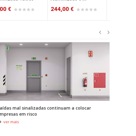
44,00 €
262,00 €
285,00 €
aídas mal sinalizadas continuam a colocar
A primei
mpresas em risco
durante
ver mais
ver m