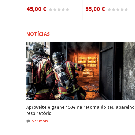
Aluminizada 12K
65,00 €
75,50 €
NOTÍCIAS
tona
Aproveite e ganhe 150€ na retoma do seu aparelho
respiratório
ver mais