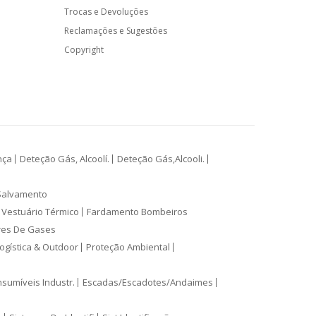
Trocas e Devoluções
Reclamações e Sugestões
Copyright
nça
Deteção Gás, Alcoolí.
Deteção Gás,Alcooli.
Salvamento
Vestuário Térmico
Fardamento Bombeiros
res De Gases
ogística & Outdoor
Proteção Ambiental
sumíveis Industr.
Escadas/Escadotes/Andaimes