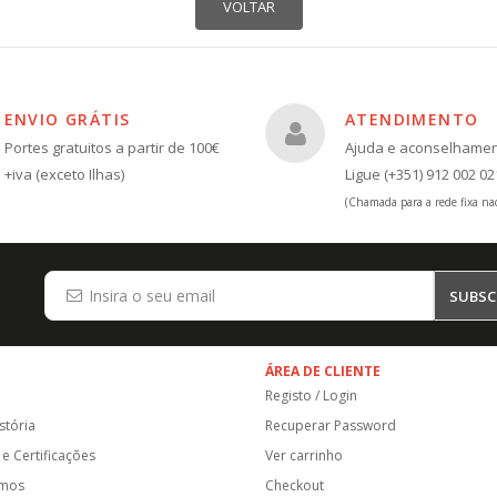
ENVIO GRÁTIS
ATENDIMENTO
Portes gratuitos a partir de 100€
Ajuda e aconselhame
+iva (exceto Ilhas)
Ligue (+351) 912 002 02
(Chamada para a rede fixa nac
SUBSC
ÁREA DE CLIENTE
Registo / Login
stória
Recuperar Password
e Certificações
Ver carrinho
amos
Checkout