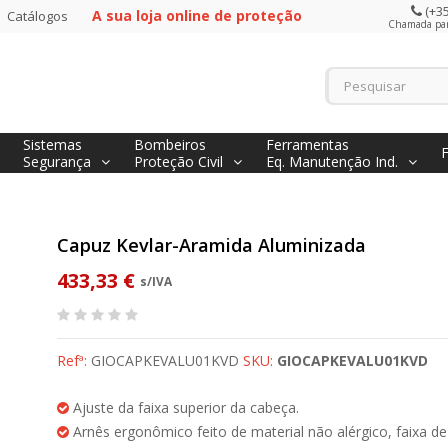
(+35
A sua loja online de proteção
Catálogos
Chamada para
Sistemas
Bombeiros
Ferramentas
Segurança
Proteção Civil
Eq. Manutenção Ind.
Capuz Kevlar-Aramida Aluminizada
433,33 €
s/IVA
Refª:
GIOCAPKEVALU01KVD
SKU:
GIOCAPKEVALU01KVD
Ajuste da faixa superior da cabeça.
Arnês ergonômico feito de material não alérgico, faixa de