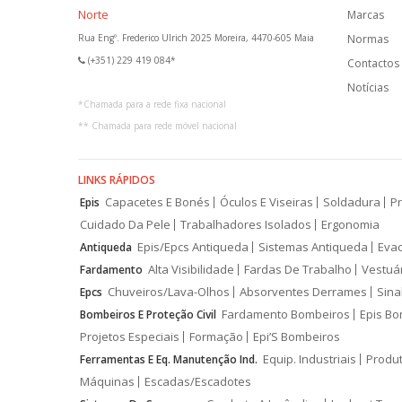
Norte
Marcas
Rua Engº. Frederico Ulrich 2025 Moreira, 4470-605 Maia
Normas
(+351) 229 419 084*
Contactos
Notícias
*
Chamada para a rede fixa nacional
**
Chamada para rede móvel nacional
LINKS RÁPIDOS
Capacetes E Bonés
Óculos E Viseiras
Soldadura
Pr
Epis
Cuidado Da Pele
Trabalhadores Isolados
Ergonomia
Epis/Epcs Antiqueda
Sistemas Antiqueda
Eva
Antiqueda
Alta Visibilidade
Fardas De Trabalho
Vestuá
Fardamento
Chuveiros/Lava-Olhos
Absorventes Derrames
Sina
Epcs
Fardamento Bombeiros
Epis Bo
Bombeiros E Proteção Civil
Projetos Especiais
Formação
Epi’S Bombeiros
Equip. Industriais
Produ
Ferramentas E Eq. Manutenção Ind.
Máquinas
Escadas/Escadotes