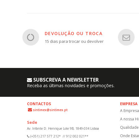
DEVOLUÇÃO OU TROCA
15 dias para trocar ou devolver
SUBSCREVA A NEWSLETTER
Receba as últimas novidades e promoções.
CONTACTOS
EMPRESA
sintimex@sintimex.pt
A Empresa
A nossa Hi
Sede
Qualidade 
Av. Infante D. Henrique Lote 9B, 1849-034 Lisboa
Onde Est
(+351) 217 577 212*
//
912 002 021**