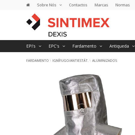
Sobre Nós
Contactos
Marcas
Normas
EPI's
EPC's
Fardamento
Antiqueda
FARDAMENTO
IGNÍFUGO/ANTIESTÁT.
ALUMINIZADOS