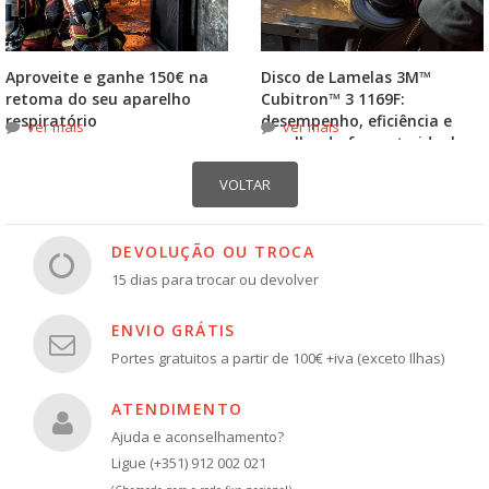
Aproveite e ganhe 150€ na
Disco de Lamelas 3M™
retoma do seu aparelho
Cubitron™ 3 1169F:
respiratório
desempenho, eficiência e
ver mais
ver mais
escolha do formato ideal
DEVOLUÇÃO OU TROCA
15 dias para trocar ou devolver
ENVIO GRÁTIS
Portes gratuitos a partir de 100€ +iva (exceto Ilhas)
ATENDIMENTO
Ajuda e aconselhamento?
Ligue (+351) 912 002 021