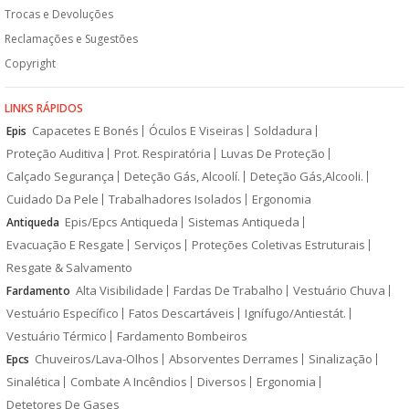
Trocas e Devoluções
Reclamações e Sugestões
Copyright
LINKS RÁPIDOS
Capacetes E Bonés
Óculos E Viseiras
Soldadura
Epis
Proteção Auditiva
Prot. Respiratória
Luvas De Proteção
Calçado Segurança
Deteção Gás, Alcoolí.
Deteção Gás,Alcooli.
Cuidado Da Pele
Trabalhadores Isolados
Ergonomia
Epis/Epcs Antiqueda
Sistemas Antiqueda
Antiqueda
Evacuação E Resgate
Serviços
Proteções Coletivas Estruturais
Resgate & Salvamento
Alta Visibilidade
Fardas De Trabalho
Vestuário Chuva
Fardamento
Vestuário Específico
Fatos Descartáveis
Ignífugo/Antiestát.
Vestuário Térmico
Fardamento Bombeiros
Chuveiros/Lava-Olhos
Absorventes Derrames
Sinalização
Epcs
Sinalética
Combate A Incêndios
Diversos
Ergonomia
Detetores De Gases