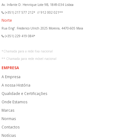
Av. Infante D. Henrique Lote 9B, 1849-034 Lisboa
(+351) 217 577 212*
//
912 002 021**
Norte
Rua Engº. Frederico Ulrich 2025 Moreira, 4470-605 Maia
(+351) 229 419 084*
*
Chamada para a rede fixa nacional
**
Chamada para rede móvel nacional
EMPRESA
A Empresa
A nossa História
Qualidade e Certificações
Onde Estamos
Marcas
Normas
Contactos
Notícias