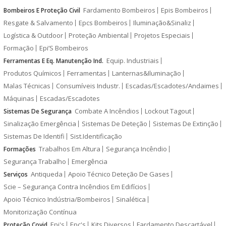
Fardamento Bombeiros
Epis Bombeiros
Bombeiros E Proteção Civil
Resgate & Salvamento
Epcs Bombeiros
Iluminação&Sinaliz
Logística & Outdoor
Proteção Ambiental
Projetos Especiais
Formação
Epi’S Bombeiros
Equip. Industriais
Ferramentas E Eq. Manutenção Ind.
Produtos Químicos
Ferramentas
Lanternas&Iluminação
Malas Técnicas
Consumíveis Industr.
Escadas/Escadotes/Andaimes
Máquinas
Escadas/Escadotes
Combate A Incêndios
Lockout Tagout
Sistemas De Segurança
Sinalização Emergência
Sistemas De Deteção
Sistemas De Extinção
Sistemas De Identifi
Sist.Identificação
Trabalhos Em Altura
Segurança Incêndio
Formações
Segurança Trabalho
Emergência
Antiqueda
Apoio Técnico Deteção De Gases
Serviços
Scie – Segurança Contra Incêndios Em Edifícios
Apoio Técnico Indústria/Bombeiros
Sinalética
Monitorização Contínua
Epi's
Epc's
Kits Diversos
Fardamento Descartável
Proteção Covid