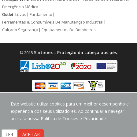
Emergência Médica
Luvas
Fardamento
Outlet
Ferramentas & Consumíveis De Manutenção Industrial
Calçado Segurança
Equipamentos De Bombeiros
Sintimex - Proteção da cabeça aos pés
© 2018
.
design by
CodeMind.PT
Este website utiliza cookies para um melhor desempenho e
Parceiro Digital desde 2018 Top 5% PME
experiência dos seus utilizadores. Ao continuar a navegar
aceita a nossa Política de Cookies e Privacidade.
LER
ACEITAR