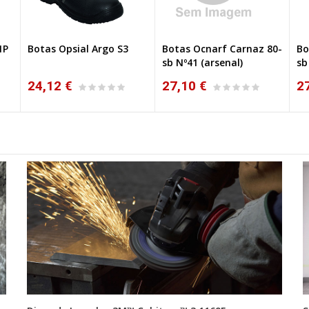
1P
Botas Opsial Argo S3
Botas Ocnarf Carnaz 80-
Bo
VO
sb Nº41 (arsenal)
sb
24,12 €
27,10 €
2