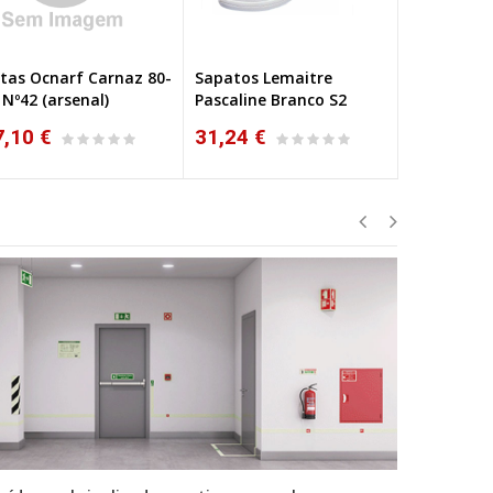
tas Ocnarf Carnaz 80-
Sapatos Lemaitre
Sapatos L
 Nº42 (arsenal)
Pascaline Branco S2
Smartfox 
7,10 €
31,24 €
31,73 €