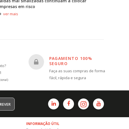
aídas mal sinalizadas continuam a colocar
A primei
mpresas em risco
durante
ver mais
ver m
PAGAMENTO 100%
SEGURO
nto?
Faça as suas compras de forma
1
fácil, rápida e segura
ional)
REVER
INFORMAÇÃO ÚTIL