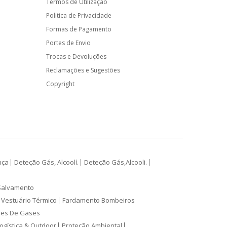
Termos de Utilização
Politica de Privacidade
Formas de Pagamento
Portes de Envio
Trocas e Devoluções
Reclamações e Sugestões
Copyright
nça
Deteção Gás, Alcoolí.
Deteção Gás,Alcooli.
Salvamento
Vestuário Térmico
Fardamento Bombeiros
res De Gases
ogística & Outdoor
Proteção Ambiental