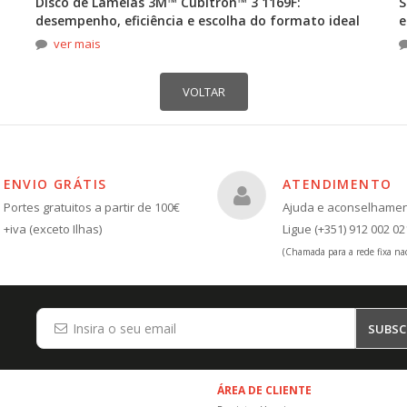
Disco de Lamelas 3M™ Cubitron™ 3 1169F:
S
desempenho, eficiência e escolha do formato ideal
e
ver mais
ENVIO GRÁTIS
ATENDIMENTO
Portes gratuitos a partir de 100€
Ajuda e aconselhame
+iva (exceto Ilhas)
Ligue (+351) 912 002 02
(Chamada para a rede fixa nac
SUBSC
ÁREA DE CLIENTE