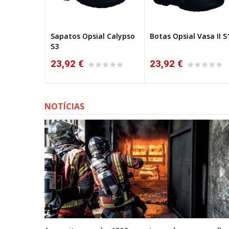
l Step´Hill
Sapatos Opsial Calypso
Botas Opsial Vasa II S
NO
S3
23,92 €
23,92 €
NOTÍCIAS