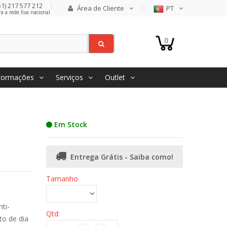
1) 217 577 212
Área de Cliente
PT
 a rede fixa nacional
0
Formações
Serviços
Outlet
Em Stock
Entrega Grátis - Saiba como!
Tamanho
ti-
Qtd:
to de dia