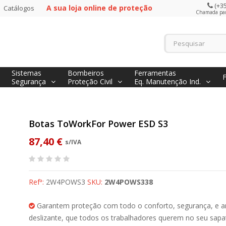
(+35
A sua loja online de proteção
Catálogos
Chamada para
Sistemas
Bombeiros
Ferramentas
Segurança
Proteção Civil
Eq. Manutenção Ind.
Botas ToWorkFor Power ESD S3
87,40 €
s/IVA
Refª:
2W4POWS3
SKU:
2W4POWS338
Garantem proteção com todo o conforto, segurança, e an
deslizante, que todos os trabalhadores querem no seu sapa