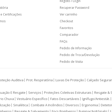
Registo / Login
stória
Recuperar Password
e Certificações
Ver carrinho
amos
Checkout
Favoritos
Comparador
FAQs
Pedido de Informação
Pedido de Troca/Devolução
Pedido de Visita
oteção Auditiva
Prot. Respiratória
Luvas De Proteção
Calçado Segura
cuação E Resgate
Serviços
Proteções Coletivas Estruturais
Resgate & 
rio Chuva
Vestuário Específico
Fatos Descartáveis
Ignífugo/Antiestát.
lização
Sinalética
Combate A Incêndios
Diversos
Ergonomia
Deteto
mbeiros
Resgate & Salvamento
Epcs Bombeiros
Iluminação&Sinaliz
L