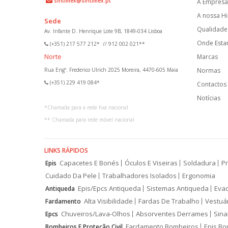
sintimex@sintimex.pt
A Empresa
A nossa Hi
Sede
Qualidade 
Av. Infante D. Henrique Lote 9B, 1849-034 Lisboa
Onde Est
(+351) 217 577 212*
//
912 002 021**
Norte
Marcas
Rua Engº. Frederico Ulrich 2025 Moreira, 4470-605 Maia
Normas
(+351) 229 419 084*
Contactos
Notícias
*
Chamada para a rede fixa nacional
**
Chamada para rede móvel nacional
LINKS RÁPIDOS
Capacetes E Bonés
Óculos E Viseiras
Soldadura
Pr
Epis
Cuidado Da Pele
Trabalhadores Isolados
Ergonomia
Epis/Epcs Antiqueda
Sistemas Antiqueda
Eva
Antiqueda
Alta Visibilidade
Fardas De Trabalho
Vestuá
Fardamento
Chuveiros/Lava-Olhos
Absorventes Derrames
Sina
Epcs
Fardamento Bombeiros
Epis Bo
Bombeiros E Proteção Civil