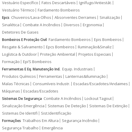
Vestuário Específico
Fatos Descartáveis
Ignífugo/Antiestát.
Vestuário Térmico
Fardamento Bombeiros
Chuveiros/Lava-Olhos
Absorventes Derrames
Sinalização
Epcs
Sinalética
Combate A Incêndios
Diversos
Ergonomia
Detetores De Gases
Fardamento Bombeiros
Epis Bombeiros
Bombeiros E Proteção Civil
Resgate & Salvamento
Epcs Bombeiros
Iluminação&Sinaliz
Logística & Outdoor
Proteção Ambiental
Projetos Especiais
Formação
Epi’S Bombeiros
Equip. Industriais
Ferramentas E Eq. Manutenção Ind.
Produtos Químicos
Ferramentas
Lanternas&Iluminação
Malas Técnicas
Consumíveis Industr.
Escadas/Escadotes/Andaimes
Máquinas
Escadas/Escadotes
Combate A Incêndios
Lockout Tagout
Sistemas De Segurança
Sinalização Emergência
Sistemas De Deteção
Sistemas De Extinção
Sistemas De Identifi
Sist.Identificação
Trabalhos Em Altura
Segurança Incêndio
Formações
Segurança Trabalho
Emergência