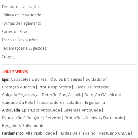
Termos de Utilização
Politica de Privacidade
Formas de Pagamento
Portes de Envio
Trocas e Devoluções
Reclamações e Sugestões
Copyright
LINKS RÁPIDOS
Capacetes E Bonés
Óculos E Viseiras
Soldadura
Epis
Proteção Auditiva
Prot. Respiratória
Luvas De Proteção
Calçado Segurança
Deteção Gás, Alcoolí.
Deteção Gás,Alcooli.
Cuidado Da Pele
Trabalhadores Isolados
Ergonomia
Epis/Epcs Antiqueda
Sistemas Antiqueda
Antiqueda
Evacuação E Resgate
Serviços
Proteções Coletivas Estruturais
Resgate & Salvamento
Alta Visibilidade
Fardas De Trabalho
Vestuário Chuva
Fardamento