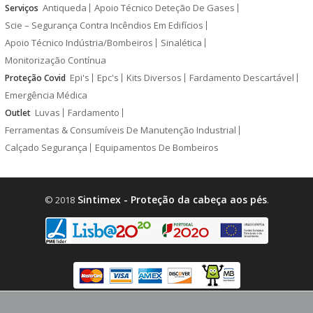
Antiqueda
Apoio Técnico Deteção De Gases
Serviços
Scie – Segurança Contra Incêndios Em Edifícios
Apoio Técnico Indústria/Bombeiros
Sinalética
Monitorização Contínua
Epi's
Epc's
Kits Diversos
Fardamento Descartável
Proteção Covid
Emergência Médica
Luvas
Fardamento
Outlet
Ferramentas & Consumíveis De Manutenção Industrial
Calçado Segurança
Equipamentos De Bombeiros
Sintimex - Proteção da cabeça aos pés
© 2018
.