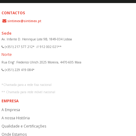
CONTACTOS
sintimex@sintimex.pt
Sede
Av. Infante D. Henrique Lote 9B, 1849-034 Lisboa
(+351) 217 577 212*
//
912 002 021**
Norte
Rua Engº. Frederico Ulrich 2025 Moreira, 4470-605 Maia
(+351) 229 419 084*
*
Chamada para a rede fixa nacional
**
Chamada para rede móvel nacional
EMPRESA
A Empresa
A nossa História
Qualidade e Certificações
Onde Estamos