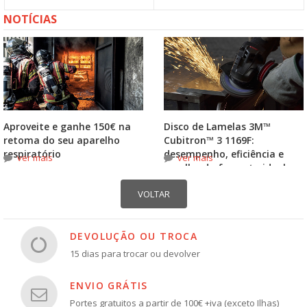
NOTÍCIAS
Aproveite e ganhe 150€ na
Disco de Lamelas 3M™
retoma do seu aparelho
Cubitron™ 3 1169F:
respiratório
desempenho, eficiência e
ver mais
ver mais
escolha do formato ideal
DEVOLUÇÃO OU TROCA
15 dias para trocar ou devolver
ENVIO GRÁTIS
Portes gratuitos a partir de 100€ +iva (exceto Ilhas)